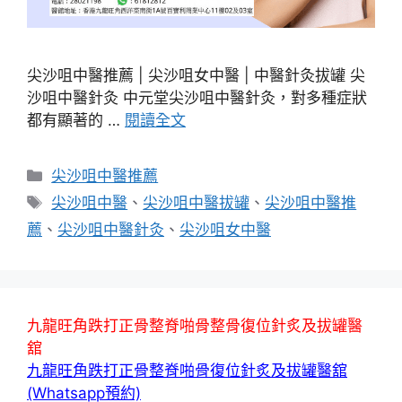
尖沙咀中醫推薦 | 尖沙咀女中醫 | 中醫針灸拔罐 尖
沙咀中醫針灸 中元堂尖沙咀中醫針灸，對多種症狀
都有顯著的 …
閱讀全文
分
尖沙咀中醫推薦
類
標
尖沙咀中醫
、
尖沙咀中醫拔罐
、
尖沙咀中醫推
籤
薦
、
尖沙咀中醫針灸
、
尖沙咀女中醫
九龍旺角跌打正骨整脊啪骨整骨復位針炙及拔罐醫
舘
九龍旺角跌打正骨整脊啪骨復位針炙及拔罐醫舘
(Whatsapp預約)