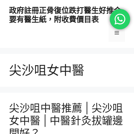
跳
政府註冊正骨復位跌打醫生好推介
至
要有醫生紙，附收費價目表
主
要
選
內
容
單
尖沙咀女中醫
尖沙咀中醫推薦 | 尖沙咀
女中醫 | 中醫針灸拔罐邊
間好？