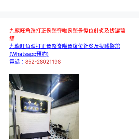
九龍旺角跌打正骨整脊啪骨整骨復位針炙及拔罐醫
舘
九龍旺角跌打正骨整脊啪骨復位針炙及拔罐醫舘
(Whatsapp預約)
電話：
852-28021198