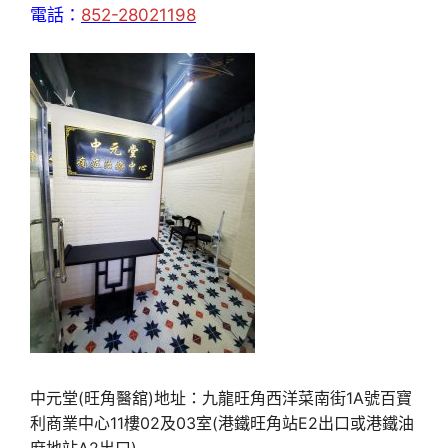
電話：
852-28021198
中元堂(旺角醫舘)地址：九龍旺角西洋菜南街1A號百寶
利商業中心11樓02及03室(港鐵旺角站E2出口或港鐵油
麻地站A2出口)