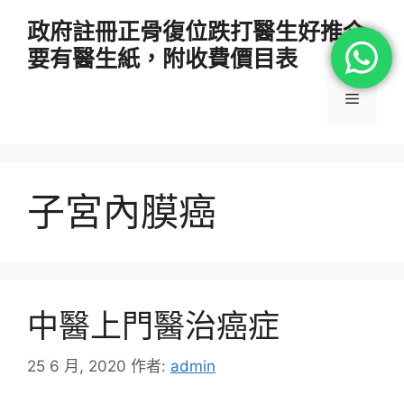
跳
政府註冊正骨復位跌打醫生好推介
至
要有醫生紙，附收費價目表
主
要
選
內
容
單
子宮內膜癌
中醫上門醫治癌症
25 6 月, 2020
作者:
admin