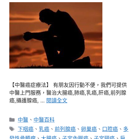
【中醫癌症療法】 有朋友因行動不便，我們可提供
中醫上門服務，醫治大腸癌,肺癌,乳癌,肝癌,前列腺
癌,攝護腺癌, …
閱讀全文
分
中醫
、
中醫百科
類
標
下咽癌
、
乳癌
、
前列腺癌
、
卵巢癌
、
口腔癌
、
多
籤
發性骨髓瘤
、
大腸癌
、
子宮內膜癌
、
子宮頸癌
、
扁