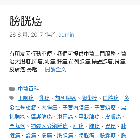
膀胱癌
26 6 月, 2017
作者:
admin
有朋友因行動不便，我們可提供中醫上門服務，醫
治大腸癌,肺癌,乳癌,肝癌,前列腺癌,攝護腺癌,胃癌,
皮膚癌,鼻咽 …
閱讀全文
分
中醫百科
類
標
下咽癌
、
乳癌
、
前列腺癌
、
卵巢癌
、
口腔癌
、
多
籤
發性骨髓瘤
、
大腸癌
、
子宮內膜癌
、
子宮頸癌
、
扁
桃腺癌
、
攝護腺癌
、
淋巴癌
、
甲狀腺癌
、
皮膚癌
、
睪丸癌
、
神經內分泌腫瘤
、
肝癌
、
肺癌
、
胃癌
、
胰
臟癌
、
腎癌
、
腦癌
、
腮腺癌
、
膀胱癌
、
膽囊癌
、
膽