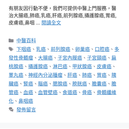
有朋友因行動不便，我們可提供中醫上門服務，醫
治大腸癌,肺癌,乳癌,肝癌,前列腺癌,攝護腺癌,胃癌,
皮膚癌,鼻咽 …
閱讀全文
分
中醫百科
類
標
下咽癌
、
乳癌
、
前列腺癌
、
卵巢癌
、
口腔癌
、
多
籤
發性骨髓瘤
、
大腸癌
、
子宮內膜癌
、
子宮頸癌
、
扁
桃腺癌
、
攝護腺癌
、
淋巴癌
、
甲狀腺癌
、
皮膚癌
、
睪丸癌
、
神經內分泌腫瘤
、
肝癌
、
肺癌
、
胃癌
、
胰
臟癌
、
腎癌
、
腦癌
、
腮腺癌
、
膀胱癌
、
膽囊癌
、
膽
管癌
、
血癌
、
血管壁癌
、
食道癌
、
骨癌
、
骨髓纖維
化
、
鼻咽癌
發佈留言