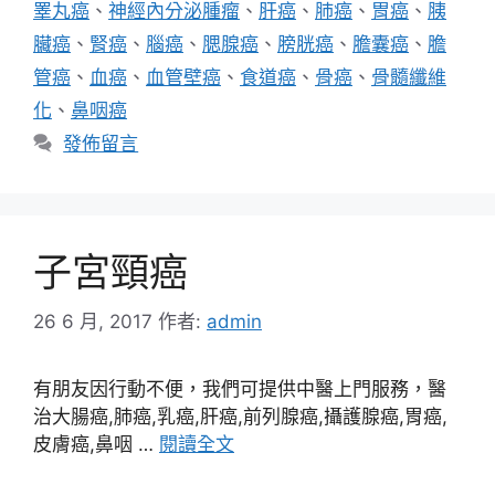
睪丸癌
、
神經內分泌腫瘤
、
肝癌
、
肺癌
、
胃癌
、
胰
臟癌
、
腎癌
、
腦癌
、
腮腺癌
、
膀胱癌
、
膽囊癌
、
膽
管癌
、
血癌
、
血管壁癌
、
食道癌
、
骨癌
、
骨髓纖維
化
、
鼻咽癌
發佈留言
子宮頸癌
26 6 月, 2017
作者:
admin
有朋友因行動不便，我們可提供中醫上門服務，醫
治大腸癌,肺癌,乳癌,肝癌,前列腺癌,攝護腺癌,胃癌,
皮膚癌,鼻咽 …
閱讀全文