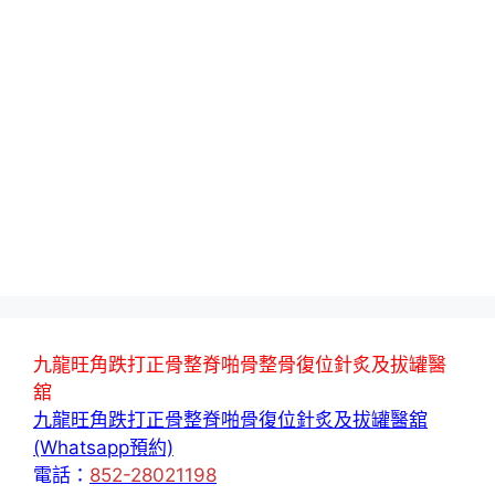
九龍旺角跌打正骨整脊啪骨整骨復位針炙及拔罐醫
舘
九龍旺角跌打正骨整脊啪骨復位針炙及拔罐醫舘
(Whatsapp預約)
電話：
852-28021198