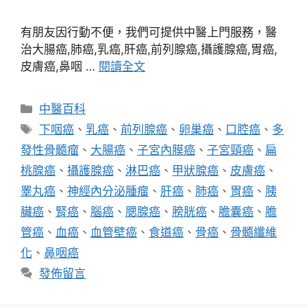
有朋友因行動不便，我們可提供中醫上門服務，醫
治大腸癌,肺癌,乳癌,肝癌,前列腺癌,攝護腺癌,胃癌,
皮膚癌,鼻咽 …
閱讀全文
分
中醫百科
類
標
下咽癌
、
乳癌
、
前列腺癌
、
卵巢癌
、
口腔癌
、
多
籤
發性骨髓瘤
、
大腸癌
、
子宮內膜癌
、
子宮頸癌
、
扁
桃腺癌
、
攝護腺癌
、
淋巴癌
、
甲狀腺癌
、
皮膚癌
、
睪丸癌
、
神經內分泌腫瘤
、
肝癌
、
肺癌
、
胃癌
、
胰
臟癌
、
腎癌
、
腦癌
、
腮腺癌
、
膀胱癌
、
膽囊癌
、
膽
管癌
、
血癌
、
血管壁癌
、
食道癌
、
骨癌
、
骨髓纖維
化
、
鼻咽癌
發佈留言