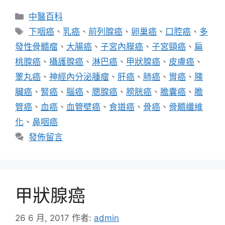
分
中醫百科
類
標
下咽癌
、
乳癌
、
前列腺癌
、
卵巢癌
、
口腔癌
、
多
籤
發性骨髓瘤
、
大腸癌
、
子宮內膜癌
、
子宮頸癌
、
扁
桃腺癌
、
攝護腺癌
、
淋巴癌
、
甲狀腺癌
、
皮膚癌
、
睪丸癌
、
神經內分泌腫瘤
、
肝癌
、
肺癌
、
胃癌
、
胰
臟癌
、
腎癌
、
腦癌
、
腮腺癌
、
膀胱癌
、
膽囊癌
、
膽
管癌
、
血癌
、
血管壁癌
、
食道癌
、
骨癌
、
骨髓纖維
化
、
鼻咽癌
發佈留言
甲狀腺癌
26 6 月, 2017
作者:
admin