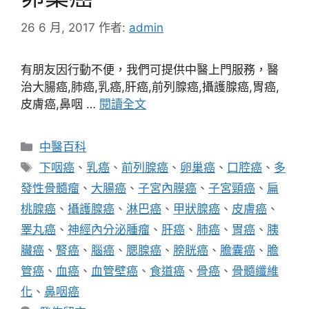
26 6 月, 2017
作者:
admin
有朋友因行動不便，我們可提供中醫上門服務，醫
治大腸癌,肺癌,乳癌,肝癌,前列腺癌,攝護腺癌,胃癌,
皮膚癌,鼻咽 …
閱讀全文
分
中醫百科
類
標
下咽癌
、
乳癌
、
前列腺癌
、
卵巢癌
、
口腔癌
、
多
籤
發性骨髓瘤
、
大腸癌
、
子宮內膜癌
、
子宮頸癌
、
扁
桃腺癌
、
攝護腺癌
、
淋巴癌
、
甲狀腺癌
、
皮膚癌
、
睪丸癌
、
神經內分泌腫瘤
、
肝癌
、
肺癌
、
胃癌
、
胰
臟癌
、
腎癌
、
腦癌
、
腮腺癌
、
膀胱癌
、
膽囊癌
、
膽
管癌
、
血癌
、
血管壁癌
、
食道癌
、
骨癌
、
骨髓纖維
化
、
鼻咽癌