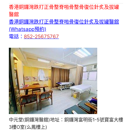
香港銅鑼灣跌打正骨整脊啪骨整骨復位針炙及拔罐
醫舘
香港銅鑼灣跌打正骨整脊啪骨復位針炙及拔罐醫舘
(Whatsapp預約)
電話：
852-25675767
中元堂(銅鑼灣醫舘)地址：銅鑼灣富明街1-5號寶富大樓
3樓O室(么鳳樓上)