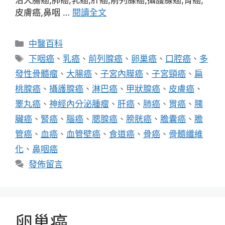
治大腸癌,肺癌,乳癌,肝癌,前列腺癌,攝護腺癌,胃癌,
皮膚癌,鼻咽 …
閱讀全文
分
中醫百科
類
標
下咽癌
、
乳癌
、
前列腺癌
、
卵巢癌
、
口腔癌
、
多
籤
發性骨髓瘤
、
大腸癌
、
子宮內膜癌
、
子宮頸癌
、
扁
桃腺癌
、
攝護腺癌
、
淋巴癌
、
甲狀腺癌
、
皮膚癌
、
睪丸癌
、
神經內分泌腫瘤
、
肝癌
、
肺癌
、
胃癌
、
胰
臟癌
、
腎癌
、
腦癌
、
腮腺癌
、
膀胱癌
、
膽囊癌
、
膽
管癌
、
血癌
、
血管壁癌
、
食道癌
、
骨癌
、
骨髓纖維
化
、
鼻咽癌
發佈留言
卵巢癌