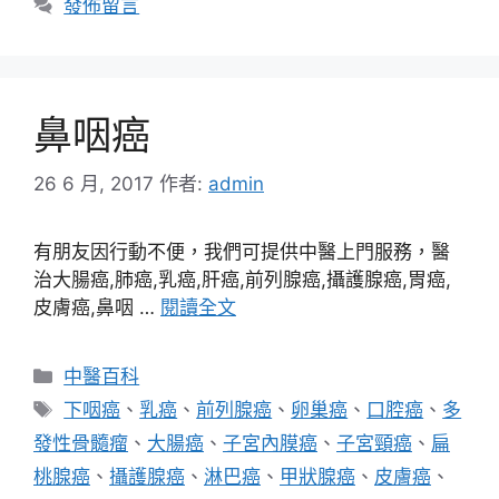
發佈留言
鼻咽癌
26 6 月, 2017
作者:
admin
有朋友因行動不便，我們可提供中醫上門服務，醫
治大腸癌,肺癌,乳癌,肝癌,前列腺癌,攝護腺癌,胃癌,
皮膚癌,鼻咽 …
閱讀全文
分
中醫百科
類
標
下咽癌
、
乳癌
、
前列腺癌
、
卵巢癌
、
口腔癌
、
多
籤
發性骨髓瘤
、
大腸癌
、
子宮內膜癌
、
子宮頸癌
、
扁
桃腺癌
、
攝護腺癌
、
淋巴癌
、
甲狀腺癌
、
皮膚癌
、