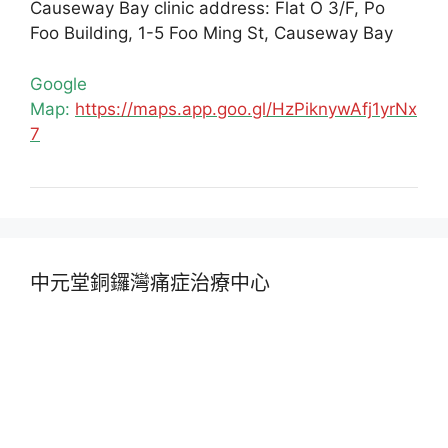
Causeway Bay clinic address: Flat O 3/F, Po
Foo Building, 1-5 Foo Ming St, Causeway Bay
Google
Map:
https://maps.app.goo.gl/HzPiknywAfj1yrNx
7
中元堂銅鑼灣痛症治療中心