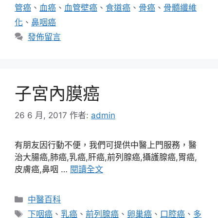
管癌
、
血癌
、
血管壁癌
、
食道癌
、
骨癌
、
骨髓纖維
化
、
鼻咽癌
發佈留言
子宮內膜癌
26 6 月, 2017
作者:
admin
有朋友因行動不便，我們可提供中醫上門服務，醫
治大腸癌,肺癌,乳癌,肝癌,前列腺癌,攝護腺癌,胃癌,
皮膚癌,鼻咽 …
閱讀全文
分
中醫百科
類
標
下咽癌
、
乳癌
、
前列腺癌
、
卵巢癌
、
口腔癌
、
多