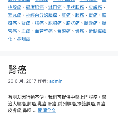
桃腺癌
、
攝護腺癌
、
淋巴癌
、
甲狀腺癌
、
皮膚癌
、
睪丸癌
、
神經內分泌腫瘤
、
肝癌
、
肺癌
、
胃癌
、
胰
臟癌
、
腎癌
、
腦癌
、
腮腺癌
、
膀胱癌
、
膽囊癌
、
膽
管癌
、
血癌
、
血管壁癌
、
食道癌
、
骨癌
、
骨髓纖維
化
、
鼻咽癌
腎癌
26 6 月, 2017
作者:
admin
有朋友因行動不便，我們可提供中醫上門服務，醫
治大腸癌,肺癌,乳癌,肝癌,前列腺癌,攝護腺癌,胃癌,
皮膚癌,鼻咽 …
閱讀全文