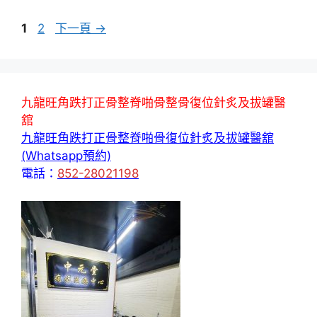
頁
頁
1
2
下一頁
→
面
面
九龍旺角跌打正骨整脊啪骨整骨復位針炙及拔罐醫
舘
九龍旺角跌打正骨整脊啪骨復位針炙及拔罐醫舘
(Whatsapp預約)
電話：
852-28021198