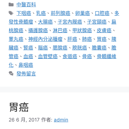
分
中醫百科
類
標
下咽癌
、
乳癌
、
前列腺癌
、
卵巢癌
、
口腔癌
、
多
籤
發性骨髓瘤
、
大腸癌
、
子宮內膜癌
、
子宮頸癌
、
扁
桃腺癌
、
攝護腺癌
、
淋巴癌
、
甲狀腺癌
、
皮膚癌
、
睪丸癌
、
神經內分泌腫瘤
、
肝癌
、
肺癌
、
胃癌
、
胰
臟癌
、
腎癌
、
腦癌
、
腮腺癌
、
膀胱癌
、
膽囊癌
、
膽
管癌
、
血癌
、
血管壁癌
、
食道癌
、
骨癌
、
骨髓纖維
化
、
鼻咽癌
發佈留言
胃癌
26 6 月, 2017
作者:
admin