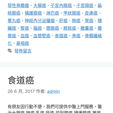
籤
發性骨髓瘤
、
大腸癌
、
子宮內膜癌
、
子宮頸癌
、
扁
桃腺癌
、
攝護腺癌
、
淋巴癌
、
甲狀腺癌
、
皮膚癌
、
睪丸癌
、
神經內分泌腫瘤
、
肝癌
、
肺癌
、
胃癌
、
胰
臟癌
、
腎癌
、
腦癌
、
腮腺癌
、
膀胱癌
、
膽囊癌
、
膽
管癌
、
血癌
、
血管壁癌
、
食道癌
、
骨癌
、
骨髓纖維
化
、
鼻咽癌
發佈留言
食道癌
26 6 月, 2017
作者:
admin
有朋友因行動不便，我們可提供中醫上門服務，醫