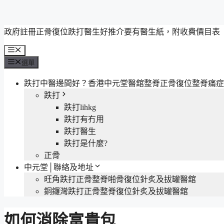
跳
政府註冊正骨復位跌打醫生好推介要有醫生紙，附收費價目表
至
選
主
單
選單
要
內
跌打中醫邊間好？香港中元堂醫舘整脊正骨復位整脊痛症
容
跌打
跌打lihkg
跌打有冇用
跌打醫生
跌打是什麼?
正骨
中元堂│聯絡及地址
旺角跌打正骨整脊啪骨復位針炙及拔罐醫舘
銅鑼灣跌打正骨整脊復位針炙及拔罐醫舘
如何消除富貴包