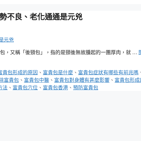
姿勢不良、老化通通是元兇
貴包，又稱「後頸包」，指的是頸後無故腫起的一團厚肉，就 …
富貴包形成的原因
、
富貴包是什麼
、
富貴包症狀有哪些有前兆嗎
除富貴包
、
富貴包中醫
、
富貴包對身體有甚麼影響
、
富貴包形成
方法
、
富貴包穴位
、
富貴包香港
、
預防富貴包