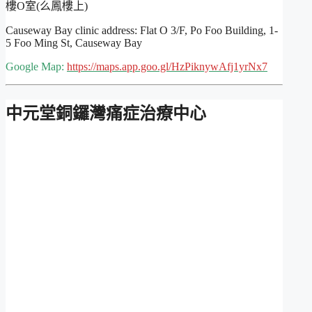
樓O室(么鳳樓上)
Causeway Bay clinic address: Flat O 3/F, Po Foo Building, 1-
5 Foo Ming St, Causeway Bay
Google Map:
https://maps.app.goo.gl/HzPiknywAfj1yrNx7
中元堂銅鑼灣痛症治療中心