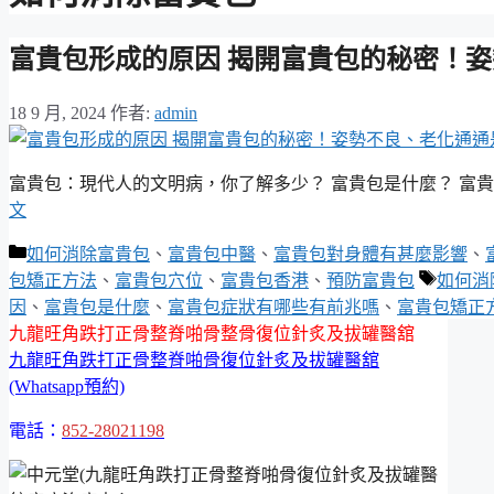
富貴包形成的原因 揭開富貴包的秘密！
18 9 月, 2024
作者:
admin
富貴包：現代人的文明病，你了解多少？ 富貴包是什麼？ 富
文
分
如何消除富貴包
、
富貴包中醫
、
富貴包對身體有甚麼影響
、
類
標
包矯正方法
、
富貴包穴位
、
富貴包香港
、
預防富貴包
如何消
籤
因
、
富貴包是什麼
、
富貴包症狀有哪些有前兆嗎
、
富貴包矯正
九龍旺角跌打正骨整脊啪骨整骨復位針炙及拔罐醫舘
九龍旺角跌打正骨整脊啪骨復位針炙及拔罐醫舘
(Whatsapp預約)
電話：
852-28021198