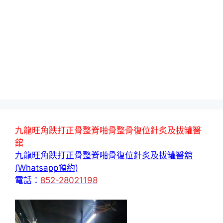
九龍旺角跌打正骨整脊啪骨整骨復位針炙及拔罐醫
舘
九龍旺角跌打正骨整脊啪骨復位針炙及拔罐醫舘
(Whatsapp預約)
電話：
852-28021198