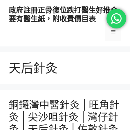
跳
政府註冊正骨復位跌打醫生好推介
至
要有醫生紙，附收費價目表
主
要
選
內
容
單
天后針灸
銅鑼灣中醫針灸 | 旺角針
灸 | 尖沙咀針灸 | 灣仔針
灸 | 天后針灸 | 佐敦針灸