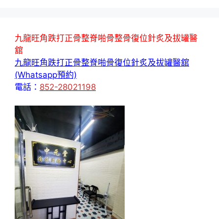
九龍旺角跌打正骨整脊啪骨整骨復位針炙及拔罐醫
舘
九龍旺角跌打正骨整脊啪骨復位針炙及拔罐醫舘
(Whatsapp預約)
電話：
852-28021198