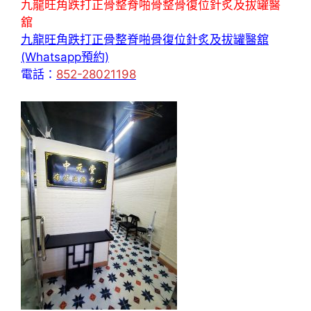
九龍旺角跌打正骨整脊啪骨整骨復位針炙及拔罐醫
舘
九龍旺角跌打正骨整脊啪骨復位針炙及拔罐醫舘
(Whatsapp預約)
電話：
852-28021198