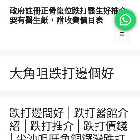
跳
政府註冊正骨復位跌打醫生好推介
至
要有醫生紙，附收費價目表
主
要
選
內
容
單
大角咀跌打邊個好
跌打邊間好 | 跌打醫館介
紹 | 跌打推介 | 跌打價錢
| 尖沙咀旺角銅鑼灣跌打