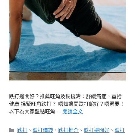
跌打邊間好？推薦旺角及銅鑼灣：舒緩痛症，重拾
健康 搵緊旺角跌打？ 唔知邊間跌打館好？唔緊要！
以下為大家盤點旺角 …
閱讀全文
分
跌打
、
跌打價錢
、
跌打推介
、
跌打邊間好
、
跌打