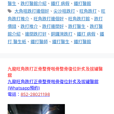
類
醫生
、
跌打醫館介紹
、
鐵打 病假
、
鐵打醫館
標
大角咀跌打邊個好
、
尖沙咀跌打
、
旺角跌打
、
旺
籤
角跌打推介
、
旺角跌打邊個好
、
旺角跌打館
、
跌打
價錢
、
跌打推介
、
跌打邊間好
、
跌打醫生
、
跌打醫
館介紹
、
邊間跌打好
、
銅鑼灣跌打
、
鐵打 病假
、
鐵
打 醫生紙
、
鐵打醫師
、
鐵打醫生
、
鐵打醫館
九龍旺角跌打正骨整脊啪骨整骨復位針炙及拔罐醫
舘
九龍旺角跌打正骨整脊啪骨復位針炙及拔罐醫舘
(Whatsapp預約)
電話：
852-28021198