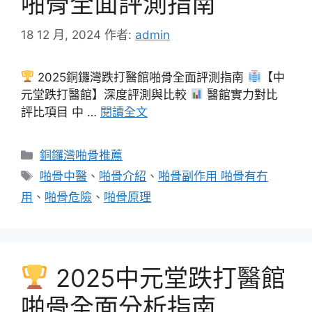
啪骨全面評測指南
18 12 月, 2024
作者:
admin
2025銅鑼灣跌打醫館啪骨全面評測指南
【中
元堂跌打醫館】深度評測與比較
醫館實力對比
評比項目 中 …
閱讀全文
分
銅鑼灣啪骨推薦
類
標
啪骨中醫
、
啪骨介紹
、
啪骨副作用 啪骨有冇
籤
用
、
啪骨危險
、
啪骨原理
2025中元堂跌打醫館
啪骨全面分析指南