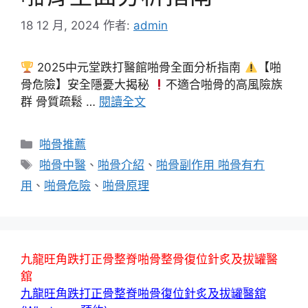
18 12 月, 2024
作者:
admin
2025中元堂跌打醫館啪骨全面分析指南
【啪
骨危險】安全隱憂大揭秘
不適合啪骨的高風險族
群 骨質疏鬆 …
閱讀全文
分
啪骨推薦
類
標
啪骨中醫
、
啪骨介紹
、
啪骨副作用 啪骨有冇
籤
用
、
啪骨危險
、
啪骨原理
九龍旺角跌打正骨整脊啪骨整骨復位針炙及拔罐醫
舘
九龍旺角跌打正骨整脊啪骨復位針炙及拔罐醫舘