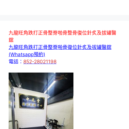
九龍旺角跌打正骨整脊啪骨整骨復位針炙及拔罐醫
舘
九龍旺角跌打正骨整脊啪骨復位針炙及拔罐醫舘
(Whatsapp預約)
電話：
852-28021198