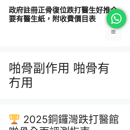
跳
政府註冊正骨復位跌打醫生好推介
至
要有醫生紙，附收費價目表
主
要
選
內
容
單
啪骨副作用 啪骨有
冇用
2025銅鑼灣跌打醫館