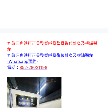
九龍旺角跌打正骨整脊啪骨整骨復位針炙及拔罐醫
舘
九龍旺角跌打正骨整脊啪骨復位針炙及拔罐醫舘
(Whatsapp預約)
電話：
852-28021198