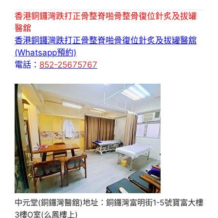
香港銅鑼灣跌打正骨整脊啪骨整骨復位針炙及拔罐
醫舘
香港銅鑼灣跌打正骨整脊啪骨復位針炙及拔罐醫舘
(Whatsapp預約)
電話：
852-25675767
中元堂(銅鑼灣醫舘)地址：銅鑼灣富明街1-5號寶富大樓
3樓O室(么鳳樓上)