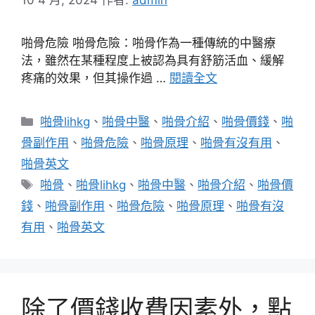
啪骨危險 啪骨危險：啪骨作為一種傳統的中醫療
法，雖然在某種程度上被認為具有舒筋活血、緩解
疼痛的效果，但其操作過 …
閱讀全文
分
啪骨lihkg
、
啪骨中醫
、
啪骨介紹
、
啪骨價錢
、
啪
類
骨副作用
、
啪骨危險
、
啪骨原理
、
啪骨有沒有用
、
啪骨英文
標
啪骨
、
啪骨lihkg
、
啪骨中醫
、
啪骨介紹
、
啪骨價
籤
錢
、
啪骨副作用
、
啪骨危險
、
啪骨原理
、
啪骨有沒
有用
、
啪骨英文
除了價錢收費因素外，點