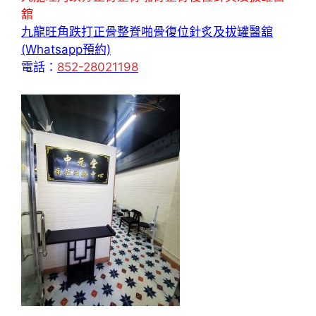
舘
九龍旺角跌打正骨整脊啪骨復位針炙及拔罐醫舘
(Whatsapp預約)
電話：
852-28021198