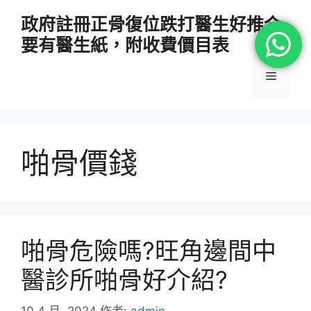
跳
政府註冊正骨復位跌打醫生好推介
至
要有醫生紙，附收費價目表
主
要
選
內
容
單
啪骨價錢
啪骨危險嗎?旺角邊間中
醫診所啪骨好介紹?
10 4 月, 2024
作者:
admin