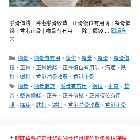
啪骨價錢 | 香港啪骨收費 | 正骨復位有用嗎 | 整骨價
錢 | 香港正骨 | 啪骨有冇用 除了價錢 …
閱讀全
文
分
啪骨
、
啪骨有冇用
、
復位
、
整脊
、
整骨
、
整骨價
類
錢
、
正骨
、
正骨價錢
、
正骨復位有用嗎
、
痛症
、
跌
打
、
鐵打
、
香港啪骨收費
、
香港正骨
標
啪骨
、
啪骨價錢
、
啪骨有冇用
、
復位
、
推拿
、
整
籤
脊
、
整骨價錢
、
正骨
、
正骨價錢
、
正骨復位有用
嗎
、
痛症
、
跌打
、
鐵打
、
香港啪骨收費
、
香港正骨
九龍旺角跌打正骨整脊啪骨整骨復位針炙及拔罐醫