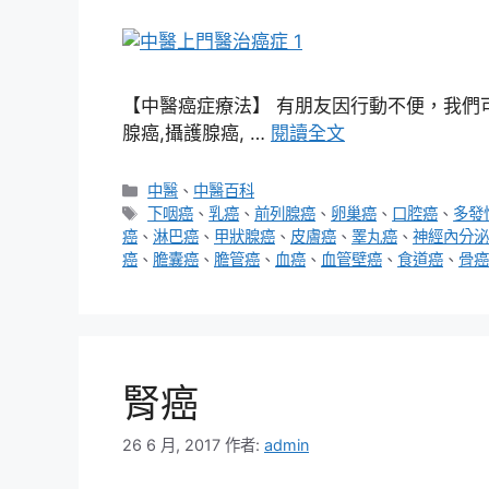
【中醫癌症療法】 有朋友因行動不便，我們可
腺癌,攝護腺癌, …
閱讀全文
分
中醫
、
中醫百科
類
標
下咽癌
、
乳癌
、
前列腺癌
、
卵巢癌
、
口腔癌
、
多發
籤
癌
、
淋巴癌
、
甲狀腺癌
、
皮膚癌
、
睪丸癌
、
神經內分泌
癌
、
膽囊癌
、
膽管癌
、
血癌
、
血管壁癌
、
食道癌
、
骨癌
腎癌
26 6 月, 2017
作者:
admin