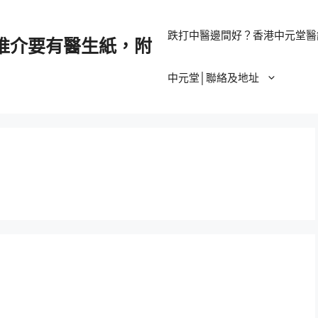
跌打中醫邊間好？香港中元堂醫
推介要有醫生紙，附
中元堂│聯絡及地址