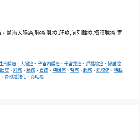
醫治大腸癌,肺癌,乳癌,肝癌,前列腺癌,攝護腺癌,胃
性骨髓瘤
、
大腸癌
、
子宮內膜癌
、
子宮頸癌
、
扁桃腺癌
、
攝護腺
腫瘤
、
肝癌
、
肺癌
、
胃癌
、
胰臟癌
、
腎癌
、
腦癌
、
腮腺癌
、
膀胱
、
骨髓纖維化
、
鼻咽癌