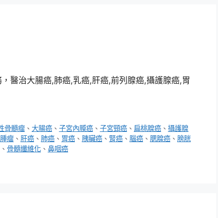
醫治大腸癌,肺癌,乳癌,肝癌,前列腺癌,攝護腺癌,胃
性骨髓瘤
、
大腸癌
、
子宮內膜癌
、
子宮頸癌
、
扁桃腺癌
、
攝護腺
腫瘤
、
肝癌
、
肺癌
、
胃癌
、
胰臟癌
、
腎癌
、
腦癌
、
腮腺癌
、
膀胱
、
骨髓纖維化
、
鼻咽癌