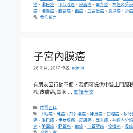
籤
癌
、
淋巴癌
、
甲狀腺癌
、
皮膚癌
、
睪丸癌
、
神經內分泌
癌
、
膽囊癌
、
膽管癌
、
血癌
、
血管壁癌
、
食道癌
、
骨癌
發佈留言
子宮內膜癌
26 6 月, 2017
作者:
admin
有朋友因行動不便，我們可提供中醫上門服務，
癌,皮膚癌,鼻咽 …
閱讀全文
分
中醫百科
類
標
下咽癌
、
乳癌
、
前列腺癌
、
卵巢癌
、
口腔癌
、
多發
籤
癌
、
淋巴癌
、
甲狀腺癌
、
皮膚癌
、
睪丸癌
、
神經內分泌
癌
、
膽囊癌
、
膽管癌
、
血癌
、
血管壁癌
、
食道癌
、
骨癌
發佈留言