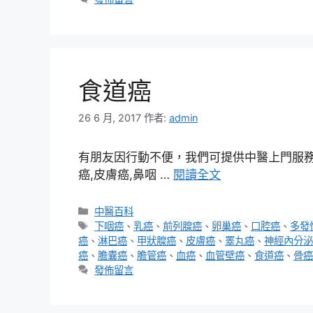
食道癌
26 6 月, 2017
作者:
admin
有朋友因行動不便，我們可提供中醫上門服務，
癌,皮膚癌,鼻咽 …
閱讀全文
分
中醫百科
類
標
下咽癌
、
乳癌
、
前列腺癌
、
卵巢癌
、
口腔癌
、
多發
籤
癌
、
淋巴癌
、
甲狀腺癌
、
皮膚癌
、
睪丸癌
、
神經內分泌
癌
、
膽囊癌
、
膽管癌
、
血癌
、
血管壁癌
、
食道癌
、
骨癌
發佈留言