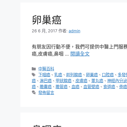
卵巢癌
26 6 月, 2017
作者:
admin
有朋友因行動不便，我們可提供中醫上門服務，
癌,皮膚癌,鼻咽 …
閱讀全文
分
中醫百科
類
標
下咽癌
、
乳癌
、
前列腺癌
、
卵巢癌
、
口腔癌
、
多發
籤
癌
、
淋巴癌
、
甲狀腺癌
、
皮膚癌
、
睪丸癌
、
神經內分泌
癌
、
膽囊癌
、
膽管癌
、
血癌
、
血管壁癌
、
食道癌
、
骨癌
發佈留言