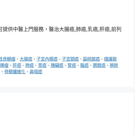
提供中醫上門服務，醫治大腸癌,肺癌,乳癌,肝癌,前列
性骨髓瘤
、
大腸癌
、
子宮內膜癌
、
子宮頸癌
、
扁桃腺癌
、
攝護腺
腫瘤
、
肝癌
、
肺癌
、
胃癌
、
胰臟癌
、
腎癌
、
腦癌
、
腮腺癌
、
膀胱
、
骨髓纖維化
、
鼻咽癌