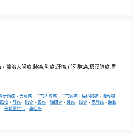
醫治大腸癌,肺癌,乳癌,肝癌,前列腺癌,攝護腺癌,胃
性骨髓瘤
、
大腸癌
、
子宮內膜癌
、
子宮頸癌
、
扁桃腺癌
、
攝護腺
腫瘤
、
肝癌
、
肺癌
、
胃癌
、
胰臟癌
、
腎癌
、
腦癌
、
腮腺癌
、
膀胱
、
骨髓纖維化
、
鼻咽癌