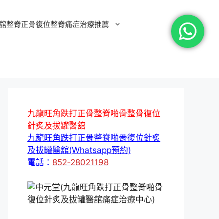
舘整脊正骨復位整脊痛症治療推薦
九龍旺角跌打正骨整脊啪骨整骨復位
針炙及拔罐醫舘
九龍旺角跌打正骨整脊啪骨復位針炙
及拔罐醫舘(Whatsapp預約)
電話：
852-28021198