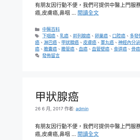
有朋友因行動不便，我們可提供中醫上門服務，
癌,皮膚癌,鼻咽 …
閱讀全文
分
中醫百科
類
標
下咽癌
、
乳癌
、
前列腺癌
、
卵巢癌
、
口腔癌
、
多發
籤
癌
、
淋巴癌
、
甲狀腺癌
、
皮膚癌
、
睪丸癌
、
神經內分泌
癌
、
膽囊癌
、
膽管癌
、
血癌
、
血管壁癌
、
食道癌
、
骨癌
發佈留言
甲狀腺癌
26 6 月, 2017
作者:
admin
有朋友因行動不便，我們可提供中醫上門服務，
癌,皮膚癌,鼻咽 …
閱讀全文