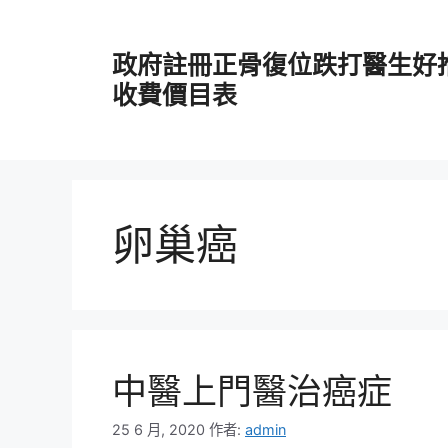
跳
至
政府註冊正骨復位跌打醫生好
主
要
收費價目表
內
容
卵巢癌
中醫上門醫治癌症
25 6 月, 2020
作者:
admin