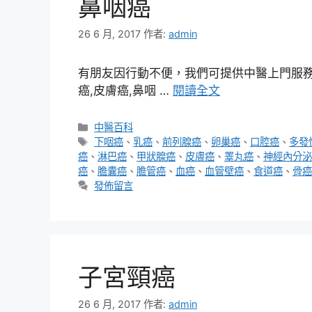
鼻咽癌
26 6 月, 2017
作者:
admin
有朋友因行動不便，我們可提供中醫上門服務，
癌,皮膚癌,鼻咽 …
閱讀全文
分
中醫百科
類
標
下咽癌
、
乳癌
、
前列腺癌
、
卵巢癌
、
口腔癌
、
多發
籤
癌
、
淋巴癌
、
甲狀腺癌
、
皮膚癌
、
睪丸癌
、
神經內分泌
癌
、
膽囊癌
、
膽管癌
、
血癌
、
血管壁癌
、
食道癌
、
骨癌
發佈留言
子宮頸癌
26 6 月, 2017
作者:
admin