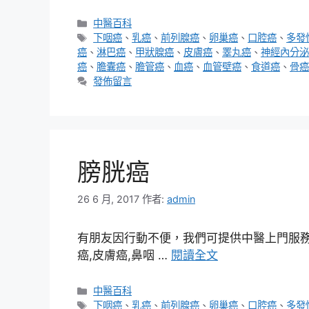
分
中醫百科
類
標
下咽癌
、
乳癌
、
前列腺癌
、
卵巢癌
、
口腔癌
、
多發
籤
癌
、
淋巴癌
、
甲狀腺癌
、
皮膚癌
、
睪丸癌
、
神經內分泌
癌
、
膽囊癌
、
膽管癌
、
血癌
、
血管壁癌
、
食道癌
、
骨癌
發佈留言
膀胱癌
26 6 月, 2017
作者:
admin
有朋友因行動不便，我們可提供中醫上門服務，
癌,皮膚癌,鼻咽 …
閱讀全文
分
中醫百科
類
標
下咽癌
、
乳癌
、
前列腺癌
、
卵巢癌
、
口腔癌
、
多發