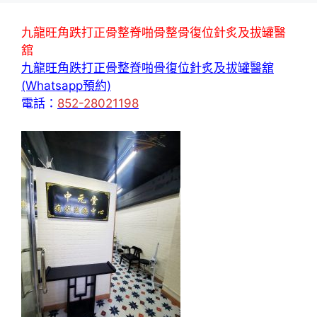
九龍旺角跌打正骨整脊啪骨整骨復位針炙及拔罐醫
舘
九龍旺角跌打正骨整脊啪骨復位針炙及拔罐醫舘
(Whatsapp預約)
電話：
852-28021198