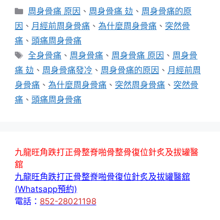
分
周身骨痛 原因
、
周身骨痛 攰
、
周身骨痛的原
類
因
、
月經前周身骨痛
、
為什麼周身骨痛
、
突然骨
痛
、
頭痛周身骨痛
標
全身骨痛
、
周身骨痛
、
周身骨痛 原因
、
周身骨
籤
痛 攰
、
周身骨痛發冷
、
周身骨痛的原因
、
月經前周
身骨痛
、
為什麼周身骨痛
、
突然周身骨痛
、
突然骨
痛
、
頭痛周身骨痛
九龍旺角跌打正骨整脊啪骨整骨復位針炙及拔罐醫
舘
九龍旺角跌打正骨整脊啪骨復位針炙及拔罐醫舘
(Whatsapp預約)
電話：
852-28021198