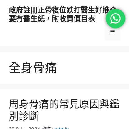
跳
政府註冊正骨復位跌打醫生好推介
至
要有醫生紙，附收費價目表
主
要
選
內
容
單
全身骨痛
周身骨痛的常見原因與鑑
別診斷
22 9 月, 2024
作者:
admin