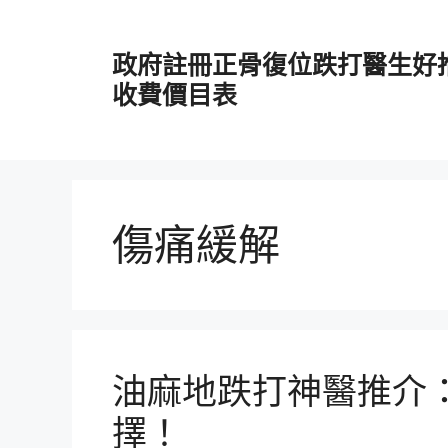
跳
至
政府註冊正骨復位跌打醫生好
主
要
收費價目表
內
容
傷痛緩解
油麻地跌打神醫推介
擇！