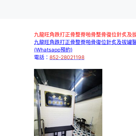
九龍旺角跌打正骨整脊啪骨整骨復位針炙及
九龍旺角跌打正骨整脊啪骨復位針炙及拔罐
(Whatsapp預約)
電話：
852-28021198