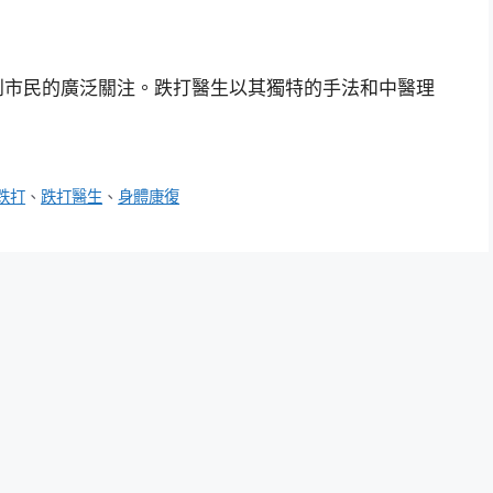
到市民的廣泛關注。跌打醫生以其獨特的手法和中醫理
跌打
、
跌打醫生
、
身體康復