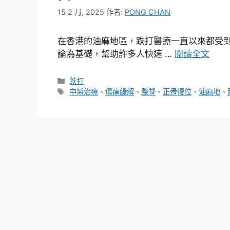
15 2 月, 2025
作者:
PONG CHAN
在香港的油麻地區，跌打醫療一直以來都受
論為基礎，幫助許多人快速 …
閱讀全文
分
跌打
類
標
中醫治療
、
傷痛緩解
、
整脊
、
正骨復位
、
油麻地
、
籤