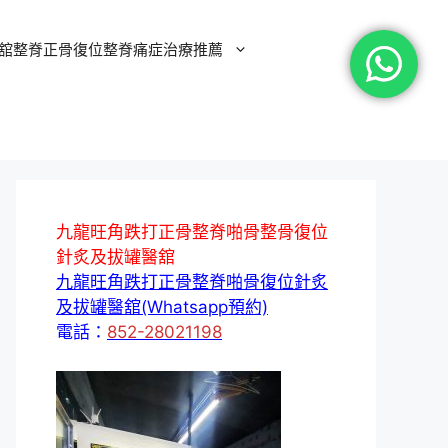
舘整脊正骨復位整脊痛症治療推薦
九龍旺角跌打正骨整脊啪骨整骨復位
針炙及拔罐醫舘
九龍旺角跌打正骨整脊啪骨復位針炙
及拔罐醫舘(Whatsapp預約)
電話：
852-28021198