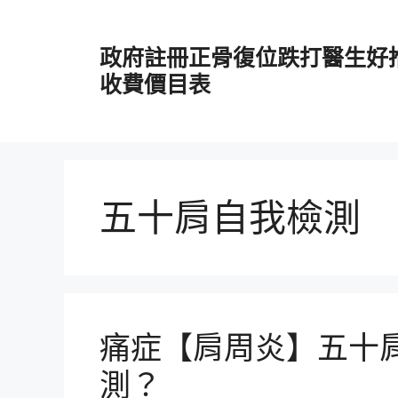
跳
至
政府註冊正骨復位跌打醫生好
主
要
收費價目表
內
容
五十肩自我檢測
痛症【肩周炎】五十
測？