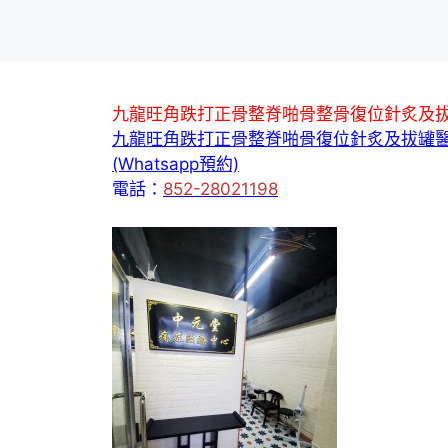
九龍旺角跌打正骨整脊啪骨整骨復位針炙及
九龍旺角跌打正骨整脊啪骨復位針炙及拔罐
(Whatsapp預約)
電話：
852-28021198