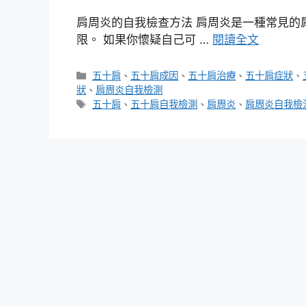
肩周炎的自我檢查方法 肩周炎是一種常見的
限。 如果你懷疑自己可 …
閱讀全文
分
五十肩
、
五十肩成因
、
五十肩治療
、
五十肩症狀
、
類
狀
、
肩周炎自我檢測
標
五十肩
、
五十肩自我檢測
、
肩周炎
、
肩周炎自我檢
籤