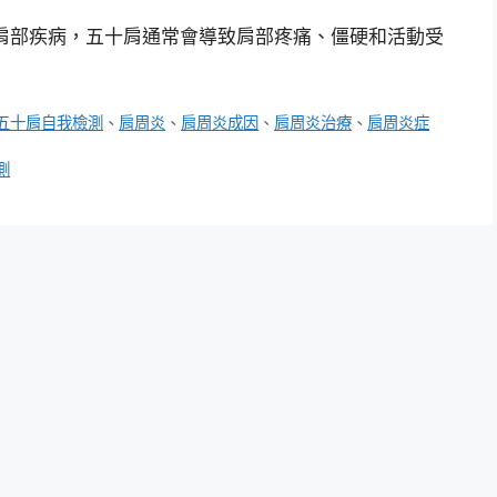
肩部疾病，五十肩通常會導致肩部疼痛、僵硬和活動受
五十肩自我檢測
、
肩周炎
、
肩周炎成因
、
肩周炎治療
、
肩周炎症
測