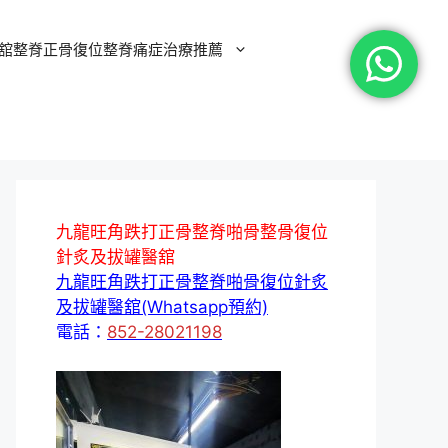
舘整脊正骨復位整脊痛症治療推薦
九龍旺角跌打正骨整脊啪骨整骨復位
針炙及拔罐醫舘
九龍旺角跌打正骨整脊啪骨復位針炙
及拔罐醫舘(Whatsapp預約)
電話：
852-28021198