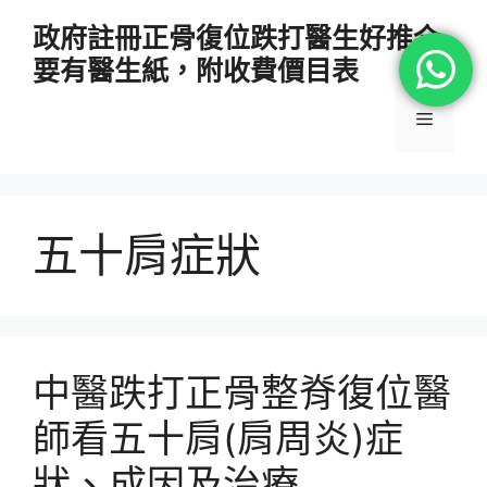
跳
政府註冊正骨復位跌打醫生好推介
至
要有醫生紙，附收費價目表
主
要
選
內
容
單
五十肩症狀
中醫跌打正骨整脊復位醫
師看五十肩(肩周炎)症
狀、成因及治療