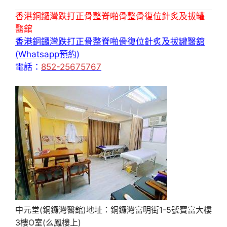
香港銅鑼灣跌打正骨整脊啪骨整骨復位針炙及拔罐
醫舘
香港銅鑼灣跌打正骨整脊啪骨復位針炙及拔罐醫舘
(Whatsapp預約)
電話：
852-25675767
中元堂(銅鑼灣醫舘)地址：銅鑼灣富明街1-5號寶富大樓
3樓O室(么鳳樓上)