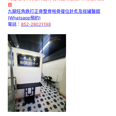
舘
九龍旺角跌打正骨整脊啪骨復位針炙及拔罐醫舘
(Whatsapp預約)
電話：
852-28021198