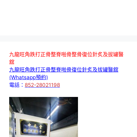
九龍旺角跌打正骨整脊啪骨整骨復位針炙及拔罐醫
舘
九龍旺角跌打正骨整脊啪骨復位針炙及拔罐醫舘
(Whatsapp預約)
電話：
852-28021198