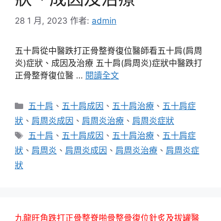
28 1 月, 2023
作者:
admin
五十肩從中醫跌打正骨整脊復位醫師看五十肩(肩周
炎)症狀、成因及治療 五十肩(肩周炎)症狀中醫跌打
正骨整脊復位醫 …
閱讀全文
分
五十肩
、
五十肩成因
、
五十肩治療
、
五十肩症
類
狀
、
肩周炎成因
、
肩周炎治療
、
肩周炎症狀
標
五十肩
、
五十肩成因
、
五十肩治療
、
五十肩症
籤
狀
、
肩周炎
、
肩周炎成因
、
肩周炎治療
、
肩周炎症
狀
九龍旺角跌打正骨整脊啪骨整骨復位針炙及拔罐醫