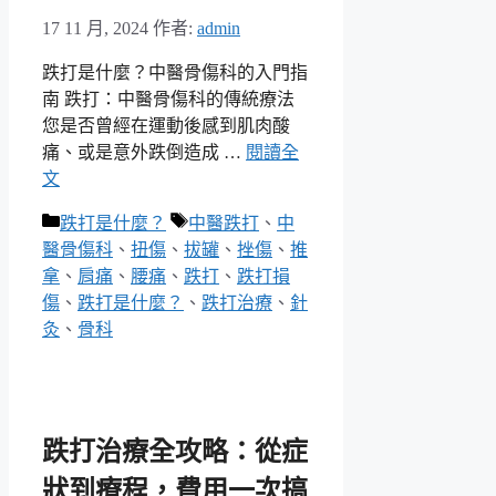
17 11 月, 2024
作者:
admin
跌打是什麼？中醫骨傷科的入門指
南 跌打：中醫骨傷科的傳統療法
您是否曾經在運動後感到肌肉酸
痛、或是意外跌倒造成 …
閱讀全
文
分
標
跌打是什麼？
中醫跌打
、
中
類
籤
醫骨傷科
、
扭傷
、
拔罐
、
挫傷
、
推
拿
、
肩痛
、
腰痛
、
跌打
、
跌打損
傷
、
跌打是什麼？
、
跌打治療
、
針
灸
、
骨科
跌打治療全攻略：從症
狀到療程，費用一次搞