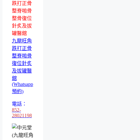
跌打正骨
整脊啪骨
整骨復位
針炙及拔
罐醫舘
九龍旺角
跌打正骨
整脊啪骨
復位針炙
及拔罐醫
舘
(Whatsapp
預約)
電話：
852-
28021198