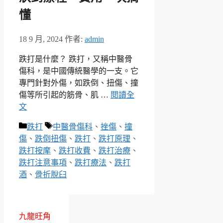
懂
18 9 月, 2024
作者:
admin
跌打是什麼？ 跌打，又稱中醫骨
傷科，是中國傳統醫學的一支。它
專門針對外傷，如跌倒、扭傷、撞
傷等所引起的筋骨、肌 …
閱讀全
文
分
標
跌打
中醫骨傷科
、
挫傷
、
撞
類
籤
傷
、
跌倒扭傷
、
跌打
、
跌打原理
、
跌打按摩
、
跌打收費
、
跌打治療
、
跌打注意事項
、
跌打療法
、
跌打
酒
、
骨折脫臼
九龍旺角