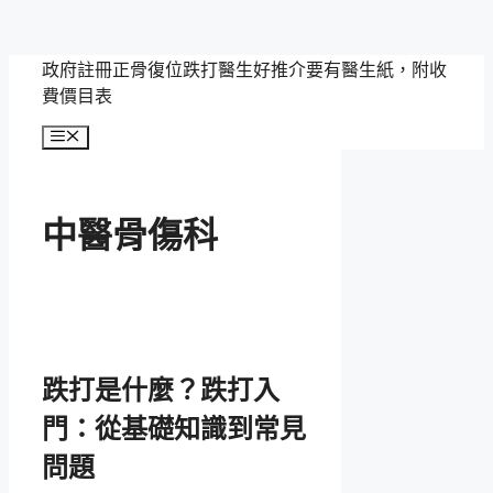
跳
政府註冊正骨復位跌打醫生好推介要有醫生紙，附收
至
費價目表
主
選
要
單
內
容
中醫骨傷科
跌打是什麼？跌打入
門：從基礎知識到常見
問題