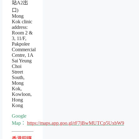
站A2出
口)
Mong
Kok clinic
address:
Room 2 &
3, 11/F,
Pakpolee
Commercial
Centre, 1A
Sai Yeung
Choi
Street
South,
Mong
Kok,
Kowloon,
Hong
Kong
Google
Map：
https://maps.app.goo.gl/rF7jBwMUTCp5UxbW9
香港銅鑼