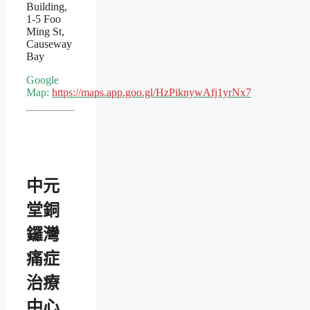
Building,
1-5 Foo
Ming St,
Causeway
Bay
Google
Map:
https://maps.app.goo.gl/HzPiknywAfj1yrNx7
中元
堂銅
鑼灣
痛症
治療
中心