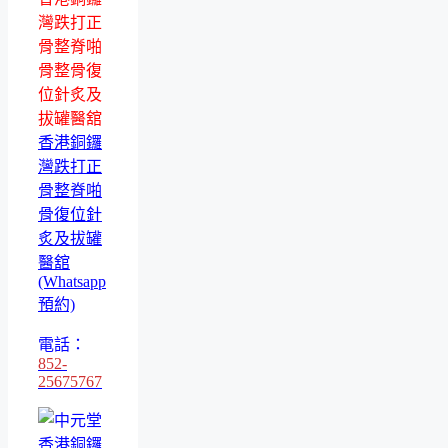
灣跌打正
骨整脊啪
骨整骨復
位針炙及
拔罐醫舘
香港銅鑼
灣跌打正
骨整脊啪
骨復位針
炙及拔罐
醫舘
(Whatsapp
預約)
電話：
852-
25675767