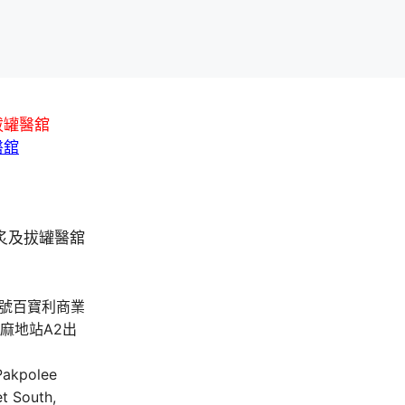
拔罐醫舘
醫舘
A號百寶利商業
油麻地站A2出
 Pakpolee
t South,