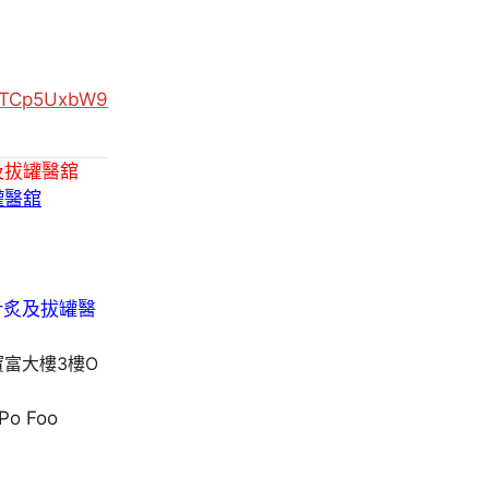
MUTCp5UxbW9
及拔罐醫舘
罐醫舘
寶富大樓3樓O
 Po Foo