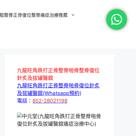
舘整脊正骨復位整脊痛症治療推薦
九龍旺角跌打正骨整脊啪骨整骨復位
針炙及拔罐醫舘
九龍旺角跌打正骨整脊啪骨復位針炙
及拔罐醫舘(Whatsapp預約)
電話：
852-28021198