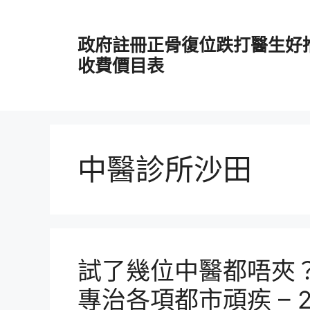
跳
至
政府註冊正骨復位跌打醫生好
主
要
收費價目表
內
容
中醫診所沙田
試了幾位中醫都唔夾？到
專治各項都市頑疾 – 