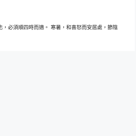
也，必須順四時而適。 寒暑，和喜怒而安居處，節陰