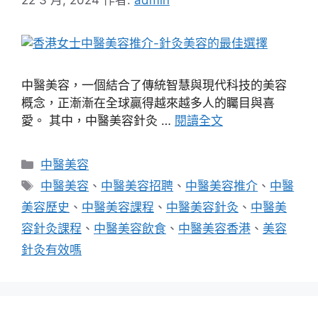
中醫美容，一個結合了傳統智慧與現代科技的美容
概念，正漸漸在全球贏得越來越多人的矚目與喜
愛。 其中，中醫美容針灸 …
閱讀全文
分
中醫美容
類
標
中醫美容
、
中醫美容招聘
、
中醫美容推介
、
中醫
籤
美容歷史
、
中醫美容課程
、
中醫美容針灸
、
中醫美
容針灸課程
、
中醫美容飲食
、
中醫美容香港
、
美容
針灸有效嗎