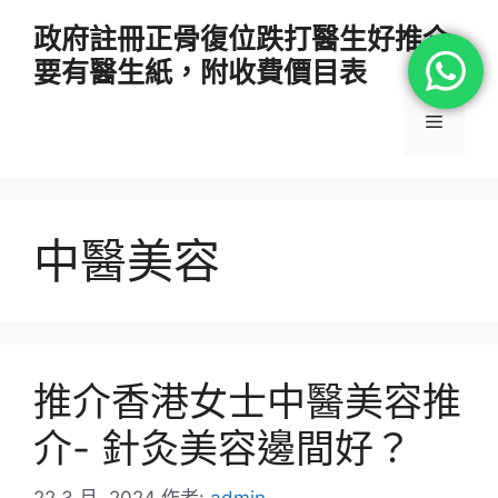
跳
政府註冊正骨復位跌打醫生好推介
至
要有醫生紙，附收費價目表
主
要
選
內
容
單
中醫美容
推介香港女士中醫美容推
介- 針灸美容邊間好？
22 3 月, 2024
作者:
admin