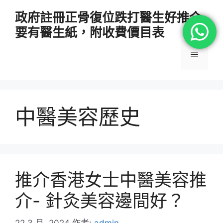
跳
政府註冊正骨復位跌打醫生好推介
至
要有醫生紙，附收費價目表
主
要
選
內
容
單
中醫美容歷史
推介香港女士中醫美容推
介- 針灸美容邊間好？
22 3 月, 2024
作者:
admin