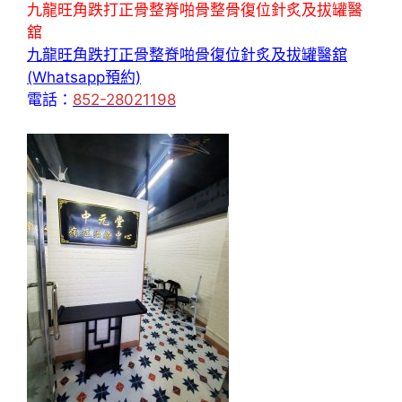
九龍旺角跌打正骨整脊啪骨整骨復位針炙及拔罐醫
舘
九龍旺角跌打正骨整脊啪骨復位針炙及拔罐醫舘
(Whatsapp預約)
電話：
852-28021198