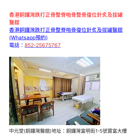
香港銅鑼灣跌打正骨整脊啪骨整骨復位針炙及拔罐
醫舘
香港銅鑼灣跌打正骨整脊啪骨復位針炙及拔罐醫舘
(Whatsapp預約)
電話：
852-25675767
中元堂(銅鑼灣醫舘)地址：銅鑼灣富明街1-5號寶富大樓