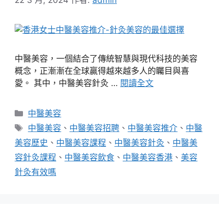
中醫美容，一個結合了傳統智慧與現代科技的美容
概念，正漸漸在全球贏得越來越多人的矚目與喜
愛。 其中，中醫美容針灸 …
閱讀全文
分
中醫美容
類
標
中醫美容
、
中醫美容招聘
、
中醫美容推介
、
中醫
籤
美容歷史
、
中醫美容課程
、
中醫美容針灸
、
中醫美
容針灸課程
、
中醫美容飲食
、
中醫美容香港
、
美容
針灸有效嗎