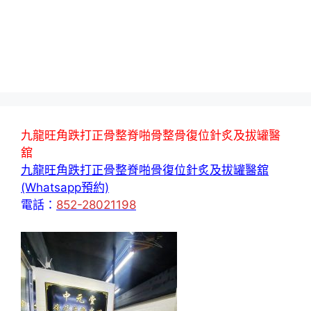
九龍旺角跌打正骨整脊啪骨整骨復位針炙及拔罐醫
舘
九龍旺角跌打正骨整脊啪骨復位針炙及拔罐醫舘
(Whatsapp預約)
電話：
852-28021198