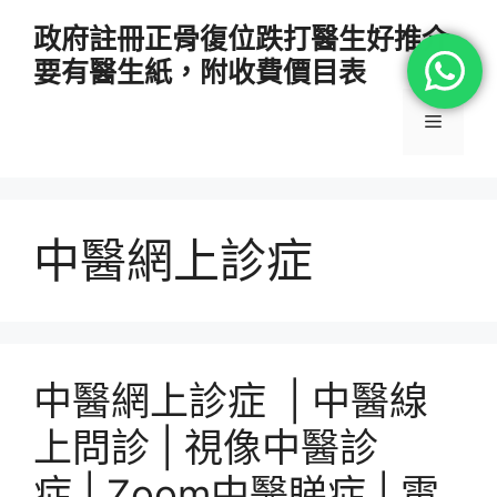
跳
政府註冊正骨復位跌打醫生好推介
至
要有醫生紙，附收費價目表
主
要
選
內
容
單
中醫網上診症
中醫網上診症 | 中醫線
上問診 | 視像中醫診
症 | Zoom中醫睇症 | 電