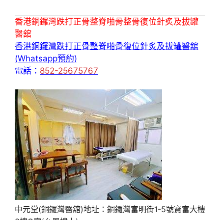
香港銅鑼灣跌打正骨整脊啪骨整骨復位針炙及拔罐
醫舘
香港銅鑼灣跌打正骨整脊啪骨復位針炙及拔罐醫舘
(Whatsapp預約)
電話：
852-25675767
中元堂(銅鑼灣醫舘)地址：銅鑼灣富明街1-5號寶富大樓