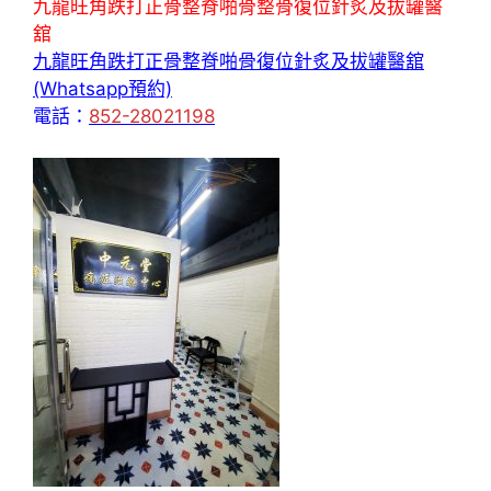
九龍旺角跌打正骨整脊啪骨整骨復位針炙及拔罐醫
舘
九龍旺角跌打正骨整脊啪骨復位針炙及拔罐醫舘
(Whatsapp預約)
電話：
852-28021198