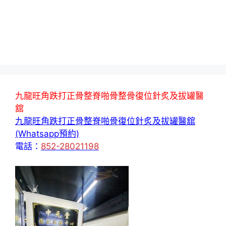
九龍旺角跌打正骨整脊啪骨整骨復位針炙及拔罐醫
舘
九龍旺角跌打正骨整脊啪骨復位針炙及拔罐醫舘
(Whatsapp預約)
電話：
852-28021198