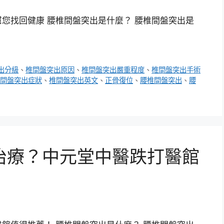
您找回健康 腰椎間盤突出是什麼？ 腰椎間盤突出是
出分級
、
椎間盤突出原因
、
椎間盤突出嚴重程度
、
椎間盤突出手術
間盤突出症狀
、
椎間盤突出英文
、
正骨復位
、
腰椎間盤突出
、
腰
治療？中元堂中醫跌打醫館