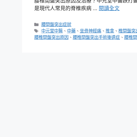
腰椎間盤突出原因及治療？中元堂中醫跌打醫
是現代人常見的脊椎疾病 …
閱讀全文
分
腰間盤突出症狀
類
標
中元堂中醫
、
中藥
、
坐骨神經痛
、
推拿
、
椎間盤突
籤
腰椎間盤突出原因
、
腰椎間盤突出手術後遺症
、
腰椎間