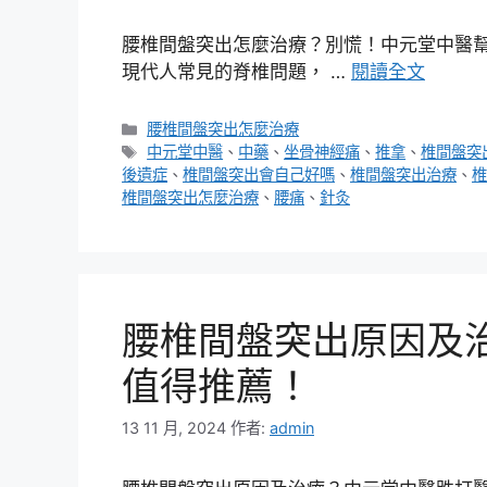
腰椎間盤突出怎麼治療？別慌！中元堂中醫幫
現代人常見的脊椎問題， …
閱讀全文
分
腰椎間盤突出怎麼治療
類
標
中元堂中醫
、
中藥
、
坐骨神經痛
、
推拿
、
椎間盤突
籤
後遺症
、
椎間盤突出會自己好嗎
、
椎間盤突出治療
、
椎
椎間盤突出怎麼治療
、
腰痛
、
針灸
腰椎間盤突出原因及
值得推薦！
13 11 月, 2024
作者:
admin