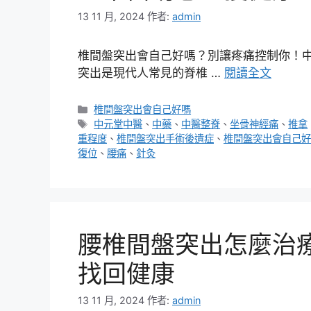
13 11 月, 2024
作者:
admin
椎間盤突出會自己好嗎？別讓疼痛控制你！中
突出是現代人常見的脊椎 …
閱讀全文
分
椎間盤突出會自己好嗎
類
標
中元堂中醫
、
中藥
、
中醫整脊
、
坐骨神經痛
、
推拿
籤
重程度
、
椎間盤突出手術後遺症
、
椎間盤突出會自己好
復位
、
腰痛
、
針灸
腰椎間盤突出怎麼治
找回健康
13 11 月, 2024
作者:
admin