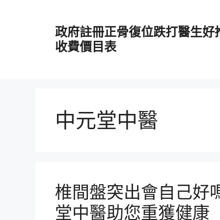
跳
至
政府註冊正骨復位跌打醫生好
主
要
收費價目表
內
容
中元堂中醫
椎間盤突出會自己好
堂中醫助您重獲健康