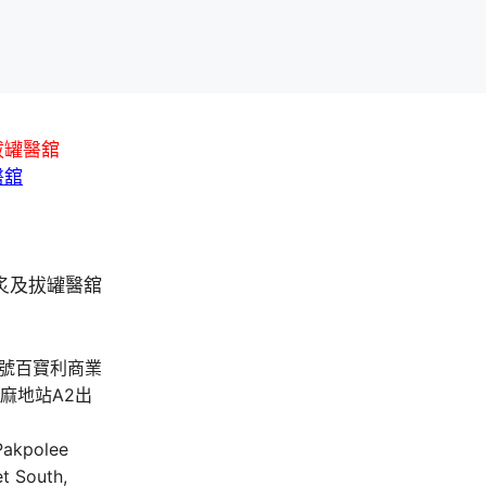
拔罐醫舘
醫舘
A號百寶利商業
油麻地站A2出
 Pakpolee
t South,