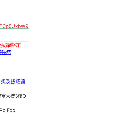
MUTCp5UxbW9
及拔罐醫舘
罐醫舘
寶富大樓3樓O
 Po Foo