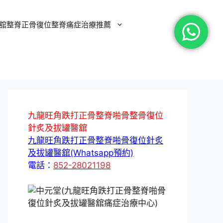
舘整脊正骨復位整脊痛症治療推薦
九龍旺角跌打正骨整脊啪骨整骨復位
針炙及拔罐醫舘
九龍旺角跌打正骨整脊啪骨復位針炙
及拔罐醫舘(Whatsapp預約)
電話：
852-28021198