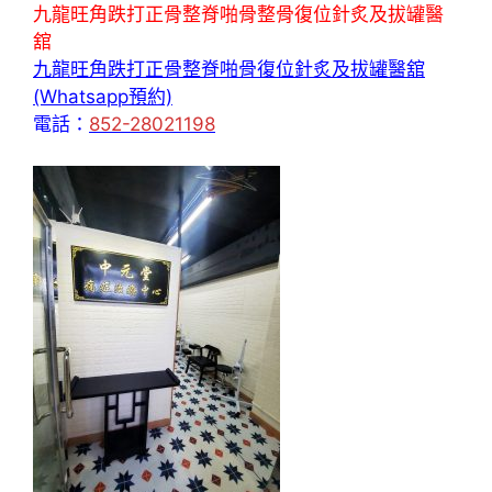
九龍旺角跌打正骨整脊啪骨整骨復位針炙及拔罐醫
舘
九龍旺角跌打正骨整脊啪骨復位針炙及拔罐醫舘
(Whatsapp預約)
電話：
852-28021198