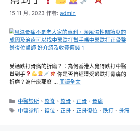
15 11 月, 2023
作者:
admin
受過跌打骨痛的折磨？：為何香港人覺得跌打中醫
幫到手
你是否曾經遭受過跌打骨痛的
折磨？為什麼那麼 …
閱讀全文
分
中醫診所
、
整脊
、
整骨
、
正骨
、
骨痛
類
標
中醫診所
、
復位
、
正骨
、
正骨復位
、
跌打
、
骨痛
籤