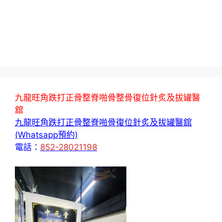
九龍旺角跌打正骨整脊啪骨整骨復位針炙及拔罐醫
舘
九龍旺角跌打正骨整脊啪骨復位針炙及拔罐醫舘
(Whatsapp預約)
電話：
852-28021198