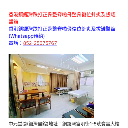
香港銅鑼灣跌打正骨整脊啪骨整骨復位針炙及拔罐
醫舘
香港銅鑼灣跌打正骨整脊啪骨復位針炙及拔罐醫舘
(Whatsapp預約)
電話：
852-25675767
中元堂(銅鑼灣醫舘)地址：銅鑼灣富明街1-5號寶富大樓