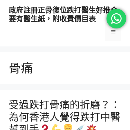
跳
政府註冊正骨復位跌打醫生好推介
至
要有醫生紙，附收費價目表
主
要
選
內
容
單
骨痛
受過跌打骨痛的折磨？：
為何香港人覺得跌打中醫
幫到手