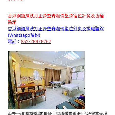
香港銅鑼灣跌打正骨整脊啪骨整骨復位針炙及拔罐
醫舘
香港銅鑼灣跌打正骨整脊啪骨復位針炙及拔罐醫舘
(Whatsapp預約)
電話：
852-25675767
中元堂(銅鑼灣醫舘)地址：銅鑼灣富明街1-5號寶富大樓