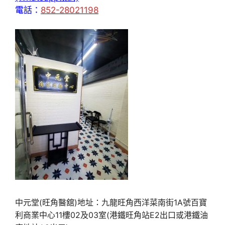
電話：
852-28021198
中元堂(旺角醫舘)地址：九龍旺角西洋菜南街1A號百寶
利商業中心11樓02及03室(港鐵旺角站E2出口或港鐵油