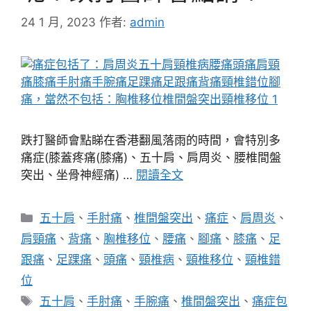
24 1 月, 2023
作者:
admin
跌打醫師會點睇在香港翻風落雨的時間，會特別多
痛症(膝蓋疼痛(膝痛)、五十肩、肩周炎、腰椎間盤
突出、坐骨神經痛) …
閱讀全文
分
五十肩
、
手肘痛
、
椎間盤突出
、
痛症
、
肩周炎
、
類
肩頸痛
、
背痛
、
胸椎移位
、
腰痛
、
腳痛
、
膝痛
、
足
跟痛
、
足踝痛
、
頭痛
、
頸椎病
、
頸椎移位
、
頸椎錯
位
標
五十肩
、
手肘痛
、
手腕痛
、
椎間盤突出
、
痛症包