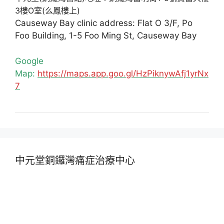
3樓O室(么鳳樓上)
Causeway Bay clinic address: Flat O 3/F, Po
Foo Building, 1-5 Foo Ming St, Causeway Bay
Google
Map:
https://maps.app.goo.gl/HzPiknywAfj1yrNx
7
中元堂銅鑼灣痛症治療中心