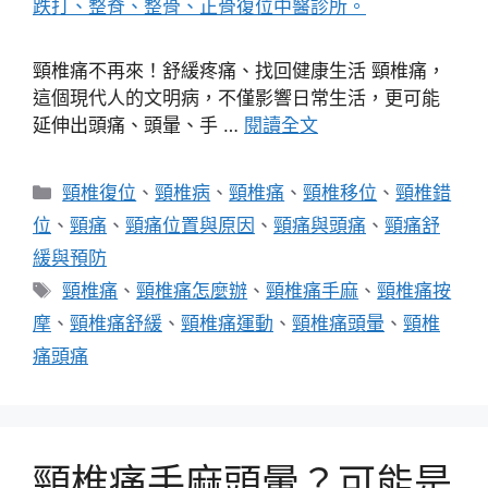
頸椎痛不再來！舒緩疼痛、找回健康生活 頸椎痛，
這個現代人的文明病，不僅影響日常生活，更可能
延伸出頭痛、頭暈、手 …
閱讀全文
分
頸椎復位
、
頸椎病
、
頸椎痛
、
頸椎移位
、
頸椎錯
類
位
、
頸痛
、
頸痛位置與原因
、
頸痛與頭痛
、
頸痛舒
緩與預防
標
頸椎痛
、
頸椎痛怎麼辦
、
頸椎痛手麻
、
頸椎痛按
籤
摩
、
頸椎痛舒緩
、
頸椎痛運動
、
頸椎痛頭暈
、
頸椎
痛頭痛
頸椎痛手麻頭暈？可能是