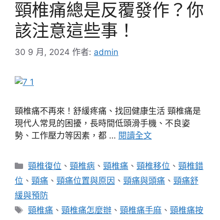
頸椎痛總是反覆發作？你
該注意這些事！
30 9 月, 2024
作者:
admin
頸椎痛不再來！舒緩疼痛、找回健康生活 頸椎痛是
現代人常見的困擾，長時間低頭滑手機、不良姿
勢、工作壓力等因素，都 …
閱讀全文
分
頸椎復位
、
頸椎病
、
頸椎痛
、
頸椎移位
、
頸椎錯
類
位
、
頸痛
、
頸痛位置與原因
、
頸痛與頭痛
、
頸痛舒
緩與預防
標
頸椎痛
、
頸椎痛怎麼辦
、
頸椎痛手麻
、
頸椎痛按