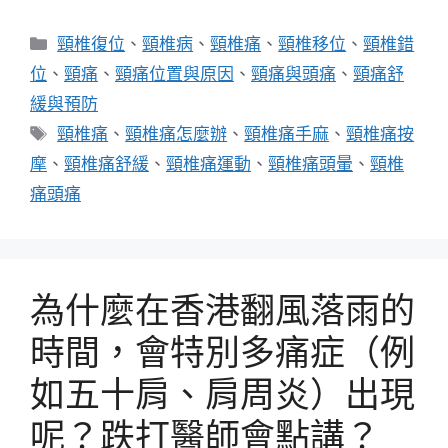
分
頸椎復位
、
頸椎病
、
頸椎痛
、
頸椎移位
、
頸椎錯
類
位
、
頸痛
、
頸痛位置與原因
、
頸痛與頭痛
、
頸痛舒
緩與預防
標
頸椎痛
、
頸椎痛怎麼辦
、
頸椎痛手麻
、
頸椎痛按
籤
摩
、
頸椎痛舒緩
、
頸椎痛運動
、
頸椎痛頭暈
、
頸椎
痛頭痛
為什麼在香港翻風落雨的
時間，會特別多痛症（例
如五十肩、肩周炎）出現
呢？跌打醫師會點講？