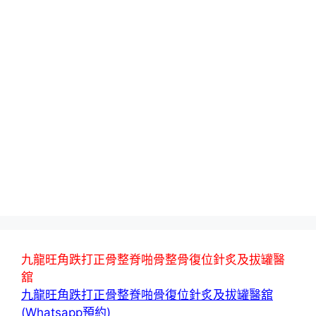
九龍旺角跌打正骨整脊啪骨整骨復位針炙及拔罐醫
舘
九龍旺角跌打正骨整脊啪骨復位針炙及拔罐醫舘
(Whatsapp預約)