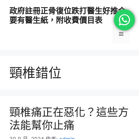
跳
政府註冊正骨復位跌打醫生好推介
至
要有醫生紙，附收費價目表
主
要
選
內
容
單
頸椎錯位
頸椎痛正在惡化？這些方
法能幫你止痛
30 9 月, 2024
作者:
admin