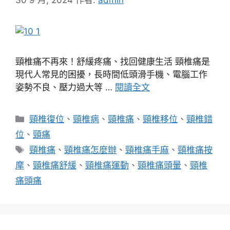
頸椎痛不再來！舒緩疼痛、找回健康生活 頸椎痛是
現代人常見的困擾，長時間低頭滑手機、電腦工作
姿勢不良、壓力過大等 …
閱讀全文
分
頸椎復位
、
頸椎病
、
頸椎痛
、
頸椎移位
、
頸椎錯
類
位
、
頸痛
標
頸椎痛
、
頸椎痛怎麼辦
、
頸椎痛手麻
、
頸椎痛按
籤
摩
、
頸椎痛舒緩
、
頸椎痛運動
、
頸椎痛頭暈
、
頸椎
痛頭痛