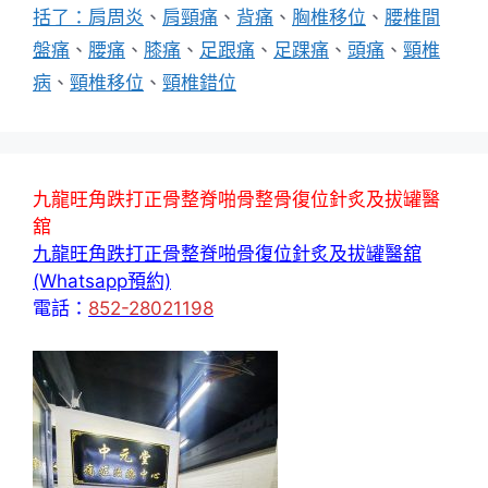
籤
括了：肩周炎
、
肩頸痛
、
背痛
、
胸椎移位
、
腰椎間
盤痛
、
腰痛
、
膝痛
、
足跟痛
、
足踝痛
、
頭痛
、
頸椎
病
、
頸椎移位
、
頸椎錯位
九龍旺角跌打正骨整脊啪骨整骨復位針炙及拔罐醫
舘
九龍旺角跌打正骨整脊啪骨復位針炙及拔罐醫舘
(Whatsapp預約)
電話：
852-28021198