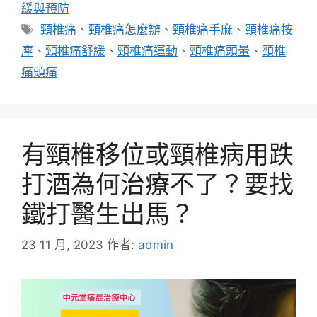
緩與預防
標
頸椎痛
、
頸椎痛怎麼辦
、
頸椎痛手麻
、
頸椎痛按
籤
摩
、
頸椎痛舒緩
、
頸椎痛運動
、
頸椎痛頭暈
、
頸椎
痛頭痛
有頸椎移位或頸椎病用跌
打酒為何治療不了？要找
鐵打醫生出馬？
23 11 月, 2023
作者:
admin