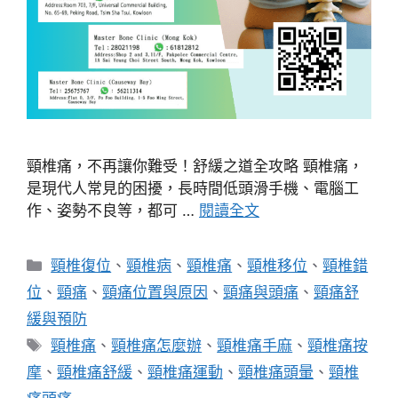
頸椎痛，不再讓你難受！舒緩之道全攻略 頸椎痛，
是現代人常見的困擾，長時間低頭滑手機、電腦工
作、姿勢不良等，都可 …
閱讀全文
分
頸椎復位
、
頸椎病
、
頸椎痛
、
頸椎移位
、
頸椎錯
類
位
、
頸痛
、
頸痛位置與原因
、
頸痛與頭痛
、
頸痛舒
緩與預防
標
頸椎痛
、
頸椎痛怎麼辦
、
頸椎痛手麻
、
頸椎痛按
籤
摩
、
頸椎痛舒緩
、
頸椎痛運動
、
頸椎痛頭暈
、
頸椎