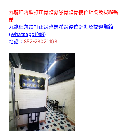
九龍旺角跌打正骨整脊啪骨整骨復位針炙及拔罐醫
舘
九龍旺角跌打正骨整脊啪骨復位針炙及拔罐醫舘
(Whatsapp預約)
電話：
852-28021198