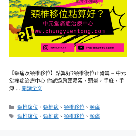
【頸痛及頸椎移位】點算好?頸椎復位正骨篇 – 中元
堂痛症治療中心 你試過肩頸易累，頭暈，手麻，手
痺 …
閱讀全文
分
頸椎復位
、
頸椎病
、
頸椎移位
、
頸痛
類
標
頸椎復位
、
頸椎病
、
頸椎移位
、
頸痛
籤