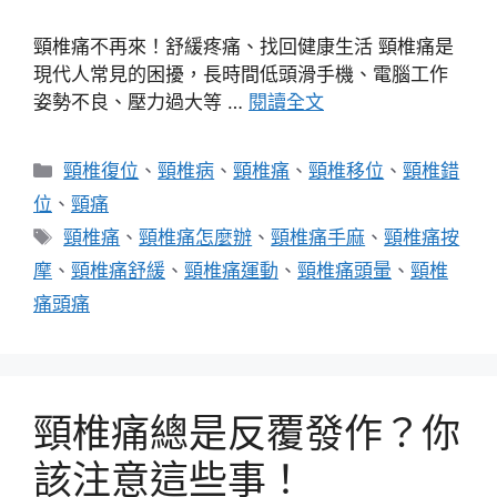
頸椎痛不再來！舒緩疼痛、找回健康生活 頸椎痛是
現代人常見的困擾，長時間低頭滑手機、電腦工作
姿勢不良、壓力過大等 …
閱讀全文
分
頸椎復位
、
頸椎病
、
頸椎痛
、
頸椎移位
、
頸椎錯
類
位
、
頸痛
標
頸椎痛
、
頸椎痛怎麼辦
、
頸椎痛手麻
、
頸椎痛按
籤
摩
、
頸椎痛舒緩
、
頸椎痛運動
、
頸椎痛頭暈
、
頸椎
痛頭痛
頸椎痛總是反覆發作？你
該注意這些事！