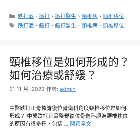
分
跌打酒
、
鐵打
、
鐵打醫生
、
頸椎病
、
頸椎移位
類
標
跌打酒
、
鐵打
、
鐵打醫生
、
頸椎病
、
頸椎移位
籤
頸椎移位是如何形成的？
如何治療或舒緩？
21 11 月, 2023
作者:
admin
中醫跌打正骨整脊復位骨傷科角度頸椎移位是如何
形成？ 中醫跌打正骨整脊復位骨傷科認為頸椎移位
的原因有很多種，包括 …
閱讀全文