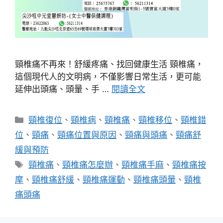
頸椎痛不再來！舒緩疼痛、找回健康生活 頸椎痛，
這個現代人的文明病，不僅影響日常生活，更可能
延伸出頭痛、頭暈、手 …
閱讀全文
分
頸椎復位
、
頸椎病
、
頸椎痛
、
頸椎移位
、
頸椎錯
類
位
、
頸痛
、
頸痛位置與原因
、
頸痛與頭痛
、
頸痛舒
緩與預防
標
頸椎痛
、
頸椎痛怎麼辦
、
頸椎痛手麻
、
頸椎痛按
籤
摩
、
頸椎痛舒緩
、
頸椎痛運動
、
頸椎痛頭暈
、
頸椎
痛頭痛