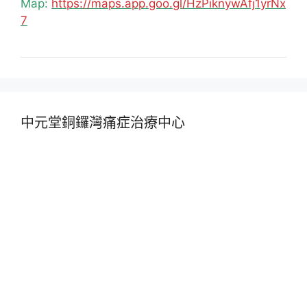
Map:
https://maps.app.goo.gl/HzPiknywAfj1yrNx
7
中元堂銅鑼灣痛症治療中心