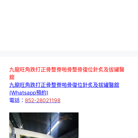
九龍旺角跌打正骨整脊啪骨整骨復位針炙及拔罐醫
舘
九龍旺角跌打正骨整脊啪骨復位針炙及拔罐醫舘
(Whatsapp預約)
電話：
852-28021198