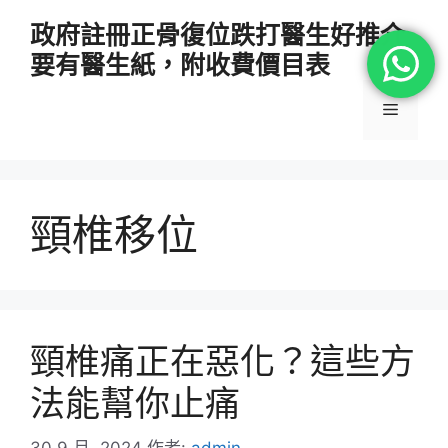
跳
政府註冊正骨復位跌打醫生好推介
至
要有醫生紙，附收費價目表
主
要
選
內
容
單
頸椎移位
頸椎痛正在惡化？這些方
法能幫你止痛
30 9 月, 2024
作者:
admin