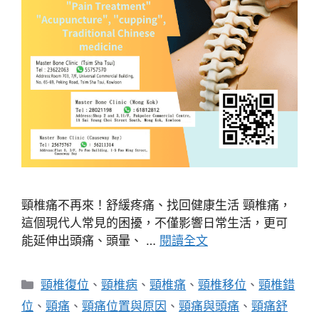
頸椎痛不再來！舒緩疼痛、找回健康生活 頸椎痛，
這個現代人常見的困擾，不僅影響日常生活，更可
能延伸出頭痛、頭暈、 …
閱讀全文
分
頸椎復位
、
頸椎病
、
頸椎痛
、
頸椎移位
、
頸椎錯
類
位
、
頸痛
、
頸痛位置與原因
、
頸痛與頭痛
、
頸痛舒