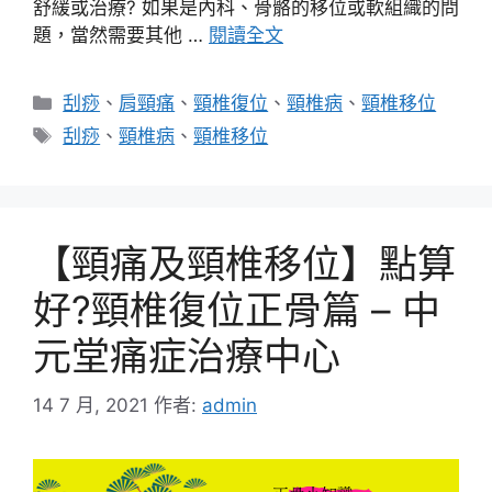
舒緩或治療? 如果是內科、骨骼的移位或軟組織的問
題，當然需要其他 …
閱讀全文
分
刮痧
、
肩頸痛
、
頸椎復位
、
頸椎病
、
頸椎移位
類
標
刮痧
、
頸椎病
、
頸椎移位
籤
【頸痛及頸椎移位】點算
好?頸椎復位正骨篇 – 中
元堂痛症治療中心
14 7 月, 2021
作者:
admin