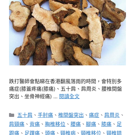
跌打醫師會點睇在香港翻風落雨的時間，會特別多
痛症(膝蓋疼痛(膝痛)、五十肩、肩周炎、腰椎間盤
突出、坐骨神經痛) …
閱讀全文
分
五十肩
、
手肘痛
、
椎間盤突出
、
痛症
、
肩周炎
、
類
肩頸痛
、
背痛
、
胸椎移位
、
腰痛
、
腳痛
、
膝痛
、
足
跟痛
、
足踝痛
、
頭痛
、
頸椎病
、
頸椎移位
、
頸椎錯