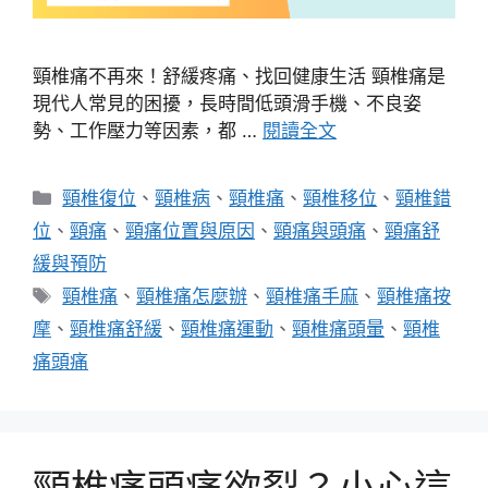
頸椎痛不再來！舒緩疼痛、找回健康生活 頸椎痛是
現代人常見的困擾，長時間低頭滑手機、不良姿
勢、工作壓力等因素，都 …
閱讀全文
分
頸椎復位
、
頸椎病
、
頸椎痛
、
頸椎移位
、
頸椎錯
類
位
、
頸痛
、
頸痛位置與原因
、
頸痛與頭痛
、
頸痛舒
緩與預防
標
頸椎痛
、
頸椎痛怎麼辦
、
頸椎痛手麻
、
頸椎痛按
籤
摩
、
頸椎痛舒緩
、
頸椎痛運動
、
頸椎痛頭暈
、
頸椎
痛頭痛