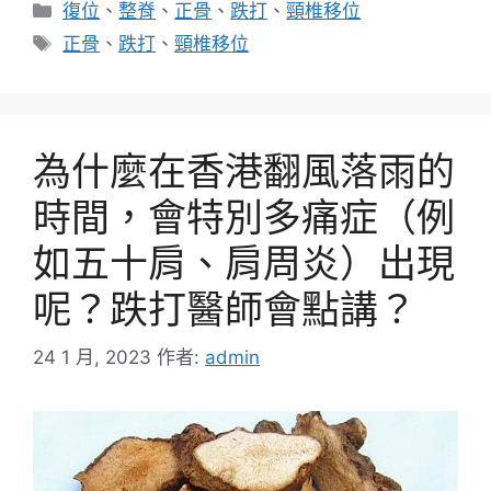
分
復位
、
整脊
、
正骨
、
跌打
、
頸椎移位
類
標
正骨
、
跌打
、
頸椎移位
籤
為什麼在香港翻風落雨的
時間，會特別多痛症（例
如五十肩、肩周炎）出現
呢？跌打醫師會點講？
24 1 月, 2023
作者:
admin