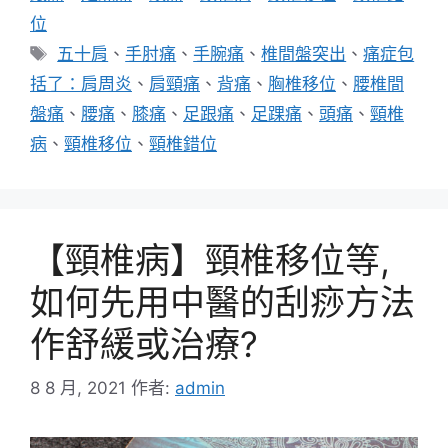
位
標
五十肩
、
手肘痛
、
手腕痛
、
椎間盤突出
、
痛症包
籤
括了：肩周炎
、
肩頸痛
、
背痛
、
胸椎移位
、
腰椎間
盤痛
、
腰痛
、
膝痛
、
足跟痛
、
足踝痛
、
頭痛
、
頸椎
病
、
頸椎移位
、
頸椎錯位
【頸椎病】頸椎移位等,
如何先用中醫的刮痧方法
作舒緩或治療?
8 8 月, 2021
作者:
admin