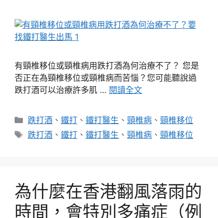
有頸椎移位或頸椎病用跌打酒為何治療不了？ 您是
否正在為頸椎移位或頸椎病而苦惱？您可能聽說過
跌打酒可以治療許多肌 …
閱讀全文
分
跌打酒
、
鐵打
、
鐵打醫生
、
頸椎病
、
頸椎移位
類
標
跌打酒
、
鐵打
、
鐵打醫生
、
頸椎病
、
頸椎移位
籤
為什麼在香港翻風落雨的
時間，會特別多痛症（例