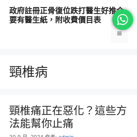
跳
政府註冊正骨復位跌打醫生好推介
至
要有醫生紙，附收費價目表
主
要
選
內
容
單
頸椎病
頸椎痛正在惡化？這些方
法能幫你止痛
30 9 月, 2024
作者:
admin