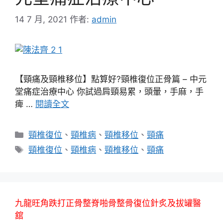
14 7 月, 2021
作者:
admin
【頸痛及頸椎移位】點算好?頸椎復位正骨篇 – 中元
堂痛症治療中心 你試過肩頸易累，頭暈，手麻，手
痺 …
閱讀全文
分
頸椎復位
、
頸椎病
、
頸椎移位
、
頸痛
類
標
頸椎復位
、
頸椎病
、
頸椎移位
、
頸痛
籤
九龍旺角跌打正骨整脊啪骨整骨復位針炙及拔罐醫
舘