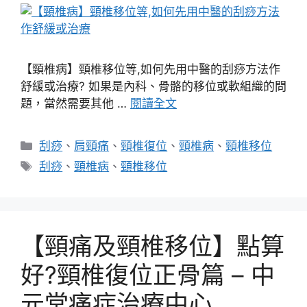
【頸椎病】頸椎移位等,如何先用中醫的刮痧方法作
舒緩或治療? 如果是內科、骨骼的移位或軟組織的問
題，當然需要其他 …
閱讀全文
分
刮痧
、
肩頸痛
、
頸椎復位
、
頸椎病
、
頸椎移位
類
標
刮痧
、
頸椎病
、
頸椎移位
籤
【頸痛及頸椎移位】點算
好?頸椎復位正骨篇 – 中
元堂痛症治療中心