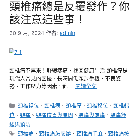
頸椎痛總是反覆發作？你
該注意這些事！
30 9 月, 2024
作者:
admin
頸椎痛不再來！舒緩疼痛、找回健康生活 頸椎痛是
現代人常見的困擾，長時間低頭滑手機、不良姿
勢、工作壓力等因素，都 …
閱讀全文
分
頸椎復位
、
頸椎病
、
頸椎痛
、
頸椎移位
、
頸椎錯
類
位
、
頸痛
、
頸痛位置與原因
、
頸痛與頭痛
、
頸痛舒
緩與預防
標
頸椎痛
、
頸椎痛怎麼辦
、
頸椎痛手麻
、
頸椎痛按