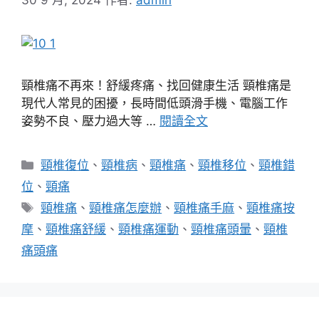
頸椎痛不再來！舒緩疼痛、找回健康生活 頸椎痛是
現代人常見的困擾，長時間低頭滑手機、電腦工作
姿勢不良、壓力過大等 …
閱讀全文
分
頸椎復位
、
頸椎病
、
頸椎痛
、
頸椎移位
、
頸椎錯
類
位
、
頸痛
標
頸椎痛
、
頸椎痛怎麼辦
、
頸椎痛手麻
、
頸椎痛按
籤
摩
、
頸椎痛舒緩
、
頸椎痛運動
、
頸椎痛頭暈
、
頸椎
痛頭痛