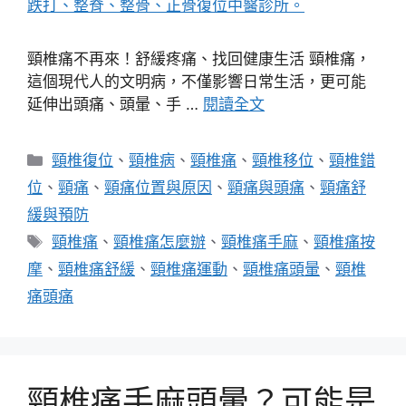
頸椎痛不再來！舒緩疼痛、找回健康生活 頸椎痛，
這個現代人的文明病，不僅影響日常生活，更可能
延伸出頭痛、頭暈、手 …
閱讀全文
分
頸椎復位
、
頸椎病
、
頸椎痛
、
頸椎移位
、
頸椎錯
類
位
、
頸痛
、
頸痛位置與原因
、
頸痛與頭痛
、
頸痛舒
緩與預防
標
頸椎痛
、
頸椎痛怎麼辦
、
頸椎痛手麻
、
頸椎痛按
籤
摩
、
頸椎痛舒緩
、
頸椎痛運動
、
頸椎痛頭暈
、
頸椎
痛頭痛
頸椎痛手麻頭暈？可能是