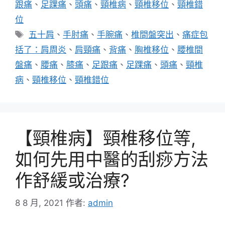
跟痛
、
足踝痛
、
頭痛
、
頸椎病
、
頸椎移位
、
頸椎錯
位
標
五十肩
、
手肘痛
、
手腕痛
、
椎間盤突出
、
痛症包
籤
括了：肩周炎
、
肩頸痛
、
背痛
、
胸椎移位
、
腰椎間
盤痛
、
腰痛
、
膝痛
、
足跟痛
、
足踝痛
、
頭痛
、
頸椎
病
、
頸椎移位
、
頸椎錯位
【頸椎病】頸椎移位等,
如何先用中醫的刮痧方法
作舒緩或治療?
8 8 月, 2021
作者:
admin