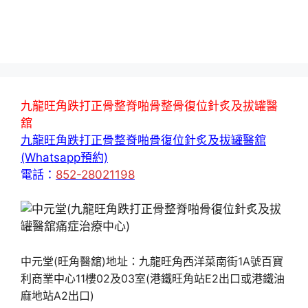
九龍旺角跌打正骨整脊啪骨整骨復位針炙及拔罐醫
舘
九龍旺角跌打正骨整脊啪骨復位針炙及拔罐醫舘
(Whatsapp預約)
電話：
852-28021198
中元堂(旺角醫舘)地址：九龍旺角西洋菜南街1A號百寶
利商業中心11樓02及03室(港鐵旺角站E2出口或港鐵油
麻地站A2出口)