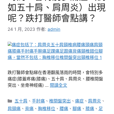
如五十肩、肩周炎）出現
呢？跌打醫師會點講？
24 1 月, 2023
作者:
admin
跌打醫師會點睇在香港翻風落雨的時間，會特別多
痛症(膝蓋疼痛(膝痛)、五十肩、肩周炎、腰椎間盤
突出、坐骨神經痛) …
閱讀全文
分
五十肩
、
手肘痛
、
椎間盤突出
、
痛症
、
肩周炎
、
類
肩頸痛
、
背痛
、
胸椎移位
、
腰痛
、
腳痛
、
膝痛
、
足