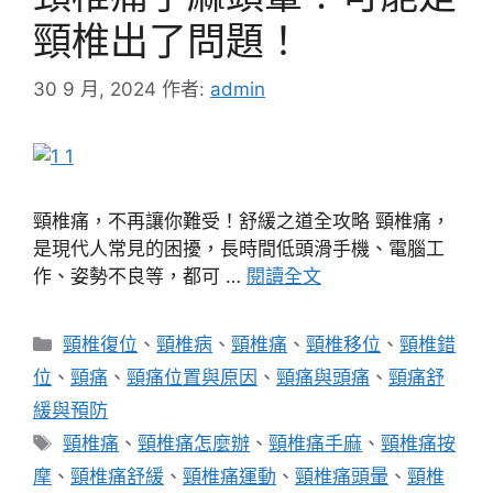
頸椎出了問題！
30 9 月, 2024
作者:
admin
頸椎痛，不再讓你難受！舒緩之道全攻略 頸椎痛，
是現代人常見的困擾，長時間低頭滑手機、電腦工
作、姿勢不良等，都可 …
閱讀全文
分
頸椎復位
、
頸椎病
、
頸椎痛
、
頸椎移位
、
頸椎錯
類
位
、
頸痛
、
頸痛位置與原因
、
頸痛與頭痛
、
頸痛舒
緩與預防
標
頸椎痛
、
頸椎痛怎麼辦
、
頸椎痛手麻
、
頸椎痛按
籤
摩
、
頸椎痛舒緩
、
頸椎痛運動
、
頸椎痛頭暈
、
頸椎