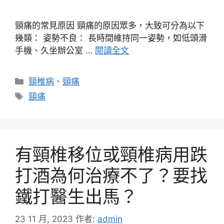
頸痛的常見原因 頸痛的原因眾多，大致可分為以下
幾類： 姿勢不良： 長時間維持同一姿勢，如低頭滑
手機、久坐辦公室 …
閱讀全文
分
頸椎病
、
頸痛
類
標
頸痛
籤
有頸椎移位或頸椎病用跌
打酒為何治療不了？要找
鐵打醫生出馬？
23 11 月, 2023
作者:
admin