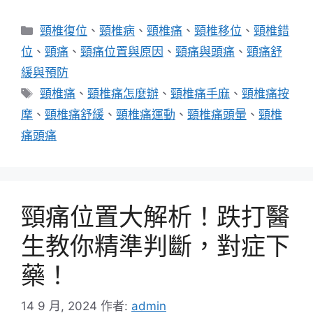
分
頸椎復位
、
頸椎病
、
頸椎痛
、
頸椎移位
、
頸椎錯
類
位
、
頸痛
、
頸痛位置與原因
、
頸痛與頭痛
、
頸痛舒
緩與預防
標
頸椎痛
、
頸椎痛怎麼辦
、
頸椎痛手麻
、
頸椎痛按
籤
摩
、
頸椎痛舒緩
、
頸椎痛運動
、
頸椎痛頭暈
、
頸椎
痛頭痛
頸痛位置大解析！跌打醫
生教你精準判斷，對症下
藥！
14 9 月, 2024
作者:
admin