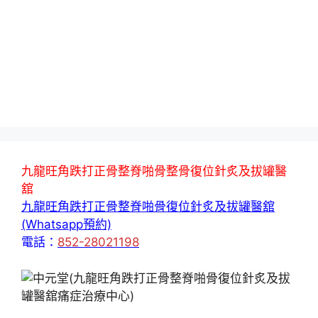
九龍旺角跌打正骨整脊啪骨整骨復位針炙及拔罐醫
舘
九龍旺角跌打正骨整脊啪骨復位針炙及拔罐醫舘
(Whatsapp預約)
電話：
852-28021198