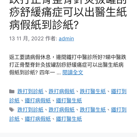
痧舒緩痛症可以出醫生紙
病假紙到診紙?
13 11 月, 2022
作者:
admin
返工要請病假休息，邊間鐵打中醫診所好?睇中醫跌
打正骨整脊針灸拔罐刮痧舒緩痛症可以出醫生紙病
假紙到診紙? 四年一 …
閱讀全文
分
跌打到診紙
、
跌打病假紙
、
跌打醫生紙
、
鐵打到
類
診紙
、
鐵打病假紙
、
鐵打醫生紙
標
跌打到診紙
、
跌打病假紙
、
跌打醫生紙
、
鐵打到
籤
診紙
、
鐵打病假紙
、
鐵打醫生紙