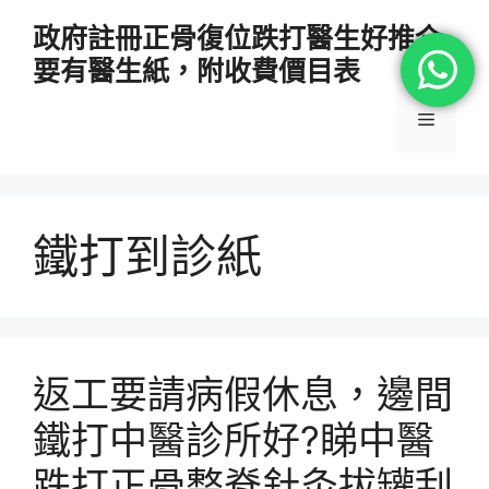
跳
政府註冊正骨復位跌打醫生好推介
至
要有醫生紙，附收費價目表
主
要
選
內
容
單
鐵打到診紙
返工要請病假休息，邊間
鐵打中醫診所好?睇中醫
跌打正骨整脊針灸拔罐刮