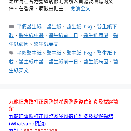
是所有在香港發放病假的醫護人員需要填寫的文
件。在香港，病假由僱主 …
閱讀全文
分
平價醫生紙
、
醫生紙
、
醫生紙lihkg
、
醫生紙下
類
載
、
醫生紙中醫
、
醫生紙前一日
、
醫生紙病假
、
醫
生紙病因
、
醫生紙英文
標
平價醫生紙
、
醫生紙
、
醫生紙lihkg
、
醫生紙下
籤
載
、
醫生紙中醫
、
醫生紙前一日
、
醫生紙病因
、
醫
生紙英文
九龍旺角跌打正骨整脊啪骨整骨復位針炙及拔罐醫
舘
九龍旺角跌打正骨整脊啪骨復位針炙及拔罐醫舘
(Whatsapp預約)
電話：
852-28021198