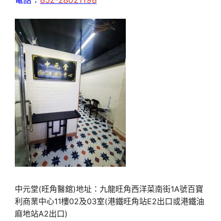
中元堂(旺角醫舘)地址：九龍旺角西洋菜南街1A號百寶
利商業中心11樓02及03室(港鐵旺角站E2出口或港鐵油
麻地站A2出口)