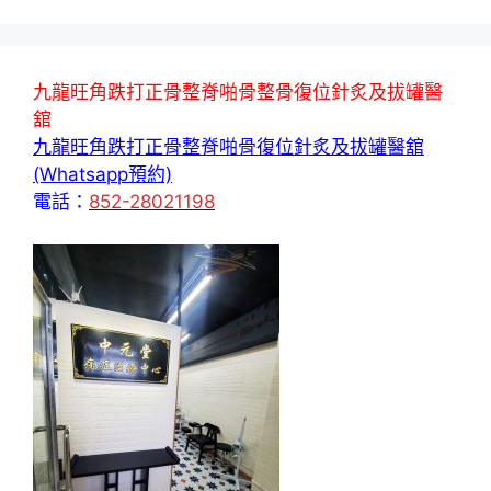
九龍旺角跌打正骨整脊啪骨整骨復位針炙及拔罐醫
舘
九龍旺角跌打正骨整脊啪骨復位針炙及拔罐醫舘
(Whatsapp預約)
電話：
852-28021198