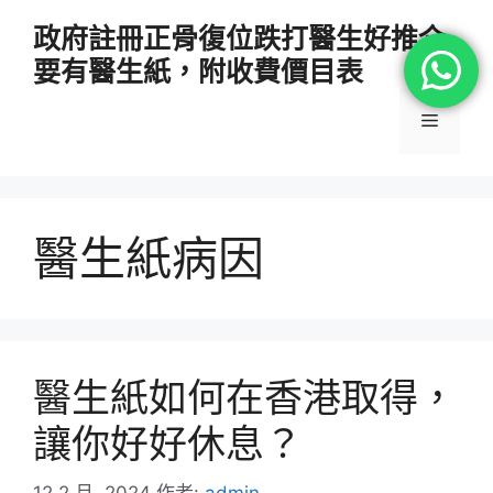
跳
政府註冊正骨復位跌打醫生好推介
至
要有醫生紙，附收費價目表
主
要
選
內
容
單
醫生紙病因
醫生紙如何在香港取得，
讓你好好休息？
12 2 月, 2024
作者:
admin