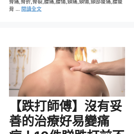
骨痛,骨折,骨裂,腰痛,腰傷,頸痛,頸傷,頸部痠痛,腰痠
背 …
閱讀全文
【跌打師傅】沒有妥
善的治療好易變痛