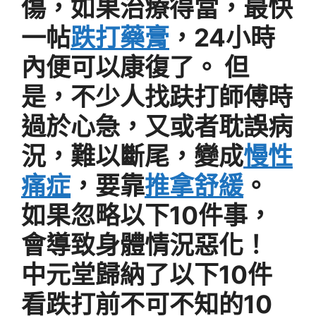
傷，如果治療得當，最快
一帖
跌打藥膏
，24小時
內便可以康復了。 但
是，不少人找趺打師傅時
過於心急，又或者耽誤病
況，難以斷尾，變成
慢性
痛症
，要靠
推拿舒緩
。
如果忽略以下10件事，
會導致身體情況惡化！
中元堂歸納了以下10件
看跌打前不可不知的10