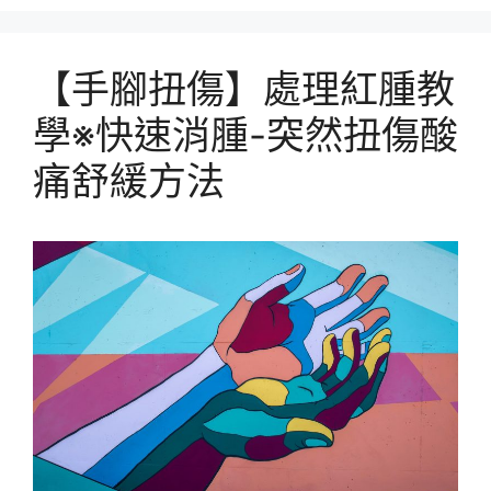
【手腳扭傷】處理紅腫教
學※快速消腫-突然扭傷酸
痛舒緩方法