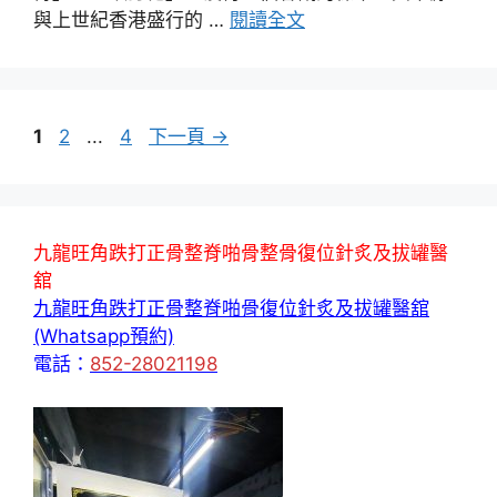
與上世紀香港盛行的 …
閱讀全文
頁
頁
頁
1
2
...
4
下一頁
→
面
面
面
九龍旺角跌打正骨整脊啪骨整骨復位針炙及拔罐醫
舘
九龍旺角跌打正骨整脊啪骨復位針炙及拔罐醫舘
(Whatsapp預約)
電話：
852-28021198