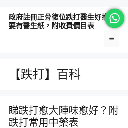
跳
政府註冊正骨復位跌打醫生好推介
至
要有醫生紙，附收費價目表
主
要
選
內
容
單
【跌打】百科
睇跌打愈大陣味愈好？附
跌打常用中藥表