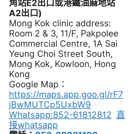
角站E2出口或港鐵油麻地站
A2出口)
Mong Kok clinic address:
Room 2 & 3, 11/F, Pakpolee
Commercial Centre, 1A Sai
Yeung Choi Street South,
Mong Kok, Kowloon, Hong
Kong
Google Map：
https://maps.app.goo.gl/rF7
jBwMUTCp5UxbW9
Whatsapp:852-61812812
直
接whatsapp