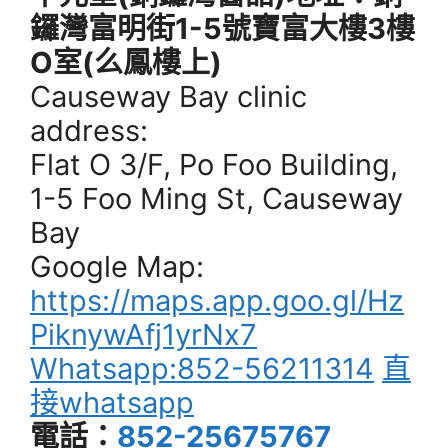
鑼灣富明街1-5號寶富大樓3樓
O室(么鳳樓上)
Causeway Bay clinic
address:
Flat O 3/F, Po Foo Building,
1-5 Foo Ming St, Causeway
Bay
Google Map:
https://maps.app.goo.gl/Hz
PiknywAfj1yrNx7
Whatsapp:852-56211314
直
接whatsapp
電話：
852-25675767