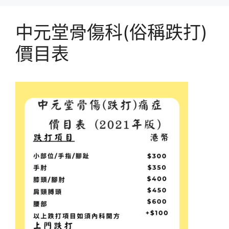
中元堂骨傷科(俗稱跌打)
價目表