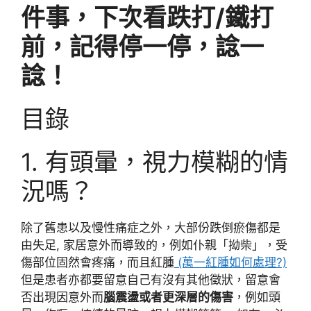
件事，下次看跌打/鐵打
前，記得停一停，諗一
諗！
目錄
1. 有頭暈，視力模糊的情
況嗎？
除了舊患以及慢性痛症之外，大部份跌倒瘀傷都是
由失足, 家居意外而導致的，例如仆親「拗柴」，受
傷部位固然會疼痛，而且紅腫
(萬一紅腫如何處理?)
但是患者亦都要留意自己有沒有其他徵狀，留意會
否出現因意外而
腦震盪或者更深層的傷害
，例如頭