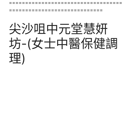
===================================
=============================
尖沙咀中元堂慧妍
坊-(女士中醫保健調
理)