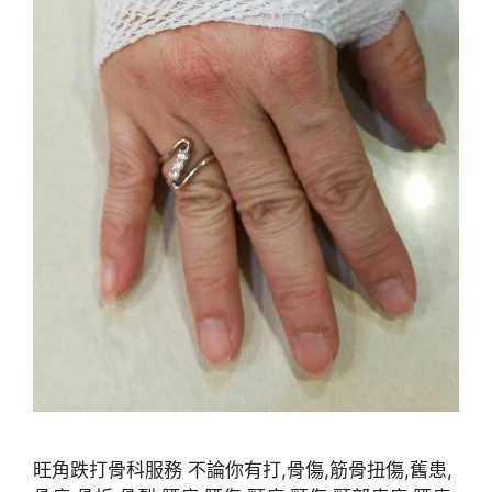
旺角跌打骨科服務 不論你有打,骨傷,筋骨扭傷,舊患,