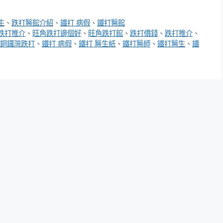
生
、
跌打醫館介紹
、
鐵打 病假
、
鐵打醫館
跌打推介
、
旺角跌打邊個好
、
旺角跌打館
、
跌打價錢
、
跌打推介
、
銅鑼灣跌打
、
鐵打 病假
、
鐵打 醫生紙
、
鐵打醫師
、
鐵打醫生
、
鐵