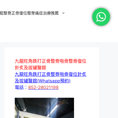
舘整脊正骨復位整脊痛症治療推薦
九龍旺角跌打正骨整脊啪骨整骨復位
針炙及拔罐醫舘
九龍旺角跌打正骨整脊啪骨復位針炙
及拔罐醫舘(Whatsapp預約)
電話：
852-28021198