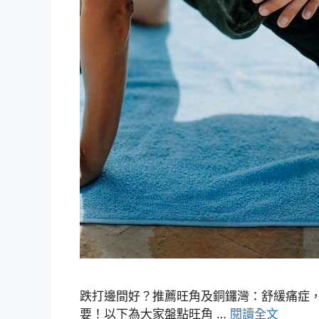
跌打邊間好？推薦旺角及銅鑼灣：舒緩痛症，
要！以下為大家盤點旺角 …
閱讀全文