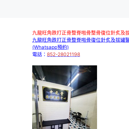
九龍旺角跌打正骨整脊啪骨整骨復位針炙及
九龍旺角跌打正骨整脊啪骨復位針炙及拔罐
(Whatsapp預約)
電話：
852-28021198