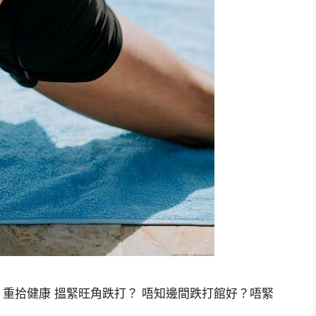
重拾健康 搵緊旺角跌打？ 唔知邊間跌打館好？唔緊