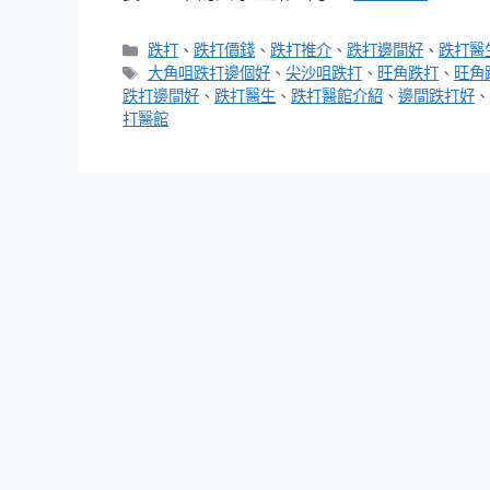
分
跌打
、
跌打價錢
、
跌打推介
、
跌打邊間好
、
跌打醫
類
標
大角咀跌打邊個好
、
尖沙咀跌打
、
旺角跌打
、
旺角
籤
跌打邊間好
、
跌打醫生
、
跌打醫館介紹
、
邊間跌打好
、
打醫館