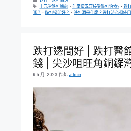
跌打
、
跌打價錢
類
標
中元堂跌打醫館
、
什麼情況要接受跌打治療?
、
跌
籤
嗎？
、
跌打邊間好？
、
跌打酒是什麼？跌打時必須使用
跌打邊間好 | 跌打醫館
錢 | 尖沙咀旺角銅鑼
9 5 月, 2023
作者:
admin