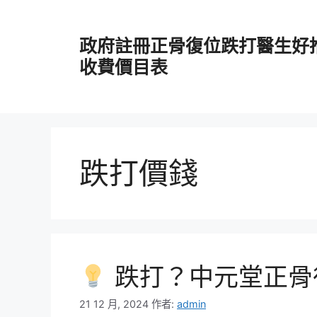
跳
至
政府註冊正骨復位跌打醫生好
主
要
收費價目表
內
容
跌打價錢
跌打？中元堂正骨
21 12 月, 2024
作者:
admin