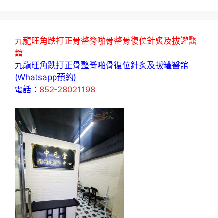
九龍旺角跌打正骨整脊啪骨整骨復位針炙及拔罐醫
舘
九龍旺角跌打正骨整脊啪骨復位針炙及拔罐醫舘
(Whatsapp預約)
電話：
852-28021198