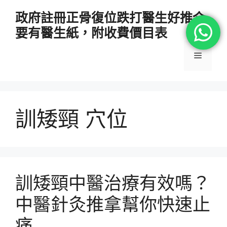
跳
政府註冊正骨復位跌打醫生好推介
至
要有醫生紙，附收費價目表
主
要
選
內
容
單
訓矮頸 穴位
訓矮頸中醫治療有效嗎？
中醫針灸推拿幫你快速止
痛