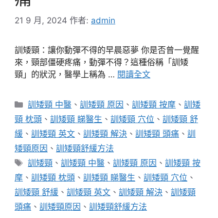
21 9 月, 2024
作者:
admin
訓矮頸：讓你動彈不得的早晨惡夢 你是否曾一覺醒
來，頸部僵硬疼痛，動彈不得？這種俗稱「訓矮
頸」的狀況，醫學上稱為 …
閱讀全文
分
訓矮頸 中醫
、
訓矮頸 原因
、
訓矮頸 按摩
、
訓矮
類
頸 枕頭
、
訓矮頸 睇醫生
、
訓矮頸 穴位
、
訓矮頸 舒
緩
、
訓矮頸 英文
、
訓矮頸 解決
、
訓矮頸 頭痛
、
訓
矮頸原因
、
訓矮頸舒緩方法
標
訓矮頸
、
訓矮頸 中醫
、
訓矮頸 原因
、
訓矮頸 按
籤
摩
、
訓矮頸 枕頭
、
訓矮頸 睇醫生
、
訓矮頸 穴位
、
訓矮頸 舒緩
、
訓矮頸 英文
、
訓矮頸 解決
、
訓矮頸
頭痛
、
訓矮頸原因
、
訓矮頸舒緩方法