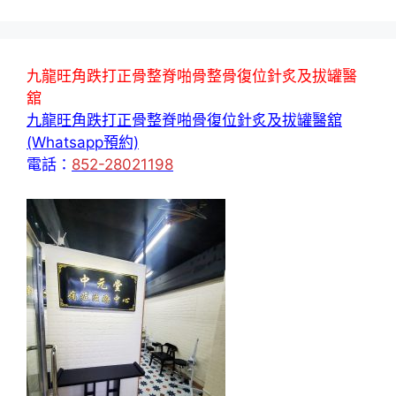
九龍旺角跌打正骨整脊啪骨整骨復位針炙及拔罐醫
舘
九龍旺角跌打正骨整脊啪骨復位針炙及拔罐醫舘
(Whatsapp預約)
電話：
852-28021198