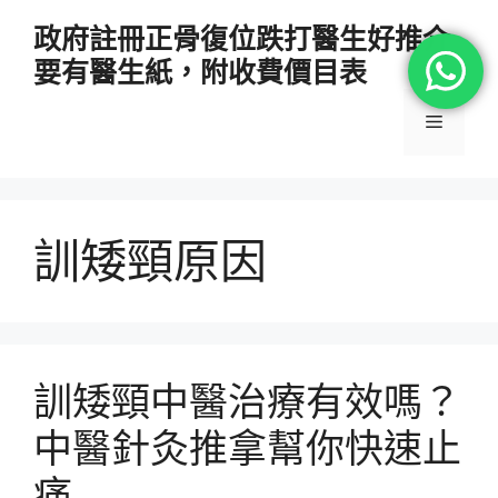
跳
政府註冊正骨復位跌打醫生好推介
至
要有醫生紙，附收費價目表
主
要
選
內
容
單
訓矮頸原因
訓矮頸中醫治療有效嗎？
中醫針灸推拿幫你快速止
痛