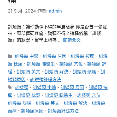
21 9 月, 2024
作者:
admin
訓矮頸：讓你動彈不得的早晨惡夢 你是否曾一覺醒
來，頸部僵硬疼痛，動彈不得？這種俗稱「訓矮
頸」的狀況，醫學上稱為 …
閱讀全文
分
訓矮頸 中醫
、
訓矮頸 原因
、
訓矮頸 按摩
、
訓矮
類
頸 枕頭
、
訓矮頸 睇醫生
、
訓矮頸 穴位
、
訓矮頸 舒
緩
、
訓矮頸 英文
、
訓矮頸 解決
、
訓矮頸 頭痛
、
訓
矮頸原因
、
訓矮頸舒緩方法
標
訓矮頸
、
訓矮頸 中醫
、
訓矮頸 原因
、
訓矮頸 按
籤
摩
、
訓矮頸 枕頭
、
訓矮頸 睇醫生
、
訓矮頸 穴位
、
訓矮頸 舒緩
、
訓矮頸 英文
、
訓矮頸 解決
、
訓矮頸
頭痛
、
訓矮頸原因
、
訓矮頸舒緩方法