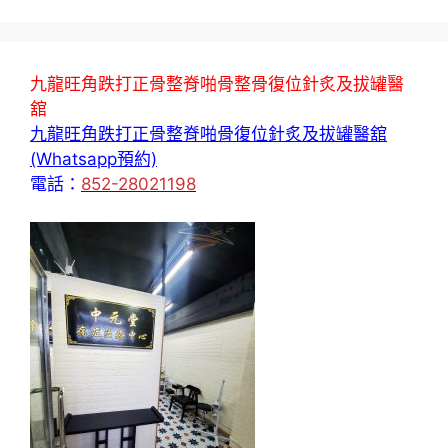
九龍旺角跌打正骨整脊啪骨整骨復位針炙及拔罐醫
舘
九龍旺角跌打正骨整脊啪骨復位針炙及拔罐醫舘
(Whatsapp預約)
電話：
852-28021198