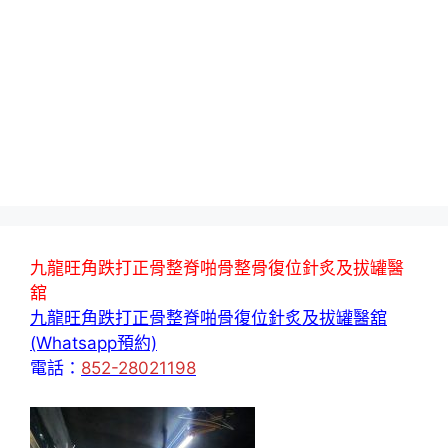
九龍旺角跌打正骨整脊啪骨整骨復位針炙及拔罐醫
舘
九龍旺角跌打正骨整脊啪骨復位針炙及拔罐醫舘
(Whatsapp預約)
電話：
852-28021198