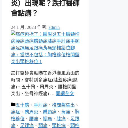
炎）出現呢？跌打醫師
會點講？
24 1 月, 2023
作者:
admin
跌打醫師會點睇在香港翻風落雨的
時間，會特別多痛症(膝蓋疼痛(膝
痛)、五十肩、肩周炎、腰椎間盤
突出、坐骨神經痛) …
閱讀全文
分
五十肩
、
手肘痛
、
椎間盤突出
、
類
痛症
、
肩周炎
、
肩頸痛
、
背痛
、
胸
椎移位
、
腰痛
、
腳痛
、
膝痛
、
足跟
痛
、
足踝痛
、
頭痛
、
頸椎病
、
頸椎