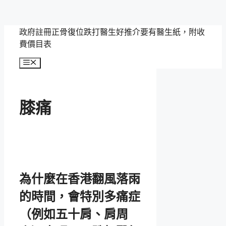
跳
政府註冊正骨復位跌打醫生好推介要有醫生紙，附收
至
費價目表
主
選
要
單
內
容
膝痛
為什麼在香港翻風落雨
的時間，會特別多痛症
（例如五十肩、肩周