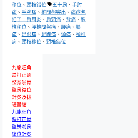
標
移位
、
頸椎錯位
五十肩
、
手肘
籤
痛
、
手腕痛
、
椎間盤突出
、
痛症包
括了：肩周炎
、
肩頸痛
、
背痛
、
胸
椎移位
、
腰椎間盤痛
、
腰痛
、
膝
痛
、
足跟痛
、
足踝痛
、
頭痛
、
頸椎
病
、
頸椎移位
、
頸椎錯位
九龍旺角
跌打正骨
整脊啪骨
整骨復位
針炙及拔
罐醫舘
九龍旺角
跌打正骨
整脊啪骨
復位針炙