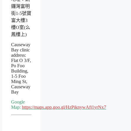
鑼灣富明
街1-5號寶
富大樓3
樓O室(么
鳳樓上)
Causeway
Bay clinic
address:
Flat O 3/F,
Po Foo
Building,
1-5 Foo
Ming St,
Causeway
Bay
Google
Map:
https://maps.app.goo.gl/HzPiknywAfj1yrNx7