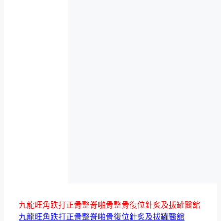
九龍旺角跌打正骨整脊啪骨整骨復位針炙及拔罐醫舘
九龍旺角跌打正骨整脊啪骨復位針炙及拔罐醫舘