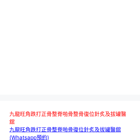
九龍旺角跌打正骨整脊啪骨整骨復位針炙及拔罐醫
舘
九龍旺角跌打正骨整脊啪骨復位針炙及拔罐醫舘
(Whatsapp預約)