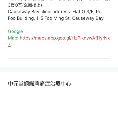
3樓O室(么鳳樓上)
Causeway Bay clinic address: Flat O 3/F, Po
Foo Building, 1-5 Foo Ming St, Causeway Bay
Google
Map:
https://maps.app.goo.gl/HzPiknywAfj1yrNx
7
中元堂銅鑼灣痛症治療中心