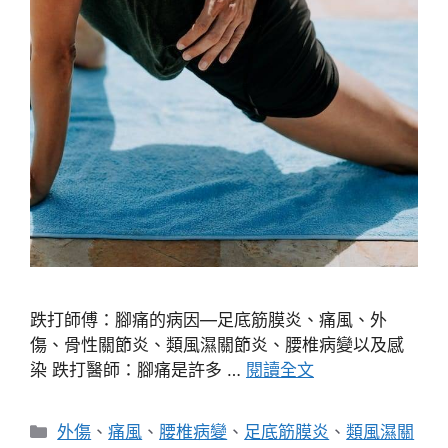
跌打師傅：腳痛的病因—足底筋膜炎、痛風、外
傷、骨性關節炎、類風濕關節炎、腰椎病變以及感
染 跌打醫師：腳痛是許多 …
閱讀全文
分
外傷
、
痛風
、
腰椎病變
、
足底筋膜炎
、
類風濕關