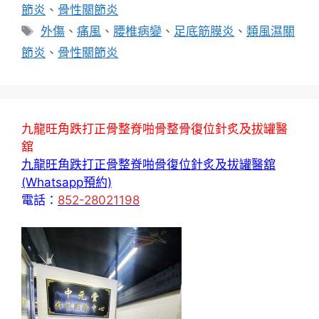
類
節炎
、
骨性關節炎
標
外傷
、
痛風
、
腰椎病變
、
足底筋膜炎
、
類風濕關
籤
節炎
、
骨性關節炎
九龍旺角跌打正骨整脊啪骨整骨復位針炙及拔罐醫
舘
九龍旺角跌打正骨整脊啪骨復位針炙及拔罐醫舘
(Whatsapp預約)
電話：
852-28021198