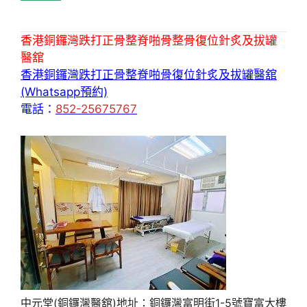
香港銅鑼灣跌打正骨整脊啪骨整骨復位針炙及拔罐
醫舘
香港銅鑼灣跌打正骨整脊啪骨復位針炙及拔罐醫舘
(Whatsapp預約)
電話：
852-25675767
中元堂(銅鑼灣醫舘)地址：銅鑼灣富明街1-5號寶富大樓