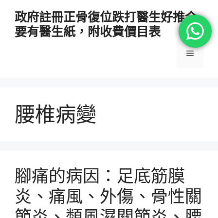
跳
政府註冊正骨復位跌打醫生好推介
至
要有醫生紙，附收費價目表
主
要
選
內
容
單
腰椎病變
腳痛的病因：足底筋膜
炎、痛風、外傷、骨性關
節炎、類風濕關節炎、腰