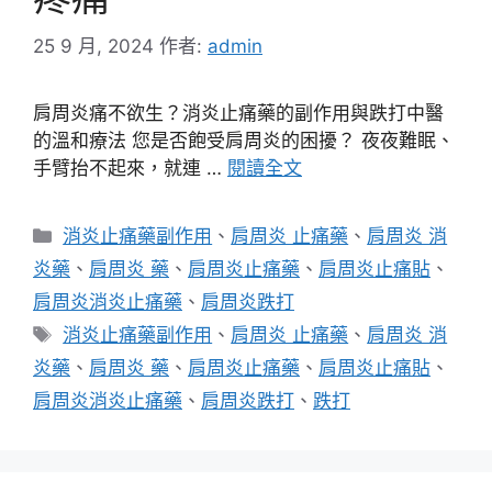
25 9 月, 2024
作者:
admin
肩周炎痛不欲生？消炎止痛藥的副作用與跌打中醫
的溫和療法 您是否飽受肩周炎的困擾？ 夜夜難眠、
手臂抬不起來，就連 …
閱讀全文
分
消炎止痛藥副作用
、
肩周炎 止痛藥
、
肩周炎 消
類
炎藥
、
肩周炎 藥
、
肩周炎止痛藥
、
肩周炎止痛貼
、
肩周炎消炎止痛藥
、
肩周炎跌打
標
消炎止痛藥副作用
、
肩周炎 止痛藥
、
肩周炎 消
籤
炎藥
、
肩周炎 藥
、
肩周炎止痛藥
、
肩周炎止痛貼
、
肩周炎消炎止痛藥
、
肩周炎跌打
、
跌打