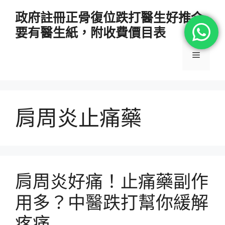
跳
政府註冊正骨復位跌打醫生好推介
至
要有醫生紙，附收費價目表
主
要
選
內
容
單
肩周炎止痛藥
肩周炎好痛！止痛藥副作
用多？中醫跌打幫你緩解
疼痛