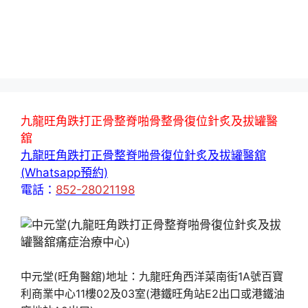
九龍旺角跌打正骨整脊啪骨整骨復位針炙及拔罐醫
舘
九龍旺角跌打正骨整脊啪骨復位針炙及拔罐醫舘
(Whatsapp預約)
電話：
852-28021198
中元堂(旺角醫舘)地址：九龍旺角西洋菜南街1A號百寶
利商業中心11樓02及03室(港鐵旺角站E2出口或港鐵油