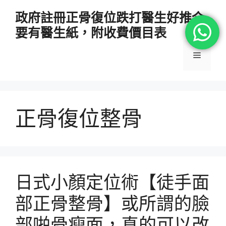
跳
政府註冊正骨復位跌打醫生好推介
至
要有醫生紙，附收費價目表
主
要
選
內
容
單
正骨復位整骨
日式小顏定位術【徒手面
部正骨整骨】或所謂的臉
部啪骨瘦面，真的可以改