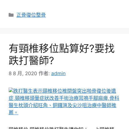
分
正骨復位整骨
類
有頸椎移位點算好?要找
跌打醫師?
8 8 月, 2020
作者:
admin