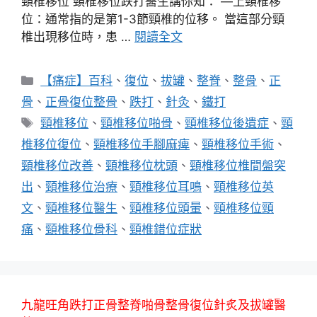
頸椎移位 頸椎移位跌打醫生講你知： —上頸椎移
位：通常指的是第1-3節頸椎的位移。 當這部分頸
椎出現移位時，患 …
閱讀全文
分
【痛症】百科
、
復位
、
拔罐
、
整脊
、
整骨
、
正
類
骨
、
正骨復位整骨
、
跌打
、
針灸
、
鐵打
標
頸椎移位
、
頸椎移位啪骨
、
頸椎移位後遺症
、
頸
籤
椎移位復位
、
頸椎移位手腳麻痺
、
頸椎移位手術
、
頸椎移位改善
、
頸椎移位枕頭
、
頸椎移位椎間盤突
出
、
頸椎移位治療
、
頸椎移位耳鳴
、
頸椎移位英
文
、
頸椎移位醫生
、
頸椎移位頭暈
、
頸椎移位頸
痛
、
頸椎移位骨科
、
頸椎錯位症狀
九龍旺角跌打正骨整脊啪骨整骨復位針炙及拔罐醫