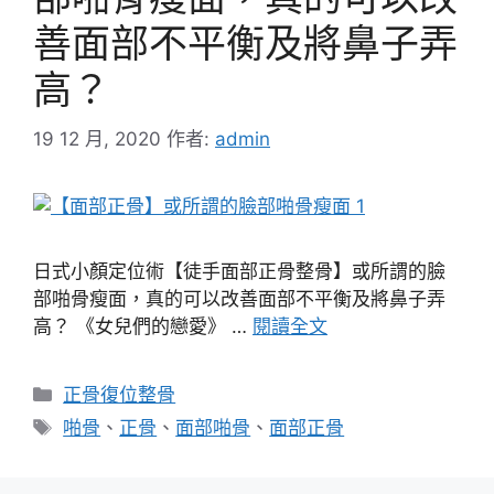
善面部不平衡及將鼻子弄
高？
19 12 月, 2020
作者:
admin
日式小顏定位術【徒手面部正骨整骨】或所謂的臉
部啪骨瘦面，真的可以改善面部不平衡及將鼻子弄
高？ 《女兒們的戀愛》 …
閱讀全文
分
正骨復位整骨
類
標
啪骨
、
正骨
、
面部啪骨
、
面部正骨
籤