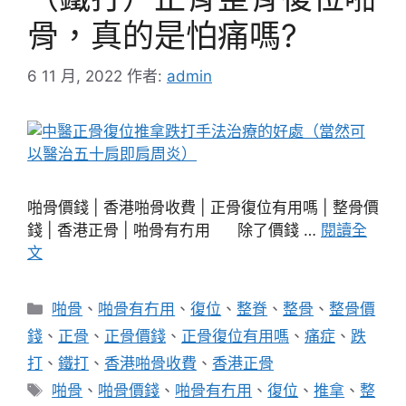
骨，真的是怕痛嗎?
6 11 月, 2022
作者:
admin
啪骨價錢 | 香港啪骨收費 | 正骨復位有用嗎 | 整骨價
錢 | 香港正骨 | 啪骨有冇用 除了價錢 …
閱讀全
文
分
啪骨
、
啪骨有冇用
、
復位
、
整脊
、
整骨
、
整骨價
類
錢
、
正骨
、
正骨價錢
、
正骨復位有用嗎
、
痛症
、
跌
打
、
鐵打
、
香港啪骨收費
、
香港正骨
標
啪骨
、
啪骨價錢
、
啪骨有冇用
、
復位
、
推拿
、
整