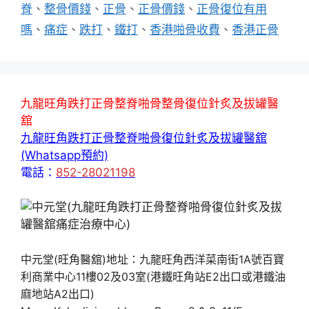
籤
脊
、
整骨價錢
、
正骨
、
正骨價錢
、
正骨復位有用
嗎
、
痛症
、
跌打
、
鐵打
、
香港啪骨收費
、
香港正骨
九龍旺角跌打正骨整脊啪骨整骨復位針炙及拔罐醫
舘
九龍旺角跌打正骨整脊啪骨復位針炙及拔罐醫舘
(Whatsapp預約)
電話：
852-28021198
中元堂(旺角醫舘)地址：九龍旺角西洋菜南街1A號百寶
利商業中心11樓02及03室(港鐵旺角站E2出口或港鐵油
麻地站A2出口)