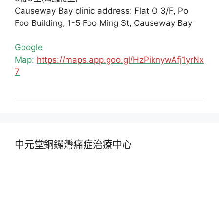
Causeway Bay clinic address: Flat O 3/F, Po
Foo Building, 1-5 Foo Ming St, Causeway Bay
Google
Map:
https://maps.app.goo.gl/HzPiknywAfj1yrNx
7
中元堂銅鑼灣痛症治療中心