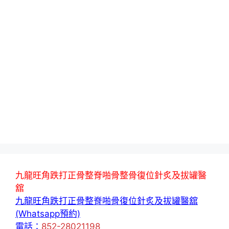
九龍旺角跌打正骨整脊啪骨整骨復位針炙及拔罐醫
舘
九龍旺角跌打正骨整脊啪骨復位針炙及拔罐醫舘
(Whatsapp預約)
電話：
852-28021198