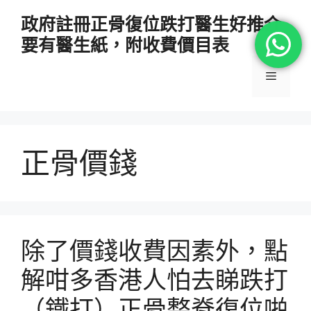
跳
政府註冊正骨復位跌打醫生好推介
至
要有醫生紙，附收費價目表
主
要
選
內
容
單
正骨價錢
除了價錢收費因素外，點
解咁多香港人怕去睇跌打
（鐵打）正骨整脊復位啪