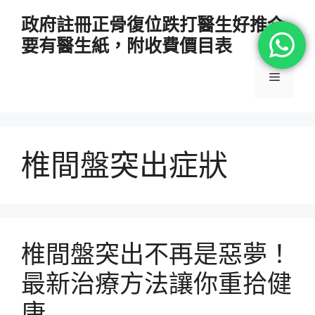
跳
政府註冊正骨復位跌打醫生好推介
至
要有醫生紙，附收費價目表
主
要
選
內
容
單
椎間盤突出症狀
椎間盤突出不再是惡夢！
最新治療方法讓你重拾健
康