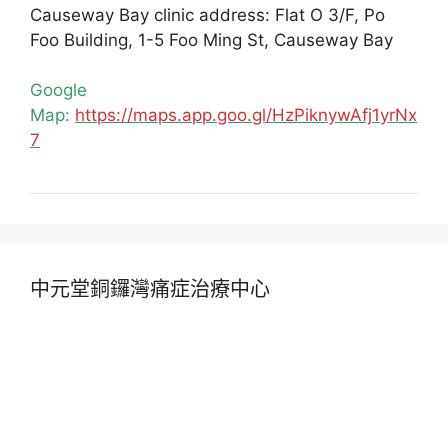
Causeway Bay clinic address: Flat O 3/F, Po
Foo Building, 1-5 Foo Ming St, Causeway Bay
Google
Map:
https://maps.app.goo.gl/HzPiknywAfj1yrNx
7
中元堂銅鑼灣痛症治療中心