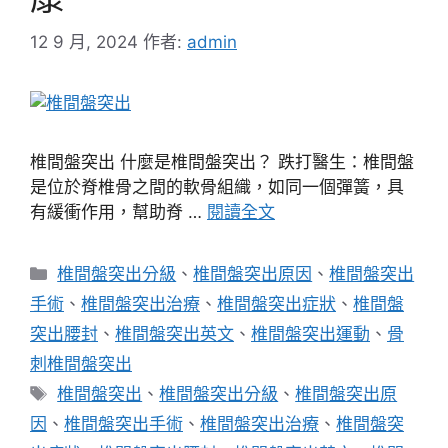
12 9 月, 2024
作者:
admin
椎間盤突出 什麼是椎間盤突出？ 跌打醫生：椎間盤
是位於脊椎骨之間的軟骨組織，如同一個彈簧，具
有緩衝作用，幫助脊 …
閱讀全文
分
椎間盤突出分級
、
椎間盤突出原因
、
椎間盤突出
類
手術
、
椎間盤突出治療
、
椎間盤突出症狀
、
椎間盤
突出腰封
、
椎間盤突出英文
、
椎間盤突出運動
、
骨
刺椎間盤突出
標
椎間盤突出
、
椎間盤突出分級
、
椎間盤突出原
籤
因
、
椎間盤突出手術
、
椎間盤突出治療
、
椎間盤突