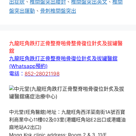
出症狀
、
椎間盤突出腰封
、
椎間盤突出英文
、
椎間
盤突出運動
、
骨刺椎間盤突出
九龍旺角跌打正骨整脊啪骨整骨復位針炙及拔罐醫
舘
九龍旺角跌打正骨整脊啪骨復位針炙及拔罐醫舘
(Whatsapp預約)
電話：
852-28021198
中元堂(旺角醫舘)地址：九龍旺角西洋菜南街1A號百寶
利商業中心11樓02及03室(港鐵旺角站E2出口或港鐵油
麻地站A2出口)
Mong Kok clinic address: Room 2 & 3, 11/F,