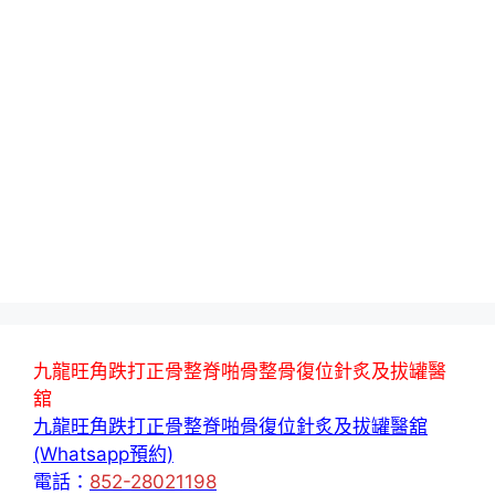
九龍旺角跌打正骨整脊啪骨整骨復位針炙及拔罐醫
舘
九龍旺角跌打正骨整脊啪骨復位針炙及拔罐醫舘
(Whatsapp預約)
電話：
852-28021198