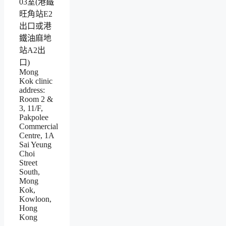
03室(港鐵
旺角站E2
出口或港
鐵油麻地
站A2出
口)
Mong
Kok clinic
address:
Room 2 &
3, 11/F,
Pakpolee
Commercial
Centre, 1A
Sai Yeung
Choi
Street
South,
Mong
Kok,
Kowloon,
Hong
Kong