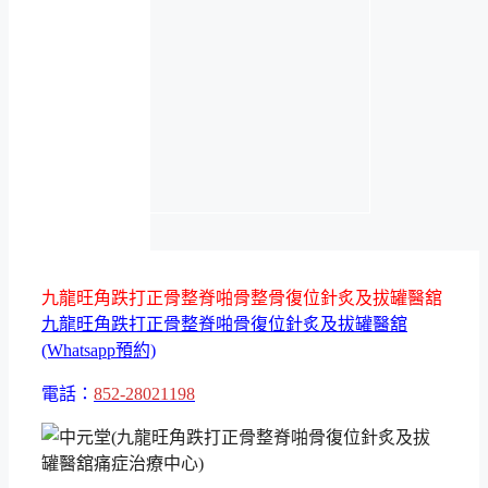
九龍旺角跌打正骨整脊啪骨整骨復位針炙及拔罐醫舘
九龍旺角跌打正骨整脊啪骨復位針炙及拔罐醫舘
(Whatsapp預約)
電話：
852-28021198