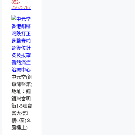
852-
25675767
中元堂(銅
鑼灣醫舘)
地址：銅
鑼灣富明
街1-5號寶
富大樓3
樓O室(么
鳳樓上)