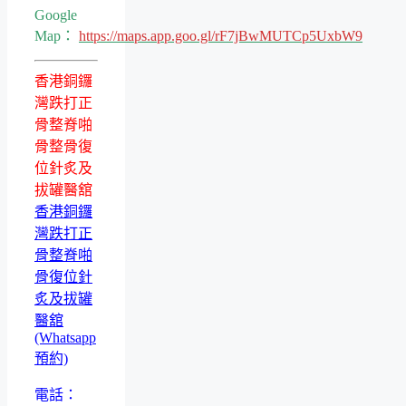
Google
Map：
https://maps.app.goo.gl/rF7jBwMUTCp5UxbW9
香港銅鑼
灣跌打正
骨整脊啪
骨整骨復
位針炙及
拔罐醫舘
香港銅鑼
灣跌打正
骨整脊啪
骨復位針
炙及拔罐
醫舘
(Whatsapp
預約)
電話：