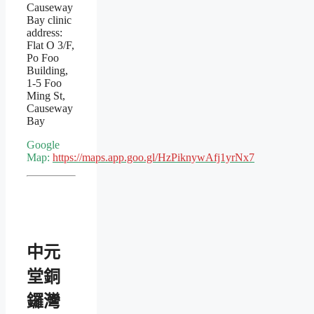
Causeway
Bay clinic
address:
Flat O 3/F,
Po Foo
Building,
1-5 Foo
Ming St,
Causeway
Bay
Google
Map:
https://maps.app.goo.gl/HzPiknywAfj1yrNx7
中元
堂銅
鑼灣