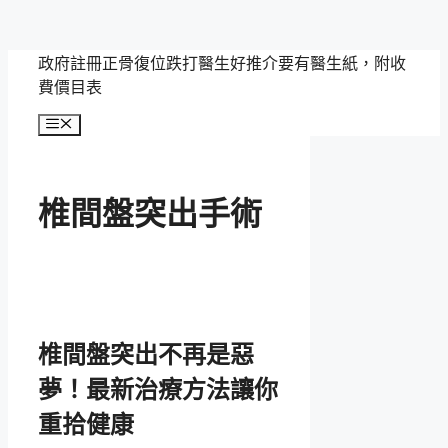
跳
政府註冊正骨復位跌打醫生好推介要有醫生紙，附收
至
費價目表
主
選
要
單
內
容
椎間盤突出手術
椎間盤突出不再是惡
夢！最新治療方法讓你
重拾健康