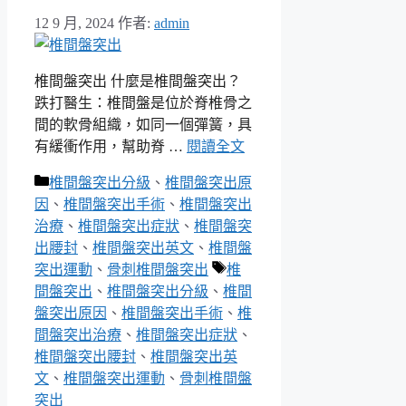
12 9 月, 2024
作者:
admin
椎間盤突出 什麼是椎間盤突出？
跌打醫生：椎間盤是位於脊椎骨之
間的軟骨組織，如同一個彈簧，具
有緩衝作用，幫助脊 …
閱讀全文
分
椎間盤突出分級
、
椎間盤突出原
類
因
、
椎間盤突出手術
、
椎間盤突出
治療
、
椎間盤突出症狀
、
椎間盤突
出腰封
、
椎間盤突出英文
、
椎間盤
標
突出運動
、
骨刺椎間盤突出
椎
籤
間盤突出
、
椎間盤突出分級
、
椎間
盤突出原因
、
椎間盤突出手術
、
椎
間盤突出治療
、
椎間盤突出症狀
、
椎間盤突出腰封
、
椎間盤突出英
文
、
椎間盤突出運動
、
骨刺椎間盤
突出