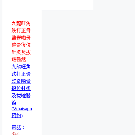
九龍旺角
跌打正骨
整脊啪骨
整骨復位
針炙及拔
罐醫舘
九龍旺角
跌打正骨
整脊啪骨
復位針炙
及拔罐醫
舘
(Whatsapp
預約)
電話：
852-