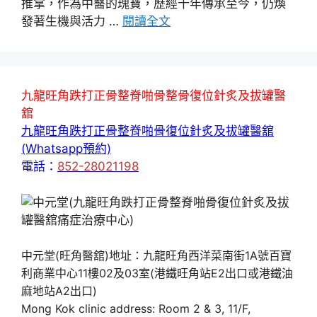
推拿，作為中醫的瑰寶，歷經千年傳承至今，仍煥
發著生機與活力 …
閱讀全文
九龍旺角跌打正骨整脊啪骨整骨復位針炙及拔罐醫
舘
九龍旺角跌打正骨整脊啪骨復位針炙及拔罐醫舘
(Whatsapp預約)
電話：
852-28021198
中元堂(旺角醫舘)地址：九龍旺角西洋菜南街1A號百寶
利商業中心11樓02及03室(港鐵旺角站E2出口或港鐵油
麻地站A2出口)
Mong Kok clinic address: Room 2 & 3, 11/F,