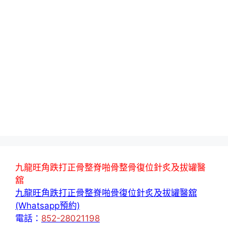
九龍旺角跌打正骨整脊啪骨整骨復位針炙及拔罐醫
舘
九龍旺角跌打正骨整脊啪骨復位針炙及拔罐醫舘
(Whatsapp預約)
電話：
852-28021198