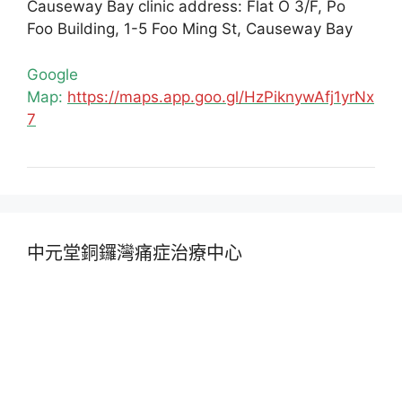
Causeway Bay clinic address: Flat O 3/F, Po
Foo Building, 1-5 Foo Ming St, Causeway Bay
Google
Map:
https://maps.app.goo.gl/HzPiknywAfj1yrNx
7
中元堂銅鑼灣痛症治療中心