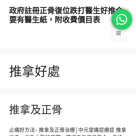
跳
政府註冊正骨復位跌打醫生好推介
至
要有醫生紙，附收費價目表
主
要
選
內
容
單
推拿好處
推拿及正骨
止痛好方法- 推拿及正骨治療│中元堂痛症療症 推拿