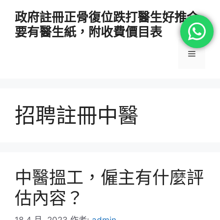
跳
政府註冊正骨復位跌打醫生好推介
至
要有醫生紙，附收費價目表
主
要
選
內
容
單
招聘註冊中醫
中醫搵工，僱主有什麼評
估內容？
18 4 月, 2023
作者:
admin