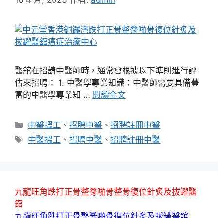
醫舘在招請中醫師時，通常會根據以下準則進行評
估來招聘： 1. 中醫學專業知識：中醫師需要具備豐
富的中醫學專業知 …
閱讀全文
分
中醫搵工
、
招聘中醫
、
招聘註冊中醫
類
標
中醫搵工
、
招聘中醫
、
招聘註冊中醫
籤
九龍旺角跌打正骨整脊啪骨整骨復位針炙及拔罐醫
舘
九龍旺角跌打正骨整脊啪骨復位針炙及拔罐醫舘