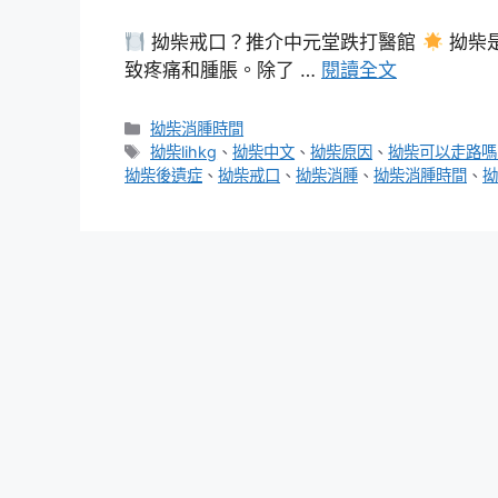
拗柴戒口？推介中元堂跌打醫館
拗柴
致疼痛和腫脹。除了 …
閱讀全文
分
拗柴消腫時間
類
標
拗柴lihkg
、
拗柴中文
、
拗柴原因
、
拗柴可以走路嗎
籤
拗柴後遺症
、
拗柴戒口
、
拗柴消腫
、
拗柴消腫時間
、
拗