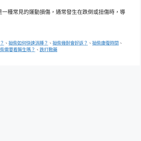
是一種常見的運動損傷，通常發生在跌倒或扭傷時，導
？
、
拗柴如何快速消腫？
、
拗柴幾耐會好返？
、
拗柴康復時間
、
柴需要看醫生嗎？
、
跌打敷藥