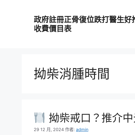
跳
至
政府註冊正骨復位跌打醫生好
主
要
收費價目表
內
容
拗柴消腫時間
拗柴戒口？推介中
29 12 月, 2024
作者:
admin