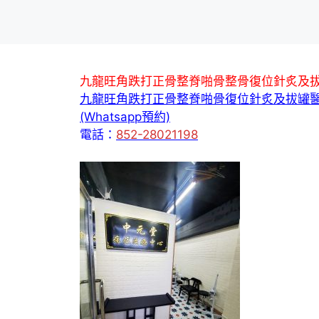
九龍旺角跌打正骨整脊啪骨整骨復位針炙及
九龍旺角跌打正骨整脊啪骨復位針炙及拔罐
(Whatsapp預約)
電話：
852-28021198