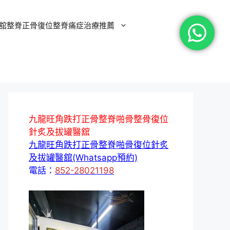
舘整脊正骨復位整脊痛症治療推薦
九龍旺角跌打正骨整脊啪骨整骨復位
針炙及拔罐醫舘
九龍旺角跌打正骨整脊啪骨復位針炙
及拔罐醫舘(Whatsapp預約)
電話：
852-28021198