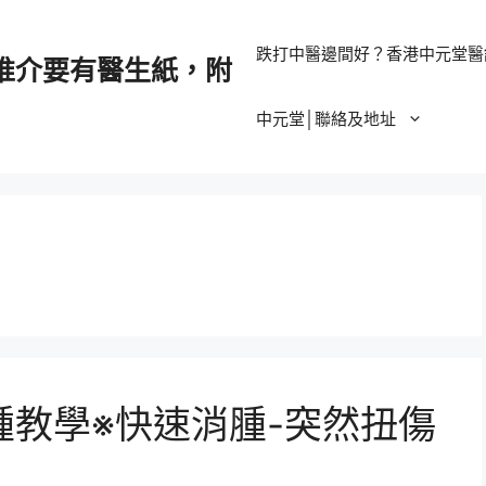
跌打中醫邊間好？香港中元堂醫
推介要有醫生紙，附
中元堂│聯絡及地址
教學※快速消腫-突然扭傷