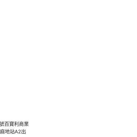
A號百寶利商業
油麻地站A2出