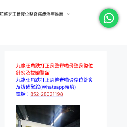
舘整脊正骨復位整脊痛症治療推薦
九龍旺角跌打正骨整脊啪骨整骨復位
針炙及拔罐醫舘
九龍旺角跌打正骨整脊啪骨復位針炙
及拔罐醫舘(Whatsapp預約)
電話：
852-28021198