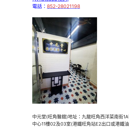
電話：
852-28021198
中元堂(旺角醫舘)地址：九龍旺角西洋菜南街1
中心11樓02及03室(港鐵旺角站E2出口或港鐵