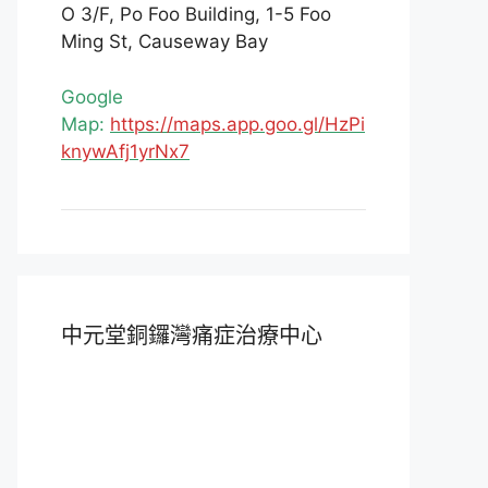
O 3/F, Po Foo Building, 1-5 Foo
Ming St, Causeway Bay
Google
Map:
https://maps.app.goo.gl/HzPi
knywAfj1yrNx7
中元堂銅鑼灣痛症治療中心