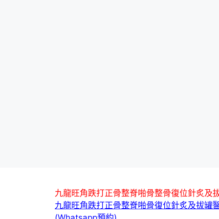
九龍旺角跌打正骨整脊啪骨整骨復位針炙及
九龍旺角跌打正骨整脊啪骨復位針炙及拔罐
(Whatsapp預約)