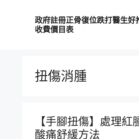
跳
至
政府註冊正骨復位跌打醫生好
主
要
收費價目表
內
容
扭傷消腫
【手腳扭傷】處理紅腫
酸痛舒緩方法