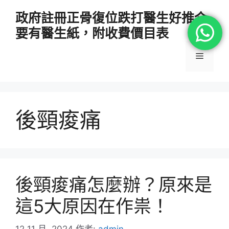
跳
政府註冊正骨復位跌打醫生好推介
至
要有醫生紙，附收費價目表
主
要
選
內
容
單
後頸痠痛
後頸痠痛怎麼辦？原來是
這5大原因在作祟！
12 11 月, 2024
作者:
admin