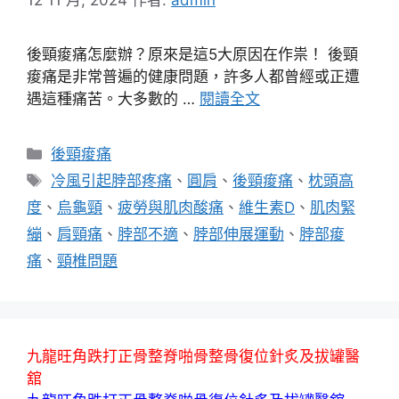
後頸痠痛怎麼辦？原來是這5大原因在作祟！ 後頸
痠痛是非常普遍的健康問題，許多人都曾經或正遭
遇這種痛苦。大多數的 …
閱讀全文
分
後頸痠痛
類
標
冷風引起脖部疼痛
、
圓肩
、
後頸痠痛
、
枕頭高
籤
度
、
烏龜頸
、
疲勞與肌肉酸痛
、
維生素D
、
肌肉緊
繃
、
肩頸痛
、
脖部不適
、
脖部伸展運動
、
脖部痠
痛
、
頸椎問題
九龍旺角跌打正骨整脊啪骨整骨復位針炙及拔罐醫
舘