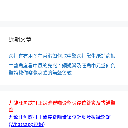
近期文章
跌打有冇用？在香港如何取中醫跌打醫生紙請病假
中醫角度看中風的先兆：銅鑼灣及旺角中元堂針灸
醫館教你察覺身體的無聲警號
九龍旺角跌打正骨整脊啪骨整骨復位針炙及拔罐醫
舘
九龍旺角跌打正骨整脊啪骨復位針炙及拔罐醫舘
(Whatsapp預約)