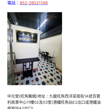
電話：
852-28021198
中元堂(旺角醫舘)地址：九龍旺角西洋菜南街1A號百寶
利商業中心11樓02及03室(港鐵旺角站E2出口或港鐵油
麻地站A2出口)