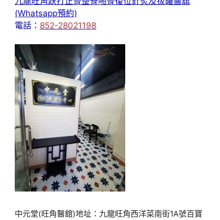
九龍旺角跌打正骨整脊啪骨復位針炙及拔罐醫舘
(Whatsapp預約)
電話：
852-28021198
中元堂(旺角醫舘)地址：九龍旺角西洋菜南街1A號百寶