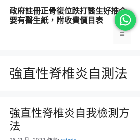
跳
政府註冊正骨復位跌打醫生好推介
至
要有醫生紙，附收費價目表
主
要
選
內
容
單
強直性脊椎炎自測法
強直性脊椎炎自我檢測方
法
26 11 月, 2023
作者:
admin