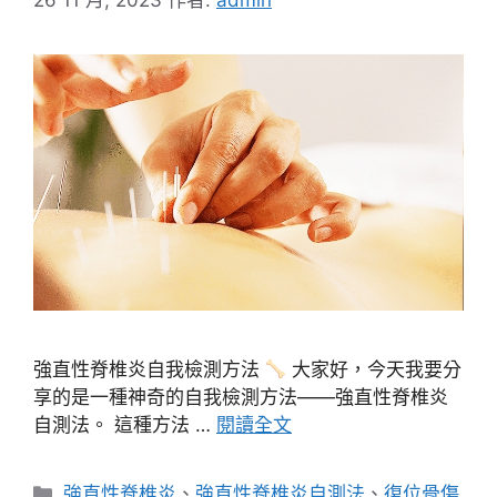
強直性脊椎炎自我檢測方法
大家好，今天我要分
享的是一種神奇的自我檢測方法——強直性脊椎炎
自測法。 這種方法 …
閱讀全文
分
強直性脊椎炎
、
強直性脊椎炎自測法
、
復位骨傷