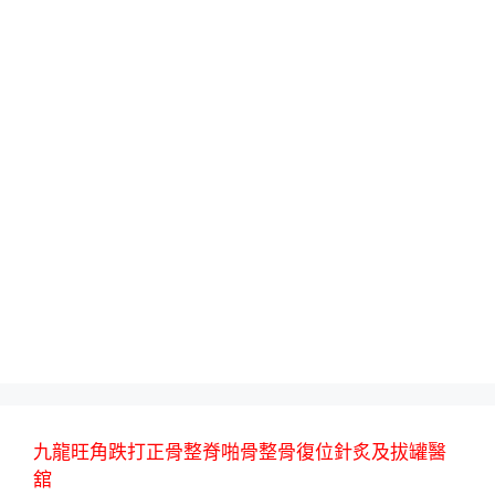
九龍旺角跌打正骨整脊啪骨整骨復位針炙及拔罐醫
舘