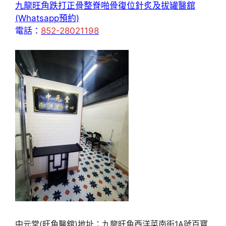
九龍旺角跌打正骨整脊啪骨復位針炙及拔罐醫舘
(Whatsapp預約)
電話：
852-28021198
中元堂(旺角醫舘)地址：九龍旺角西洋菜南街1A號百寶