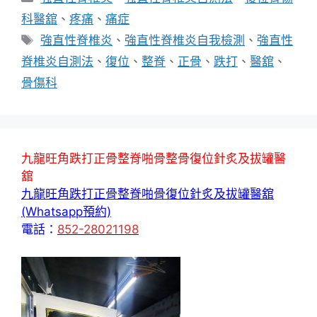
類
科醫舘
、
疼痛
、
痛症
標
強直性脊椎炎
、
強直性脊椎炎自我檢測
、
強直性
籤
脊椎炎自測法
、
復位
、
整脊
、
正骨
、
跌打
、
醫舘
、
骨傷科
九龍旺角跌打正骨整脊啪骨整骨復位針炙及拔罐醫
舘
九龍旺角跌打正骨整脊啪骨復位針炙及拔罐醫舘
(Whatsapp預約)
電話：
852-28021198