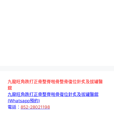
九龍旺角跌打正骨整脊啪骨整骨復位針炙及拔罐醫
舘
九龍旺角跌打正骨整脊啪骨復位針炙及拔罐醫舘
(Whatsapp預約)
電話：
852-28021198