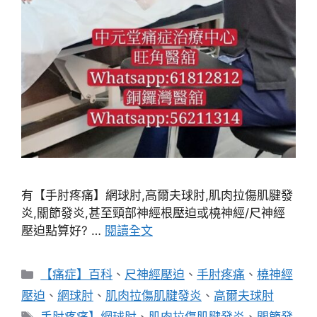
有【手肘疼痛】網球肘,高爾夫球肘,肌肉拉傷肌腱發
炎,關節發炎,甚至頸部神經根壓迫或橈神經/尺神經
壓迫點算好? …
閱讀全文
分
【痛症】百科
、
尺神經壓迫
、
手肘疼痛
、
橈神經
類
壓迫
、
網球肘
、
肌肉拉傷肌腱發炎
、
高爾夫球肘
標
手肘疼痛】網球肘
、
肌肉拉傷肌腱發炎
、
關節發