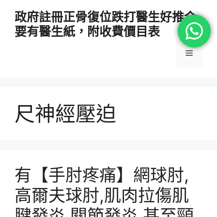
跳
政府註冊正骨復位跌打醫生好推介
至
要有醫生紙，附收費價目表
主
要
選
內
容
單
尺神經壓迫
有【手肘疼痛】網球肘,
高爾夫球肘,肌肉拉傷肌
腱發炎,關節發炎,甚至頸