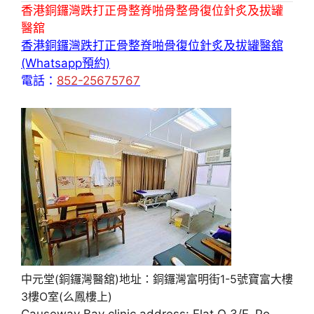
香港銅鑼灣跌打正骨整脊啪骨整骨復位針炙及拔罐
醫舘
香港銅鑼灣跌打正骨整脊啪骨復位針炙及拔罐醫舘
(Whatsapp預約)
電話：
852-25675767
中元堂(銅鑼灣醫舘)地址：銅鑼灣富明街1-5號寶富大樓
3樓O室(么鳳樓上)
Causeway Bay clinic address: Flat O 3/F, Po