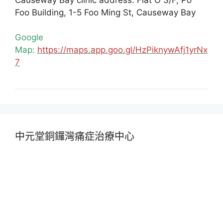
Foo Building, 1-5 Foo Ming St, Causeway Bay
Google
Map:
https://maps.app.goo.gl/HzPiknywAfj1yrNx
7
中元堂銅鑼灣痛症治療中心