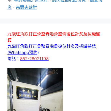
籤
炎
、
高爾夫球肘
九龍旺角跌打正骨整脊啪骨整骨復位針炙及拔罐醫
舘
九龍旺角跌打正骨整脊啪骨復位針炙及拔罐醫舘
(Whatsapp預約)
電話：
852-28021198