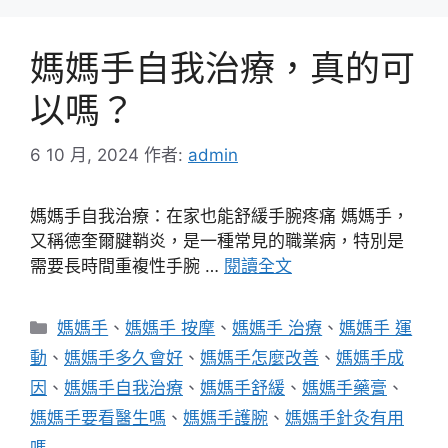
媽媽手自我治療，真的可
以嗎？
6 10 月, 2024
作者:
admin
媽媽手自我治療：在家也能舒緩手腕疼痛 媽媽手，
又稱德奎爾腱鞘炎，是一種常見的職業病，特別是
需要長時間重複性手腕 …
閱讀全文
分
媽媽手
、
媽媽手 按摩
、
媽媽手 治療
、
媽媽手 運
類
動
、
媽媽手多久會好
、
媽媽手怎麼改善
、
媽媽手成
因
、
媽媽手自我治療
、
媽媽手舒緩
、
媽媽手藥膏
、
媽媽手要看醫生嗎
、
媽媽手護腕
、
媽媽手針灸有用
嗎