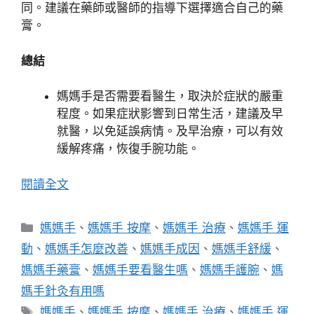
同。建議在藥師或醫師的指導下選擇適合自己的藥
膏。
總結
媽媽手是否需要看醫生，取決於症狀的嚴重
程度。如果症狀影響到日常生活，建議及早
就醫，以免延誤病情。及早治療，可以有效
緩解疼痛，恢復手腕功能。
閱讀全文
分
媽媽手
、
媽媽手 按摩
、
媽媽手 治療
、
媽媽手 運
類
動
、
媽媽手怎麼改善
、
媽媽手成因
、
媽媽手舒緩
、
媽媽手藥膏
、
媽媽手要看醫生嗎
、
媽媽手護腕
、
媽
媽手針灸有用嗎
標
媽媽手
、
媽媽手 按摩
、
媽媽手 治療
、
媽媽手 運