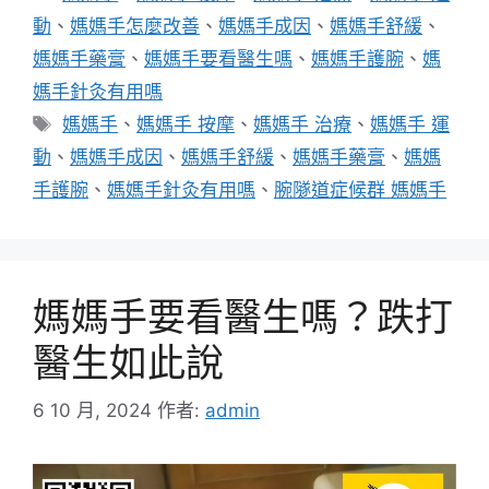
類
動
、
媽媽手怎麼改善
、
媽媽手成因
、
媽媽手舒緩
、
媽媽手藥膏
、
媽媽手要看醫生嗎
、
媽媽手護腕
、
媽
媽手針灸有用嗎
標
媽媽手
、
媽媽手 按摩
、
媽媽手 治療
、
媽媽手 運
籤
動
、
媽媽手成因
、
媽媽手舒緩
、
媽媽手藥膏
、
媽媽
手護腕
、
媽媽手針灸有用嗎
、
腕隧道症候群 媽媽手
媽媽手要看醫生嗎？跌打
醫生如此說
6 10 月, 2024
作者:
admin