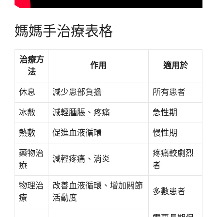
媽媽手治療表格
治療方
作用
適用於
法
休息
減少患部負擔
所有患者
冰敷
減輕腫脹、疼痛
急性期
熱敷
促進血液循環
慢性期
藥物治
疼痛較劇烈
減輕疼痛、消炎
療
者
物理治
改善血液循環、增加關節
多數患者
療
活動度