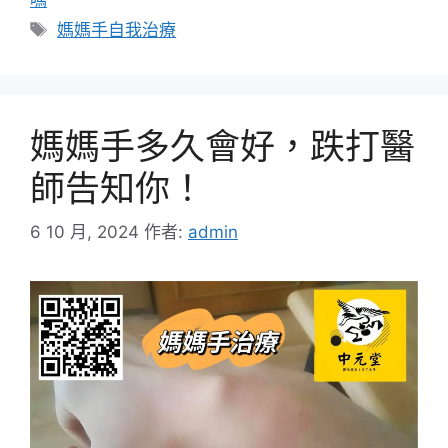
標
媽媽手自我治療
籤
媽媽手多久會好，跌打醫
師告知你！
6 10 月, 2024
作者:
admin