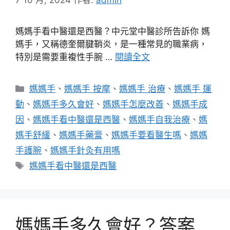
媽媽手看中醫還是西醫？中元堂中醫診所告訴你 媽
媽手，又稱德奎爾腱鞘炎，是一種常見的職業病，
特別是需要重複性手腕 …
閱讀全文
分
媽媽手
、
媽媽手 按摩
、
媽媽手 治療
、
媽媽手 運
類
動
、
媽媽手多久會好
、
媽媽手怎麼改善
、
媽媽手成
因
、
媽媽手看中醫還是西醫
、
媽媽手自我治療
、
媽
媽手舒緩
、
媽媽手藥膏
、
媽媽手要看醫生嗎
、
媽媽
手護腕
、
媽媽手針灸有用嗎
標
媽媽手看中醫還是西醫
籤
媽媽手多久會好？答案