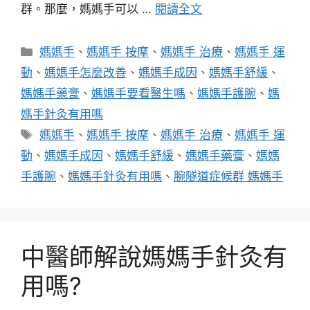
群。那麼，媽媽手可以 …
閱讀全文
分
媽媽手
、
媽媽手 按摩
、
媽媽手 治療
、
媽媽手 運
類
動
、
媽媽手怎麼改善
、
媽媽手成因
、
媽媽手舒緩
、
媽媽手藥膏
、
媽媽手要看醫生嗎
、
媽媽手護腕
、
媽
媽手針灸有用嗎
標
媽媽手
、
媽媽手 按摩
、
媽媽手 治療
、
媽媽手 運
籤
動
、
媽媽手成因
、
媽媽手舒緩
、
媽媽手藥膏
、
媽媽
手護腕
、
媽媽手針灸有用嗎
、
腕隧道症候群 媽媽手
中醫師解說媽媽手針灸有
用嗎?