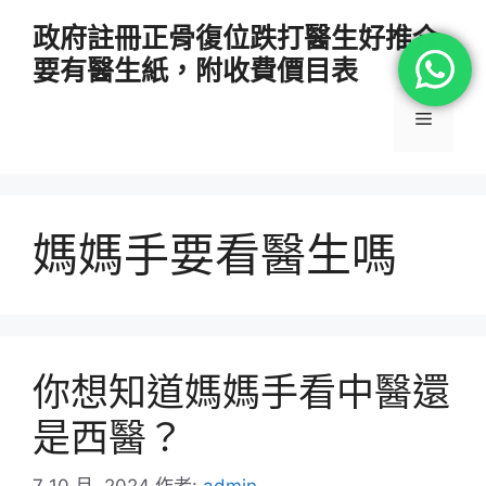
跳
政府註冊正骨復位跌打醫生好推介
至
要有醫生紙，附收費價目表
主
要
選
內
容
單
媽媽手要看醫生嗎
你想知道媽媽手看中醫還
是西醫？
7 10 月, 2024
作者:
admin