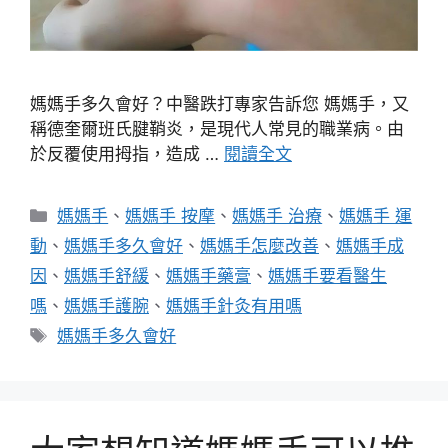
媽媽手多久會好？中醫跌打專家告訴您 媽媽手，又
稱德奎爾班氏腱鞘炎，是現代人常見的職業病。由
於反覆使用拇指，造成 …
閱讀全文
分
媽媽手
、
媽媽手 按摩
、
媽媽手 治療
、
媽媽手 運
類
動
、
媽媽手多久會好
、
媽媽手怎麼改善
、
媽媽手成
因
、
媽媽手舒緩
、
媽媽手藥膏
、
媽媽手要看醫生
嗎
、
媽媽手護腕
、
媽媽手針灸有用嗎
標
媽媽手多久會好
籤