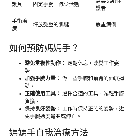
需要長期保
護具
固定手腕，減少活動
護者
手術治
釋放受壓的肌腱
嚴重病例
療
如何預防媽媽手？
避免重複性動作：
定期休息，改變工作姿
勢。
加強手腕力量：
做一些手腕和前臂的伸展運
動。
正確使用工具：
選擇合適的工具，減輕手腕
負擔。
保持良好姿勢：
工作時保持正確的姿勢，避
免手腕過度彎曲或伸直。
媽媽手自我治療方法