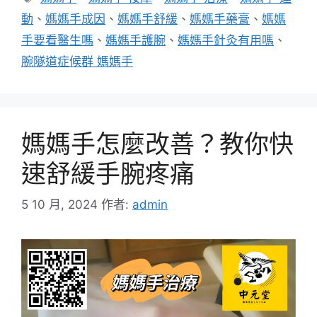
籤
動
、
媽媽手成因
、
媽媽手舒緩
、
媽媽手藥膏
、
媽媽
手要看醫生嗎
、
媽媽手護腕
、
媽媽手針灸有用嗎
、
腕隧道症候群 媽媽手
媽媽手怎麼改善？教你快
速舒緩手腕疼痛
5 10 月, 2024
作者:
admin