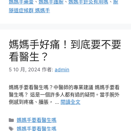
媽媽手藥膏
、
媽媽手護腕
、
媽媽手針灸有用嗎
、
腕
隧道症候群 媽媽手
媽媽手好痛！到底要不要
看醫生？
5 10 月, 2024
作者:
admin
媽媽手要看醫生嗎？中醫師的專業建議 媽媽手要看
醫生嗎？ 這是一個許多人都有過的疑問。當手腕外
側感到疼痛、腫脹， …
閱讀全文
分
媽媽手要看醫生嗎
類
標
媽媽手要看醫生嗎