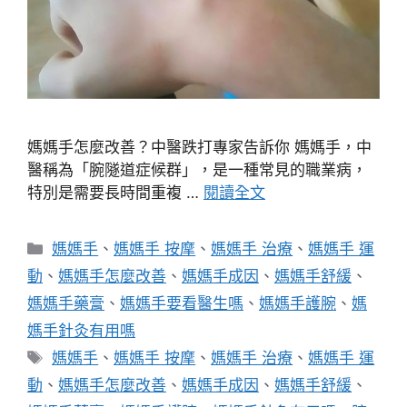
媽媽手怎麼改善？中醫跌打專家告訴你 媽媽手，中
醫稱為「腕隧道症候群」，是一種常見的職業病，
特別是需要長時間重複 …
閱讀全文
分
媽媽手
、
媽媽手 按摩
、
媽媽手 治療
、
媽媽手 運
類
動
、
媽媽手怎麼改善
、
媽媽手成因
、
媽媽手舒緩
、
媽媽手藥膏
、
媽媽手要看醫生嗎
、
媽媽手護腕
、
媽
媽手針灸有用嗎
標
媽媽手
、
媽媽手 按摩
、
媽媽手 治療
、
媽媽手 運
籤
動
、
媽媽手怎麼改善
、
媽媽手成因
、
媽媽手舒緩
、