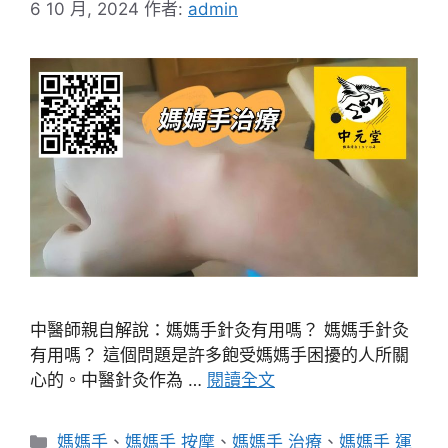
6 10 月, 2024
作者:
admin
中醫師親自解說：媽媽手針灸有用嗎？ 媽媽手針灸
有用嗎？ 這個問題是許多飽受媽媽手困擾的人所關
心的。中醫針灸作為 …
閱讀全文
分
媽媽手
、
媽媽手 按摩
、
媽媽手 治療
、
媽媽手 運