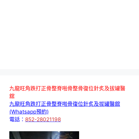
九龍旺角跌打正骨整脊啪骨整骨復位針炙及拔罐醫
舘
九龍旺角跌打正骨整脊啪骨復位針炙及拔罐醫舘
(Whatsapp預約)
電話：
852-28021198