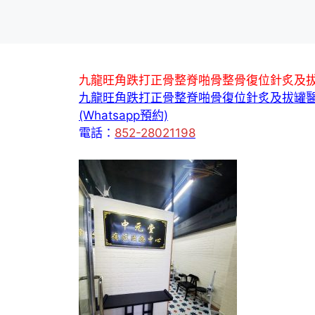
九龍旺角跌打正骨整脊啪骨整骨復位針炙及
九龍旺角跌打正骨整脊啪骨復位針炙及拔罐
(Whatsapp預約)
電話：
852-28021198