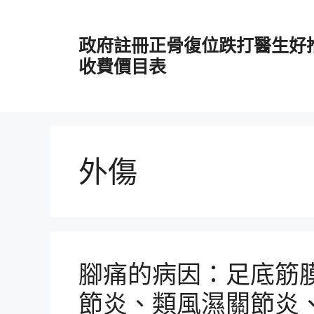
跳
至
政府註冊正骨復位跌打醫生好
主
要
收費價目表
內
容
外傷
腳痛的病因：足底筋
節炎、類風濕關節炎