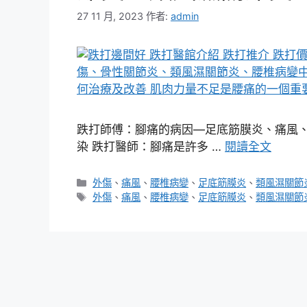
27 11 月, 2023
作者:
admin
跌打師傅：腳痛的病因—足底筋膜炎、痛風
染 跌打醫師：腳痛是許多 …
閱讀全文
分
外傷
、
痛風
、
腰椎病變
、
足底筋膜炎
、
類風濕關節
類
標
外傷
、
痛風
、
腰椎病變
、
足底筋膜炎
、
類風濕關節
籤