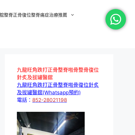
舘整脊正骨復位整脊痛症治療推薦
九龍旺角跌打正骨整脊啪骨整骨復位
針炙及拔罐醫舘
九龍旺角跌打正骨整脊啪骨復位針炙
及拔罐醫舘(Whatsapp預約)
電話：
852-28021198