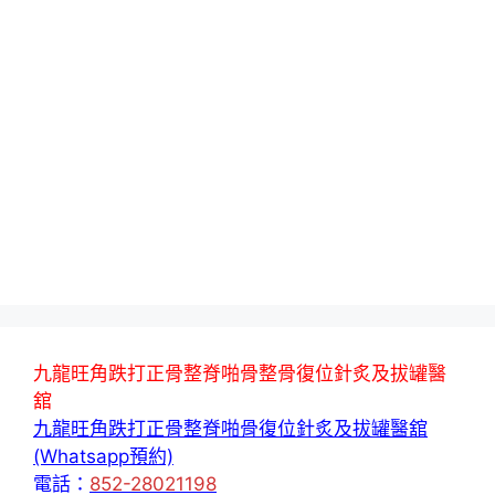
九龍旺角跌打正骨整脊啪骨整骨復位針炙及拔罐醫
舘
九龍旺角跌打正骨整脊啪骨復位針炙及拔罐醫舘
(Whatsapp預約)
電話：
852-28021198