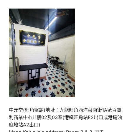
中元堂(旺角醫舘)地址：九龍旺角西洋菜南街1A號百寶
利商業中心11樓02及03室(港鐵旺角站E2出口或港鐵油
麻地站A2出口)