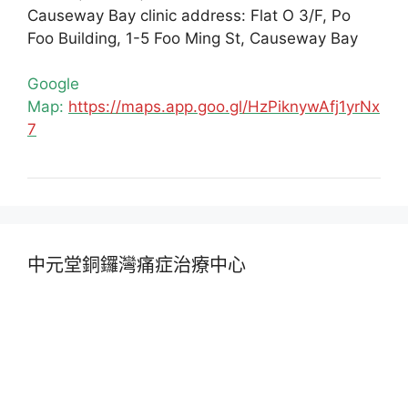
Causeway Bay clinic address: Flat O 3/F, Po
Foo Building, 1-5 Foo Ming St, Causeway Bay
Google
Map:
https://maps.app.goo.gl/HzPiknywAfj1yrNx
7
中元堂銅鑼灣痛症治療中心