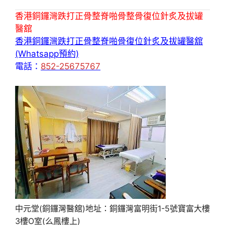
香港銅鑼灣跌打正骨整脊啪骨整骨復位針炙及拔罐
醫舘
香港銅鑼灣跌打正骨整脊啪骨復位針炙及拔罐醫舘
(Whatsapp預約)
電話：
852-25675767
中元堂(銅鑼灣醫舘)地址：銅鑼灣富明街1-5號寶富大樓
3樓O室(么鳳樓上)