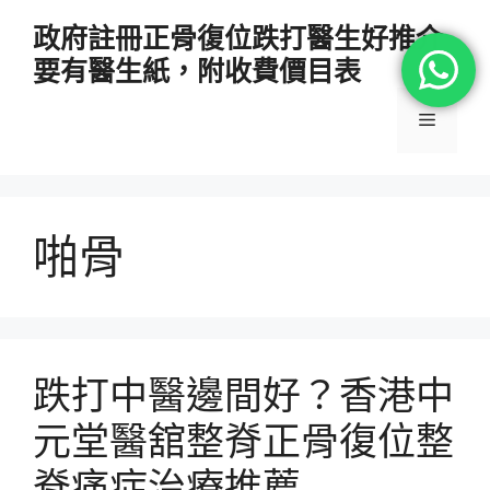
跳
政府註冊正骨復位跌打醫生好推介
至
要有醫生紙，附收費價目表
主
要
選
內
容
單
啪骨
跌打中醫邊間好？香港中
元堂醫舘整脊正骨復位整
脊痛症治療推薦