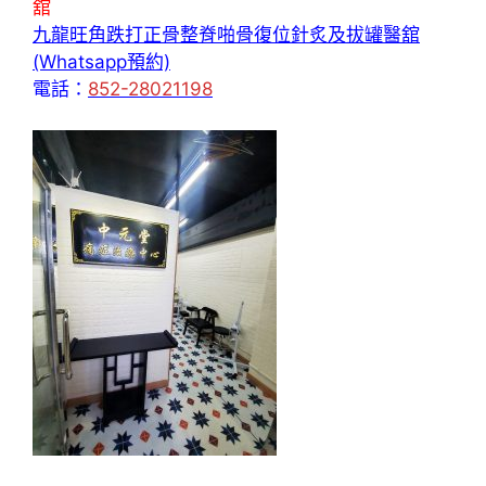
舘
九龍旺角跌打正骨整脊啪骨復位針炙及拔罐醫舘
(Whatsapp預約)
電話：
852-28021198