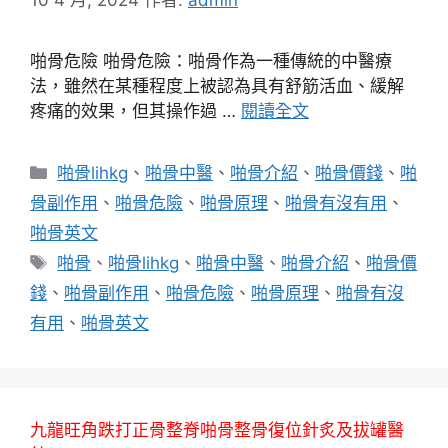
啪骨危險 啪骨危險：啪骨作為一種傳統的中醫療
法，雖然在某種程度上被認為具有舒筋活血、緩解
疼痛的效果，但其操作過 …
閱讀全文
分
啪骨lihkg
、
啪骨中醫
、
啪骨介紹
、
啪骨價錢
、
啪
類
骨副作用
、
啪骨危險
、
啪骨原理
、
啪骨有沒有用
、
啪骨英文
標
啪骨
、
啪骨lihkg
、
啪骨中醫
、
啪骨介紹
、
啪骨價
籤
錢
、
啪骨副作用
、
啪骨危險
、
啪骨原理
、
啪骨有沒
有用
、
啪骨英文
九龍旺角跌打正骨整脊啪骨整骨復位針炙及拔罐醫