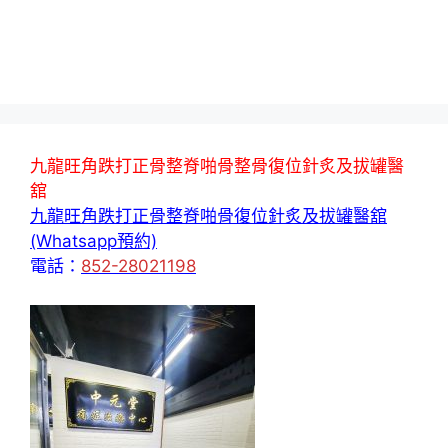
九龍旺角跌打正骨整脊啪骨整骨復位針炙及拔罐醫
舘
九龍旺角跌打正骨整脊啪骨復位針炙及拔罐醫舘
(Whatsapp預約)
電話：
852-28021198