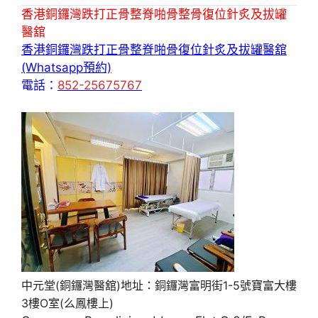
香港銅鑼灣跌打正骨整脊啪骨整骨復位針炙及拔罐
醫舘
香港銅鑼灣跌打正骨整脊啪骨復位針炙及拔罐醫舘
(Whatsapp預約)
電話：
852-25675767
中元堂(銅鑼灣醫舘)地址：銅鑼灣富明街1-5號寶富大樓
3樓O室(么鳳樓上)