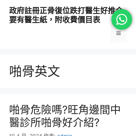
跳
政府註冊正骨復位跌打醫生好推介
至
要有醫生紙，附收費價目表
主
要
選
內
容
單
啪骨英文
啪骨危險嗎?旺角邊間中
醫診所啪骨好介紹?
10 4 月, 2024
作者:
admin