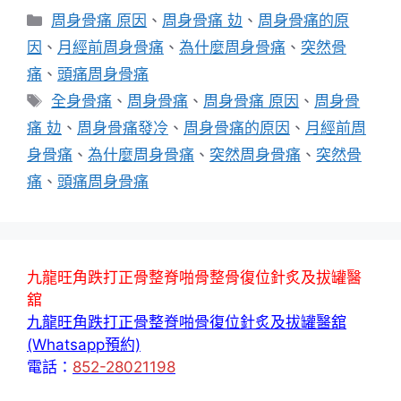
分
周身骨痛 原因
、
周身骨痛 攰
、
周身骨痛的原
類
因
、
月經前周身骨痛
、
為什麼周身骨痛
、
突然骨
痛
、
頭痛周身骨痛
標
全身骨痛
、
周身骨痛
、
周身骨痛 原因
、
周身骨
籤
痛 攰
、
周身骨痛發冷
、
周身骨痛的原因
、
月經前周
身骨痛
、
為什麼周身骨痛
、
突然周身骨痛
、
突然骨
痛
、
頭痛周身骨痛
九龍旺角跌打正骨整脊啪骨整骨復位針炙及拔罐醫
舘
九龍旺角跌打正骨整脊啪骨復位針炙及拔罐醫舘
(Whatsapp預約)
電話：
852-28021198