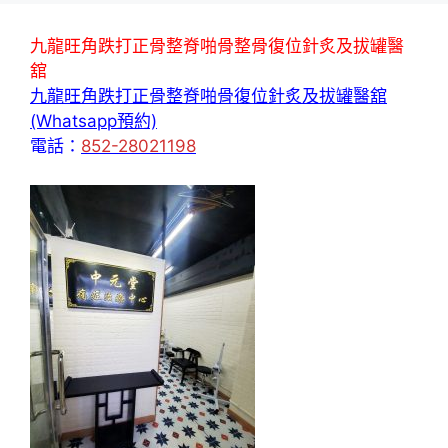
九龍旺角跌打正骨整脊啪骨整骨復位針炙及拔罐醫
舘
九龍旺角跌打正骨整脊啪骨復位針炙及拔罐醫舘
(Whatsapp預約)
電話：
852-28021198