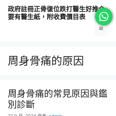
跳
政府註冊正骨復位跌打醫生好推介
至
要有醫生紙，附收費價目表
主
要
選
內
容
單
周身骨痛的原因
周身骨痛的常見原因與鑑
別診斷
22 9 月, 2024
作者:
admin