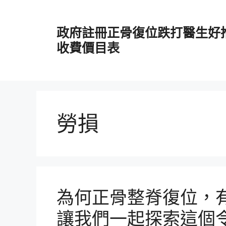
跳
至
政府註冊正骨復位跌打醫生好
主
要
收費價目表
內
容
勞損
為何正骨整脊復位，
讓我們一起探索這個