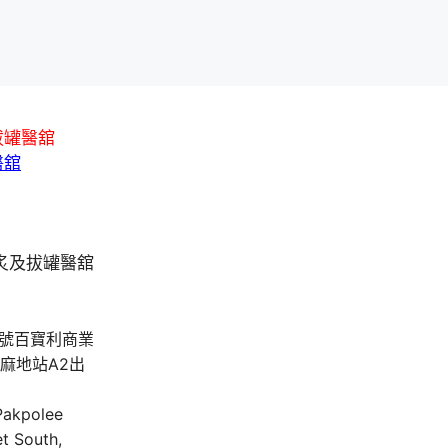
拔罐醫舘
醫舘
A號百寶利商業
油麻地站A2出
 Pakpolee
t South,