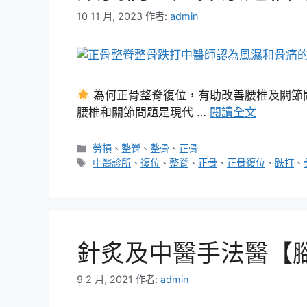
10 11 月, 2023
作者:
admin
為何正骨整脊復位，有助改善腰椎及關節
腰椎和關節問題是現代 …
閱讀全文
分
勞損
、
整脊
、
整骨
、
正骨
類
標
中醫診所
、
復位
、
整脊
、
正骨
、
正骨復位
、
跌打
、
籤
針炙及中醫手法醫【
9 2 月, 2021
作者:
admin