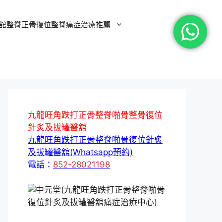
舘整脊正骨復位整脊痛症治療推薦
九龍旺角跌打正骨整脊啪骨整骨復位
針炙及拔罐醫舘
九龍旺角跌打正骨整脊啪骨復位針炙
及拔罐醫舘(Whatsapp預約)
電話：
852-28021198