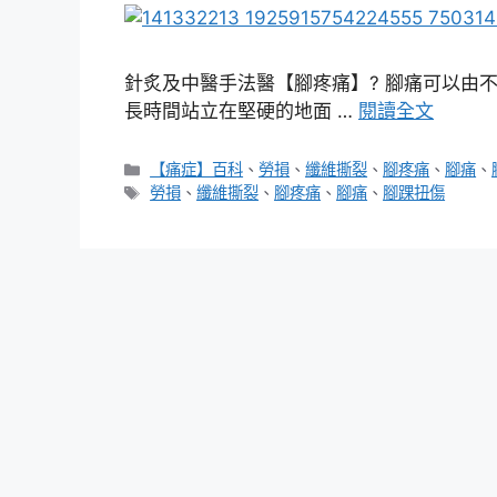
針炙及中醫手法醫【腳疼痛】? 腳痛可以由
長時間站立在堅硬的地面 …
閱讀全文
分
【痛症】百科
、
勞損
、
纖維撕裂
、
腳疼痛
、
腳痛
、
類
標
勞損
、
纖維撕裂
、
腳疼痛
、
腳痛
、
腳踝扭傷
籤