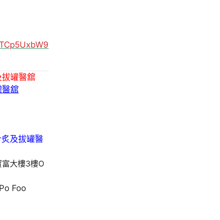
MUTCp5UxbW9
及拔罐醫舘
罐醫舘
寶富大樓3樓O
 Po Foo