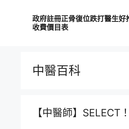
跳
至
政府註冊正骨復位跌打醫生好
主
要
收費價目表
內
容
中醫百科
【中醫師】SELECT