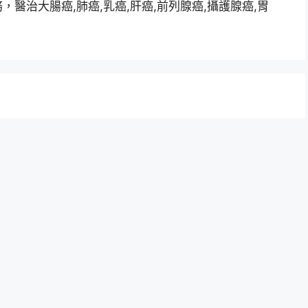
醫治大腸癌,肺癌,乳癌,肝癌,前列腺癌,攝護腺癌,胃