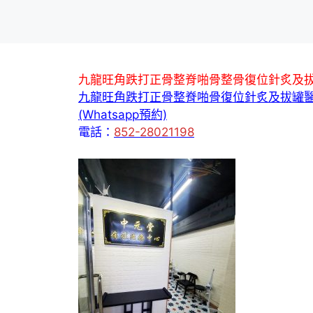
九龍旺角跌打正骨整脊啪骨整骨復位針炙及
九龍旺角跌打正骨整脊啪骨復位針炙及拔罐
(Whatsapp預約)
電話：
852-28021198