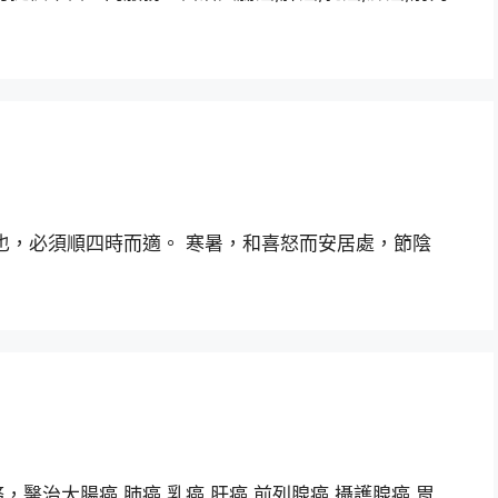
也，必須順四時而適。 寒暑，和喜怒而安居處，節陰
醫治大腸癌,肺癌,乳癌,肝癌,前列腺癌,攝護腺癌,胃