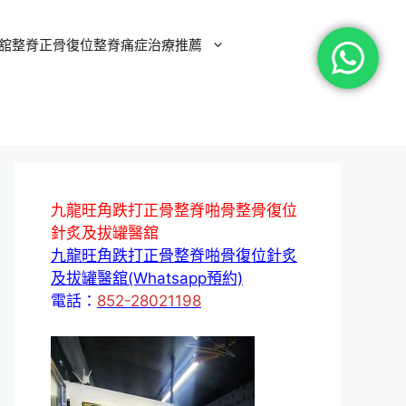
舘整脊正骨復位整脊痛症治療推薦
九龍旺角跌打正骨整脊啪骨整骨復位
針炙及拔罐醫舘
九龍旺角跌打正骨整脊啪骨復位針炙
及拔罐醫舘(Whatsapp預約)
電話：
852-28021198