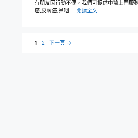
有朋友因行動不便，我們可提供中醫上門服務，
癌,皮膚癌,鼻咽 …
閱讀全文
頁
頁
1
2
下一頁
→
面
面