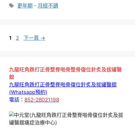
類
標
更年期
、
月經不調
籤
頁
頁
1
2
下一頁
→
面
面
九龍旺角跌打正骨整脊啪骨整骨復位針炙及拔罐醫
舘
九龍旺角跌打正骨整脊啪骨復位針炙及拔罐醫舘
(Whatsapp預約)
電話：
852-28021198