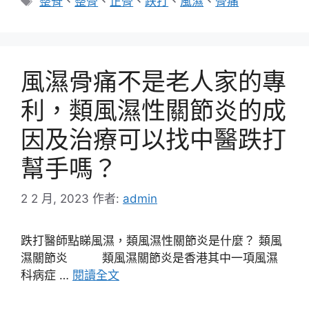
整脊
、
整骨
、
正骨
、
跌打
、
風濕
、
骨痛
籤
風濕骨痛不是老人家的專
利，類風濕性關節炎的成
因及治療可以找中醫跌打
幫手嗎？
2 2 月, 2023
作者:
admin
跌打醫師點睇風濕，類風濕性關節炎是什麼？ 類風
濕關節炎 類風濕關節炎是香港其中一項風濕
科病症 …
閱讀全文