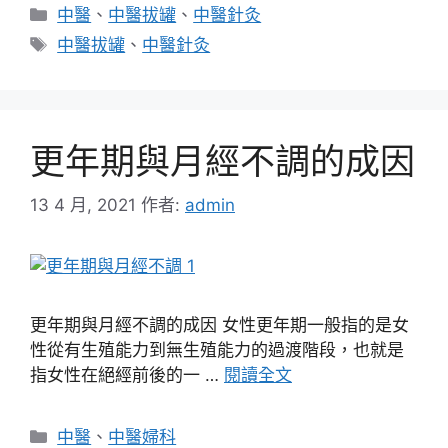
分
中醫
、
中醫拔罐
、
中醫針灸
類
標
中醫拔罐
、
中醫針灸
籤
更年期與月經不調的成因
13 4 月, 2021
作者:
admin
更年期與月經不調的成因 女性更年期一般指的是女
性從有生殖能力到無生殖能力的過渡階段，也就是
指女性在絕經前後的一 …
閱讀全文
分
中醫
、
中醫婦科