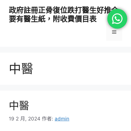
跳
政府註冊正骨復位跌打醫生好推介
至
要有醫生紙，附收費價目表
主
要
選
內
容
單
中醫
中醫
19 2 月, 2024
作者:
admin