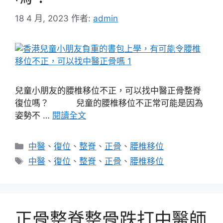
18 4 月, 2023
作者:
admin
兒童小朋友的腰椎移位不正，可以找中醫正骨整脊
復位嗎？ 兒童的腰椎移位不正常可能是因為
姿勢不 …
閱讀全文
分
中醫
、
復位
、
整脊
、
正骨
、
腰椎移位
類
標
中醫
、
復位
、
整脊
、
正骨
、
腰椎移位
籤
正骨整脊整骨跌打中醫師