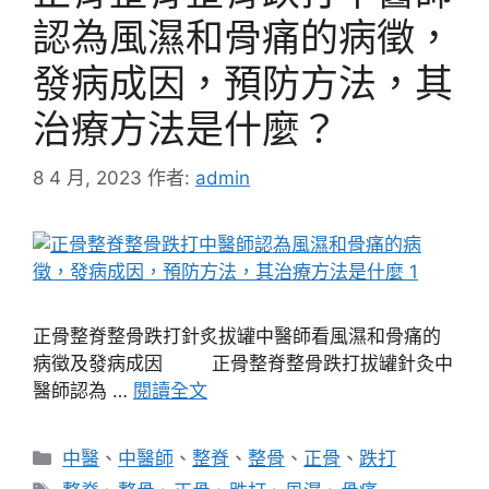
認為風濕和骨痛的病徵，
發病成因，預防方法，其
治療方法是什麼？
8 4 月, 2023
作者:
admin
正骨整脊整骨跌打針炙拔罐中醫師看風濕和骨痛的
病徵及發病成因 正骨整脊整骨跌打拔罐針灸中
醫師認為 …
閱讀全文
分
中醫
、
中醫師
、
整脊
、
整骨
、
正骨
、
跌打
類
標