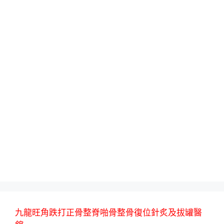
九龍旺角跌打正骨整脊啪骨整骨復位針炙及拔罐醫