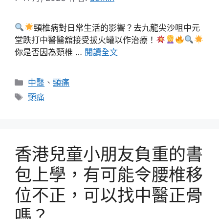
頸椎病對日常生活的影響？去九龍尖沙咀中元
堂跌打中醫醫舘接受拔火罐以作治療！
你是否因為頸椎 …
閱讀全文
分
中醫
、
頸痛
類
標
頸痛
籤
香港兒童小朋友負重的書
包上學，有可能令腰椎移
位不正，可以找中醫正骨
嗎？