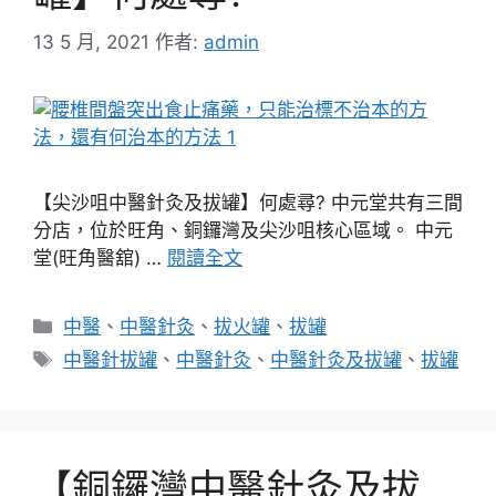
13 5 月, 2021
作者:
admin
【尖沙咀中醫針灸及拔罐】何處尋? 中元堂共有三間
分店，位於旺角、銅鑼灣及尖沙咀核心區域。 中元
堂(旺角醫舘) …
閱讀全文
分
中醫
、
中醫針灸
、
拔火罐
、
拔罐
類
標
中醫針拔罐
、
中醫針灸
、
中醫針灸及拔罐
、
拔罐
籤
【銅鑼灣中醫針灸及拔