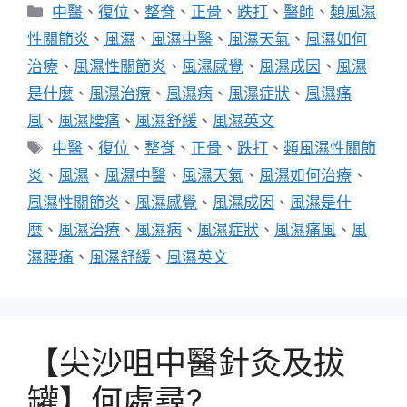
分
中醫
、
復位
、
整脊
、
正骨
、
跌打
、
醫師
、
類風濕
類
性關節炎
、
風濕
、
風濕中醫
、
風濕天氣
、
風濕如何
治療
、
風濕性關節炎
、
風濕感覺
、
風濕成因
、
風濕
是什麼
、
風濕治療
、
風濕病
、
風濕症狀
、
風濕痛
風
、
風濕腰痛
、
風濕舒緩
、
風濕英文
標
中醫
、
復位
、
整脊
、
正骨
、
跌打
、
類風濕性關節
籤
炎
、
風濕
、
風濕中醫
、
風濕天氣
、
風濕如何治療
、
風濕性關節炎
、
風濕感覺
、
風濕成因
、
風濕是什
麼
、
風濕治療
、
風濕病
、
風濕症狀
、
風濕痛風
、
風
濕腰痛
、
風濕舒緩
、
風濕英文
【尖沙咀中醫針灸及拔
罐】何處尋?