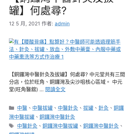
罐】何處尋?
12 5 月, 2021
作者:
admin
【銅鑼灣中醫針灸及拔罐】何處尋? 中元堂共有三間
分店，位於旺角、銅鑼灣及尖沙咀核心區域。 中元
堂(旺角醫舘) …
閱讀全文
分
中醫
、
中醫拔罐
、
中醫針灸
、
拔罐
、
針灸
、
銅鑼
類
灣中醫拔罐
、
銅鑼灣中醫針灸
標
中醫針灸
、
銅鑼灣中醫拔罐
、
銅鑼灣中醫針灸
、
籤