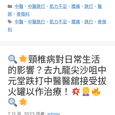
分
中醫
、
中醫跌打
、
肌力不足
、
腰痛
、
跌打
、
醫
類
師
、
骨傷科
標
中醫
、
中醫跌打
、
肌力不足
、
腰痛
、
跌打
、
骨傷
籤
科
頸椎病對日常生活
的影響？去九龍尖沙咀中
元堂跌打中醫醫舘接受拔
火罐以作治療！
7 11 月, 2023
作者:
admin